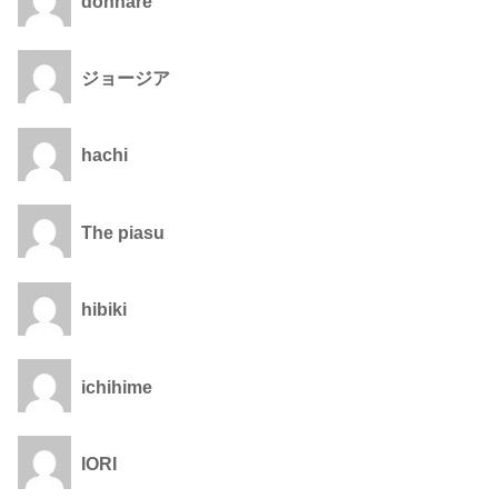
donhare
ジョージア
hachi
The piasu
hibiki
ichihime
IORI