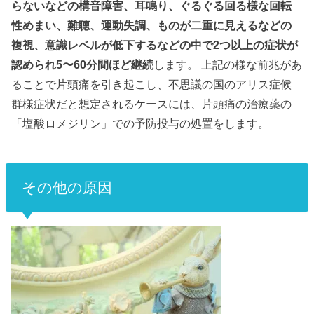
らないなどの構音障害、耳鳴り、ぐるぐる回る様な回転
性めまい、難聴、運動失調、ものが二重に見えるなどの
複視、意識レベルが低下するなどの中で2つ以上の症状が
認められ5〜60分間ほど継続
します。 上記の様な前兆があ
ることで片頭痛を引き起こし、不思議の国のアリス症候
群様症状だと想定されるケースには、片頭痛の治療薬の
「塩酸ロメジリン」での予防投与の処置をします。
その他の原因