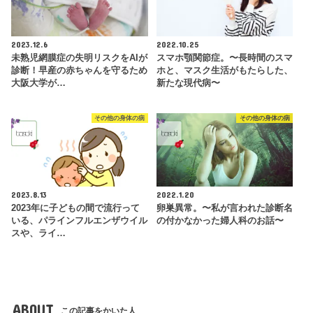
2023.12.6
2022.10.25
未熟児網膜症の失明リスクをAIが
スマホ顎関節症。〜長時間のスマ
診断！早産の赤ちゃんを守るため
ホと、マスク生活がもたらした、
大阪大学が…
新たな現代病〜
その他の身体の病
その他の身体の病
2023.8.13
2022.1.20
2023年に子どもの間で流行って
卵巣異常。〜私が言われた診断名
いる、パラインフルエンザウイル
の付かなかった婦人科のお話〜
スや、ライ…
ABOUT
この記事をかいた人