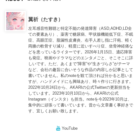
翼祈（たすき）
左耳感音性難聴と特定不能の発達障害（ASD,ADHD,LD全
ての要素あり）、薬害で糖尿病、甲状腺機能低下症、不眠
症、高眼圧症、脂漏性皮膚炎、右手人差し指に汗疱、軽く
両膝の軟骨すり減り、軽度に近いすべり症、坐骨神経痛な
どを患っているライターです。2026年1月15日、適応障害
も発症。映画やドラマなどのエンタメごと、そこそこに詳
しいです。ただ、あくまで“障害”や“生きづらさ”がテーマ
など、会社の趣旨に合いそうな作品の内容しか記事として
書いていません。私のnoteを観て頂ければ分かると思いま
すが、ハンドメイドにも興味あり、時々作りに行きます。
2022年10月24日から、AKARIの公式Twitterの更新担当を
しています。2023年10月10日から、AKARIの公式
Instagram（インスタ）も担当。noteを今2023年10月は、
集中的に頑張って書いています。昔から文章書く事好きで
す、宜しくお願い致します。
YouTube