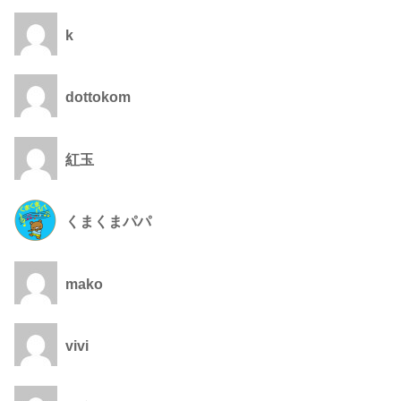
k
dottokom
紅玉
くまくまパパ
mako
vivi