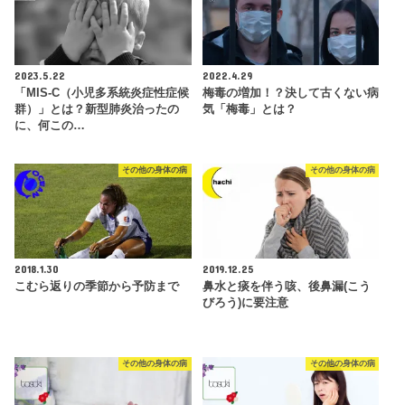
2023.5.22
2022.4.29
「MIS-C（小児多系統炎症性症候
梅毒の増加！？決して古くない病
群）」とは？新型肺炎治ったの
気「梅毒」とは？
に、何この…
その他の身体の病
その他の身体の病
2018.1.30
2019.12.25
こむら返りの季節から予防まで
鼻水と痰を伴う咳、後鼻漏(こう
びろう)に要注意
その他の身体の病
その他の身体の病