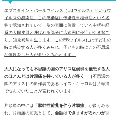
エプスタイン・バールウイルス（EBウイルス）というウ
イルスの感染症、この感染症は伝染性単核球症という名
称で認知されていて、脳の表面に位置している中枢神経
系の大脳皮質と呼ばれる部分に広範囲に炎症が引き起こ
り、知覚異常を生じます。このEBウイルスには子どもの
時に感染する人が多くみられ、子どもの時にこの不思議
な体験をした人が多いとみられます。
大人になっても不思議の国のアリス症候群を罹患する人
のほとんどは片頭痛を持っている人が多く
、［不思議の
国のアリス］の原作者であるルイス・キャロルは片頭痛
で悩んでいたことが言われています。
片頭痛の中には「
脳幹性前兆を伴う片頭痛
」が多くみら
れ、片頭痛の前兆として、
会話はできますがろれつが回