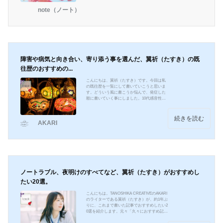
ー
note（ノート）
障害や病気と向き合い、寄り添う事を選んだ、翼祈（たすき）の既
往歴のおすすめの...
こんにちは、翼祈（たすき）です。今回は私
の既往歴を一覧にして書いていこうと思いま
す。どういう風に書こうか悩んで、発症した
順に書いていく事にしました。10代感音性難
聴20代特定不能の発達障害これは本当に1番最
初に書いた記事です。文章が今観たらやっぱ
り若いですね。この間少し修正入れましたけ
続きを読む
AKARI
どね。不眠症眼球上転糖尿病これは2番目と3
番目に書いた記事です。何を次に書くか悩ん
で、Twitterで私と同じくジプレキサを飲んで
糖尿病になったというのを検索で観たので、
それを支援員さんに話して、「そういう方を
減らしていきま...
ノートラブル、夜明けのすべてなど、翼祈（たすき）がおすすめし
たい20選。
こんにちは。TANOSHIKA CREATIVEのAKARI
のライターである翼祈（たすき）が、約1年ぶ
りに、これまで書いた記事でおすすめしたい2
0選を紹介します。元々「久々におすすめ記事
一覧を書きたい」とずっと思っていたのと、