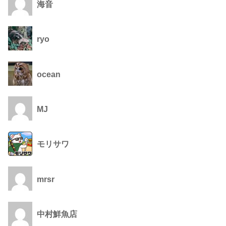
海音
ryo
ocean
MJ
モリサワ
mrsr
中村鮮魚店