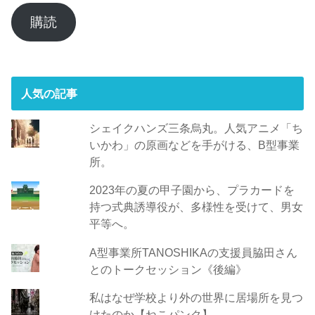
ル
ア
購読
ド
レ
ス
人気の記事
シェイクハンズ三条烏丸。人気アニメ「ち
いかわ」の原画などを手がける、B型事業
所。
2023年の夏の甲子園から、プラカードを
持つ式典誘導役が、多様性を受けて、男女
平等へ。
A型事業所TANOSHIKAの支援員脇田さん
とのトークセッション《後編》
私はなぜ学校より外の世界に居場所を見つ
けたのか【ねこパンク】