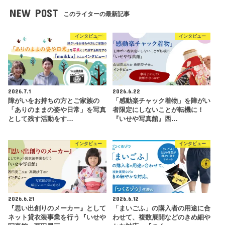
NEW POST
このライターの最新記事
インタビュー
インタビュー
2026.7.1
2026.6.22
障がいをお持ちの方とご家族の
「感動楽チャック着物」を障がい
「ありのままの姿や日常」を写真
者限定にしないことが転機に！
として残す活動をす…
『いせや写真館』西…
インタビュー
インタビュー
2026.6.21
2026.6.12
『思い出創りのメーカー』として
「まいごふ」の購入者の用途に合
ネット貸衣装事業を行う『いせや
わせて、複数展開などのきめ細や