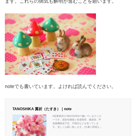
ます。これらの病気も解明が進むことを願います。
noteでも書いています。よければ読んでください。
TANOSHIKA 翼祈（たすき）｜note
A型事業所のTANOSHIKAで働いているライタ
ーです。感音性難聴と発達障害、糖尿病、甲
状腺機能低下症、不眠症などを患っていま
す。宜しくお願い致します。(仕事に関係ない
ですが、エンタメとハンドメイドを愛してま
す) ＃TANOSHIKA #A型事業所 ＃Webライタ