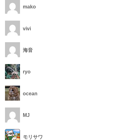
mako
vivi
海音
ryo
ocean
MJ
モリサワ