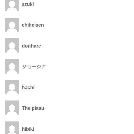
azuki
chiheisen
donhare
ジョージア
hachi
The piasu
hibiki