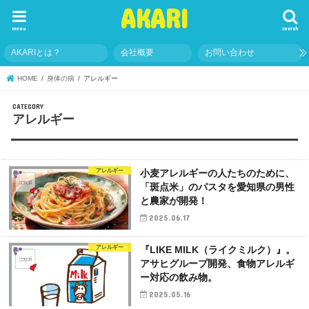
AKARI
menu
search
AKARIとは？
会社概要
お問い合わせ
HOME
身体の病
アレルギー
アレルギー
アレルギー
小麦アレルギーの人たちのために、
「斑点米」のパスタを愛知県の男性
と農家が開発！
2025.06.17
アレルギー
『LIKE MILK（ライクミルク）』。
アサヒグループ開発、食物アレルギ
ー対応の飲み物。
2025.05.16