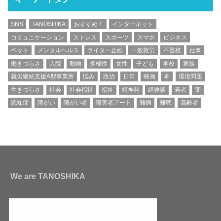
SNS
TANOSHIKA
おすすめ！
インターネット
コミュニケーション
ストレス
スポーツ
スマホ
ビジネス
ペット
メンタルヘルス
ライター企画
一般就労
不登校
仕事
働きづらさ
入院
動物
多様性
女性
子ども
学校
家族
就労継続支援A型事業所
悩み
政治
日常
映画
本
環境問題
生きづらさ
社会
社会福祉
福祉
精神科
経験談
若者
薬
認知症
障がい
障がい者
障害者アート
難病
難聴
高齢者
We are TANOSHIKA