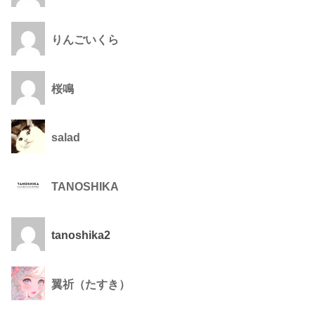
りんごいくら
桜鳴
salad
TANOSHIKA
tanoshika2
翼祈（たすき）