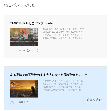
ねこパンクでした。
TANOSHIKA ねこパンク｜note
初めまして「ねこパンク」と申します。TANO
SHIKA CREATIVEが運営しているAKARIサイ
トでWebライターをしてます。ここでは、音
楽の話や本の話、日常のことなどを書いてい
きたいと思います。
note（ノート）
ある意味では不登校のまま大人になった僕が伝えたいこと
不登校だったのかと言われると、少し違う気
もします。でも、学校の中より外の世界に居
場所を見つけていたのは確かです。今回は、
そんな学生時代の話です。1. あの頃の「朝」
朝の匂いを覚えている。小学生の頃。朝早く
起きて、急いで支度して、玄関を飛び出す。
外の空気が少し冷たくて、朝の空気に包まれ
続きを読む
AKARI
ながらキラキラとした世界へ。楽しいことも
あったし、泣いた日もあった。ケンカもし
た。それでも、毎日がちゃんと前に進んでい
る感じがした。中学生になる。勉強を頑張っ