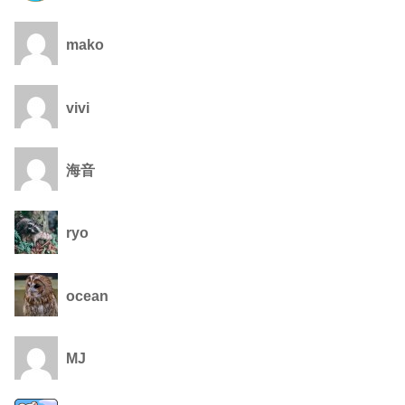
mako
vivi
海音
ryo
ocean
MJ