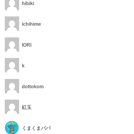
hibiki
ichihime
IORI
k
dottokom
紅玉
くまくまパパ