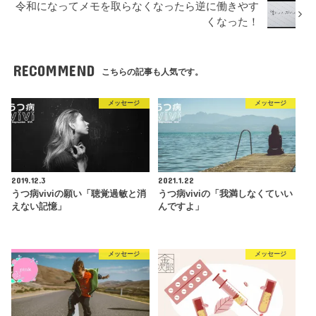
令和になってメモを取らなくなったら逆に働きやす
くなった！
RECOMMEND
こちらの記事も人気です。
メッセージ
メッセージ
2019.12.3
2021.1.22
うつ病viviの願い「聴覚過敏と消
うつ病viviの「我満しなくていい
えない記憶」
んですよ」
メッセージ
メッセージ