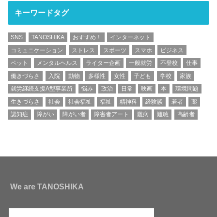
キーワードタグ
SNS
TANOSHIKA
おすすめ！
インターネット
コミュニケーション
ストレス
スポーツ
スマホ
ビジネス
ペット
メンタルヘルス
ライター企画
一般就労
不登校
仕事
働きづらさ
入院
動物
多様性
女性
子ども
学校
家族
就労継続支援A型事業所
悩み
政治
日常
映画
本
環境問題
生きづらさ
社会
社会福祉
福祉
精神科
経験談
若者
薬
認知症
障がい
障がい者
障害者アート
難病
難聴
高齢者
We are TANOSHIKA