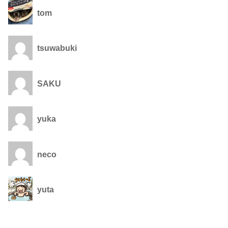
tom
tsuwabuki
SAKU
yuka
neco
yuta