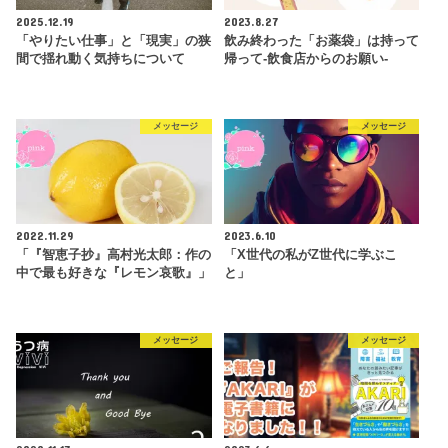
2025.12.19
2023.8.27
「やりたい仕事」と「現実」の狭
飲み終わった「お薬袋」は持って
間で揺れ動く気持ちについて
帰って-飲食店からのお願い-
メッセージ
メッセージ
2022.11.29
2023.6.10
「『智恵子抄』高村光太郎：作の
「X世代の私がZ世代に学ぶこ
中で最も好きな『レモン哀歌』」
と」
メッセージ
メッセージ