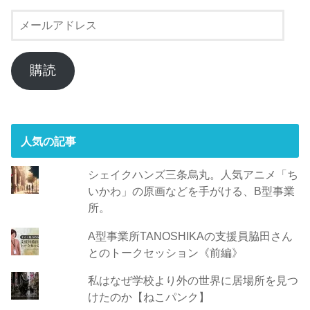
メ
ー
ル
ア
購読
ド
レ
ス
人気の記事
シェイクハンズ三条烏丸。人気アニメ「ち
いかわ」の原画などを手がける、B型事業
所。
A型事業所TANOSHIKAの支援員脇田さん
とのトークセッション《前編》
私はなぜ学校より外の世界に居場所を見つ
けたのか【ねこパンク】