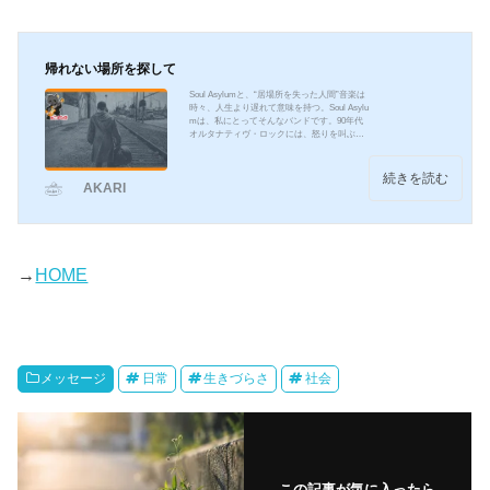
た記憶は、あまりない。でも、いろいろやっ
ていた。結果よりも...
帰れない場所を探して
Soul Asylumと、“居場所を失った人間”音楽は
時々、人生より遅れて意味を持つ。Soul Asylu
mは、私にとってそんなバンドです。90年代
オルタナティヴ・ロックには、怒りを叫ぶバ
ンドがたくさんいた。世界を壊したいバンド
もいた。自滅を美学にしたバンドもいた。で
も、Soul Asylumは少し違った。彼らが歌って
続きを読む
AKARI
いたのは、「壊れながら、それでもどこかに
居場所を探している人間」だったように思
う。そして、それは若い頃の自分そのものだ
った。若い頃、「消えてもいい」と思ってい
た 別に死にたかったわけじゃない。ただ、“自
分がどこ...
→
HOME
メッセージ
日常
生きづらさ
社会
この記事が気に入ったら