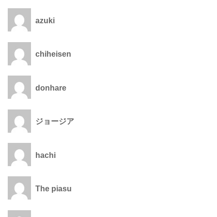
azuki
chiheisen
donhare
ジョージア
hachi
The piasu