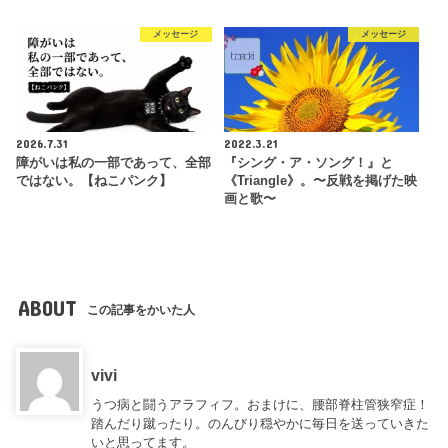
メッセージ
メッセージ
2026.7.31
2022.3.21
障がいは私の一部であって、全部
『シング・ア・ソング！』と
ではない。【ねこパンク】
《Triangle》。〜反戦を掲げた映
画と歌〜
ABOUT
この記事をかいた人
vivi
うつ病と闘うアラフィフ。おまけに、腰部脊柱管狭窄症！
踏んだり蹴ったり。のんびり穏やかに毎日を送っていきた
いと思ってます。