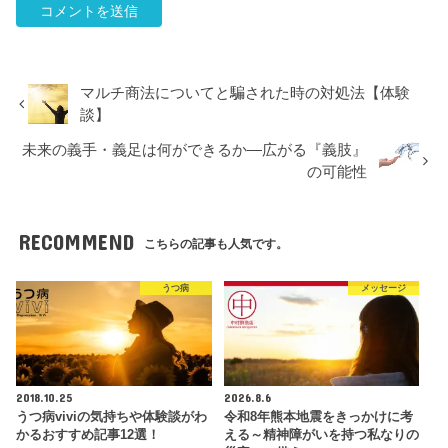
マルチ商法についてと騙された時の対処法【体験
談】
未来の義手・義足は何ができるか―広がる『義肢』
の可能性
RECOMMEND
こちらの記事も人気です。
うつ病
メッセージ
2018.10.25
2026.8.6
うつ病viviの気持ちや体験談がわ
令和8年熊本地震をきっかけに考
かるおすすめ記事12選！
える～精神障がいを持つ私なりの