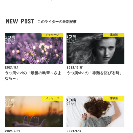
NEW POST
このライターの最新記事
メッセージ
体験談
2021.11.1
2021.10.17
うつ病viviの「最後の執筆～さよ
うつ病viviの「非難を浴びる時」
なら～」
メッセージ
体験談
2021.9.21
2021.9.14