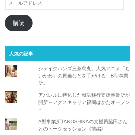
ー
ル
ア
購読
ド
レ
ス
人気の記事
シェイクハンズ三条烏丸。人気アニメ「ち
いかわ」の原画などを手がける、B型事業
所。
アパレルに特化した就労移行支援事業所が
開所～アグスキャリア福岡はかたオープン
～
A型事業所TANOSHIKAの支援員脇田さん
とのトークセッション《前編》