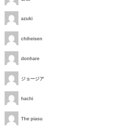
azuki
chiheisen
donhare
ジョージア
hachi
The piasu