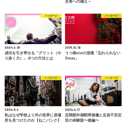
災害への備え～
メッセージ
メッセージ
2024.5.18
2019.12.18
成功を引き寄せる「グリット（や
うつ病viviの追憶「忘れられない
り抜く力）」-8つの方法とは
Xmas」
メッセージ
メッセージ
2026.8.4
2026.6.17
私はなぜ学校より外の世界に居場
足関節外側靭帯損傷と足首不安定
所を見つけたのか【ねこパンク】
症の体験談〜後編〜