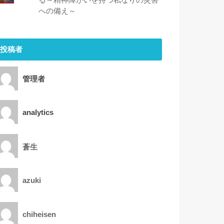
への備え～
投稿者
管理者
analytics
蒼生
azuki
chiheisen