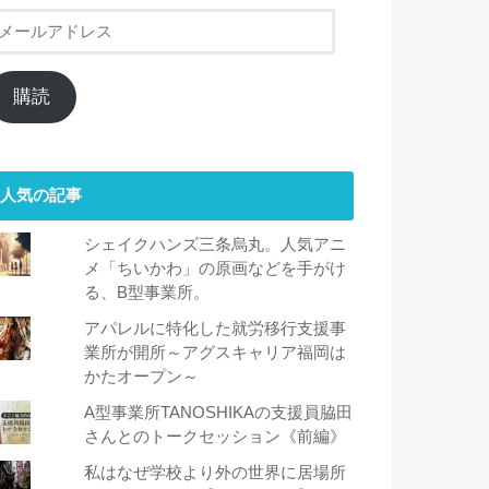
メ
ー
ル
ア
購読
ド
レ
ス
人気の記事
シェイクハンズ三条烏丸。人気アニ
メ「ちいかわ」の原画などを手がけ
る、B型事業所。
アパレルに特化した就労移行支援事
業所が開所～アグスキャリア福岡は
かたオープン～
A型事業所TANOSHIKAの支援員脇田
さんとのトークセッション《前編》
私はなぜ学校より外の世界に居場所