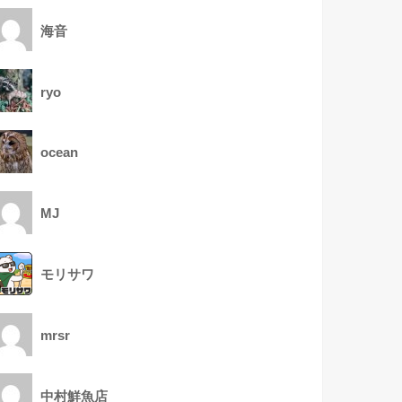
海音
ryo
ocean
MJ
モリサワ
mrsr
中村鮮魚店