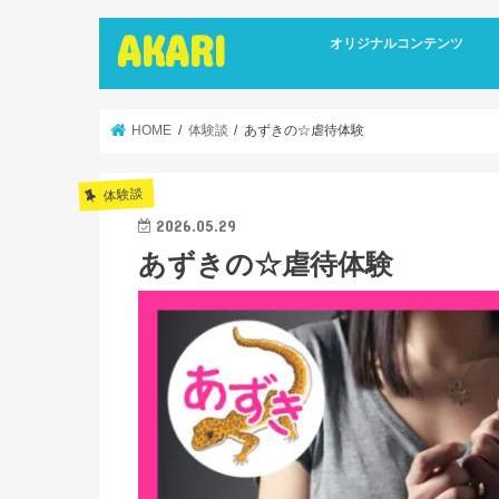
AKARI
オリジナルコンテンツ
インタビュー
ライターズインタビュー
リカバリーストーリーズ
広報誌
HOME
体験談
あずきの☆虐待体験
体験談
2026.05.29
あずきの☆虐待体験