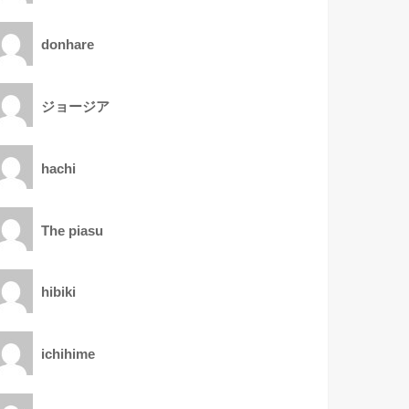
donhare
ジョージア
hachi
The piasu
hibiki
ichihime