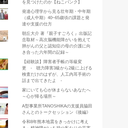
を見つけたのか【ねこパンク】
発達心理学から見る壮年期・中年期
（成人中期）40~65歳頃の課題と発
達や支援の仕方
朝丘大介 著『親子すごろく』出版記
念取材～高次脳機能障がいを抱えて
肺がんの父と認知症の母の介護に向
き合った六年間の記録～
【経験談】障害者手帳の等級変
更 - 聴力障害3級から2級に上げる
検査だけのはずが、人工内耳手術の
話まで出てきたよ -
家にいても心が休まらないあなたへ
～心が帰る場所～
A型事業所TANOSHIKAの支援員脇田
さんとのトークセッション《後編》
令和8年熊本地震をきっかけに考え
る～精神障がいを持つ私なりの災害