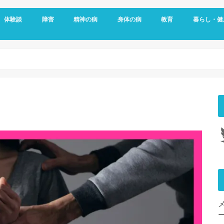
体験談
障害
精神の病
身体の病
教育
暮らし・健
メッセージ
視覚障害
聴覚障害
発達障害
知的障害
障害年金
障害者雇用
うつ病
双極性障害
統合失調症
パニック障害
不安神経症
依存症
適応障害
アレルギー
頭痛
ダウン症
がん
リウマチ
更年期障害
内臓の病気
整形外科の病気
脳・心臓の病気
糖尿病
その他の身体の病
子育て
予防
女性特有の
睡眠
Tw