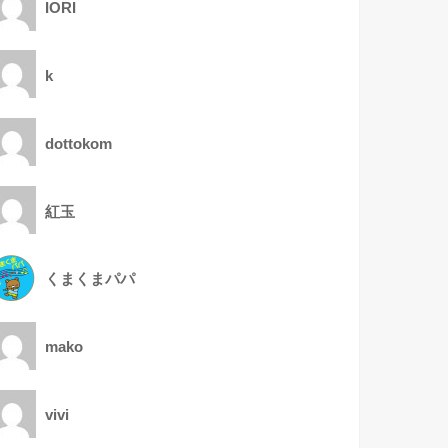
IORI
k
dottokom
紅玉
くまくまパパ
mako
vivi