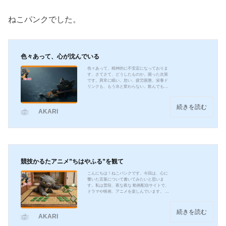
ねこパンクでした。
色々あって、心が沈んでいる
色々あって、精神的に不安定になっておりま
す。さてさて、どうしたものか。困った次第
です。異常に眠い。怠い。疲労困憊。栄養ド
リンクも、もう水と変わらない。飲んでも、
何も起こらない。身体の奥の方は、ずっと沈
んだままです。ステロイドの離脱作用とも、
少し違う感じがします。たぶん原因は、
続きを読む
AKARI
「色々あって」その一言の中に、全部入って
いるのでしょう。言葉にするには面倒なくら
い、細かいことが積み重なって、気がつけ
ば、心のどこかが静かに止まっている。そん
な感じです。何をするにも重い。身体は鉛の
ようで、頭の中には薄い...
競技かるたアニメ”ちはやふる”を観て
こんにちは！ねこパンクです。今回は、心に
響いた言葉について書いてみたいと思いま
す。私は普段、夜な夜な 動画配信サイトで、
ドラマや映画、アニメを楽しんでいます。 そ
んな中、昨年末ごろ TVアニメ『ちはやふる』
にハマっていました。『ちはやふる』が実際
に放送されていたのは、2011年10月から。 今
続きを読む
AKARI
から振り返ると、もう15年ほど前の作品にな
ります。『ちはやふる』は、講談社の女性向