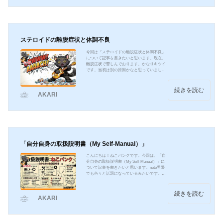
け漫画雑誌にて 2008年から2022年9月まで連
載された作品です。 競技かるたを題材に、漫
画家・末次由紀 先生が描いた物語になりま
す。高校...
ステロイドの離脱症状と体調不良
今回は『ステロイドの離脱症状と体調不良』
について記事を書きたいと思います。現在、
離脱症状で苦しんでおります。かなりキツイ
です。当初は別の原因かなと思っていました
が、4月2日からプレドニン(ステロイドの痛み
止め)を飲むことをやめました。そこから数日
で症状が現れることとなりました。プレドニ
続きを読む
AKARI
ン錠5mgの基本情報副腎皮質ホルモン（ステ
ロイド内服薬・注射剤）抗炎症作用、免疫抑
制作用などにより、アレルギー性疾患、自己
免疫疾患、血液疾患など多くの疾患・病態の
治療に用いられる薬引用元 : (日経メディカル)
プレドニン錠5...
「自分自身の取扱説明書（My Self-Manual）」
こんにちは！ねこパンクです。今回は、「自
分自身の取扱説明書（My Self-Manual）」に
ついて記事を書きたいと思います。note界隈
でも色々と話題になっているみたいです。生
きていく上や、働く上、就職活動を進めるう
えで、自分の取り扱いを知っておくことは、
自分の生きづらさや働きづらさを軽くするこ
続きを読む
AKARI
とにもつながります。この機会に皆さんも、
「自分自身をどう扱えば最大の力が出せる
か」ネガティブなことではなく、自分の「強
み」と「弱点」について考えていきましょ
う。My Self-Manual ”ねこパンク”