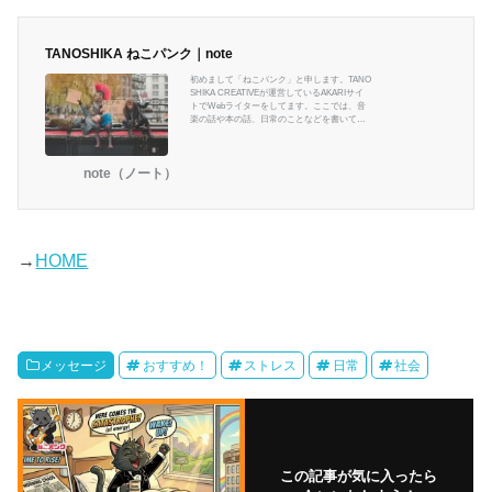
...
TANOSHIKA ねこパンク｜note
初めまして「ねこパンク」と申します。TANO
SHIKA CREATIVEが運営しているAKARIサイ
トでWebライターをしてます。ここでは、音
楽の話や本の話、日常のことなどを書いてい
きたいと思います。
note（ノート）
→
HOME
メッセージ
おすすめ！
ストレス
日常
社会
この記事が気に入ったら