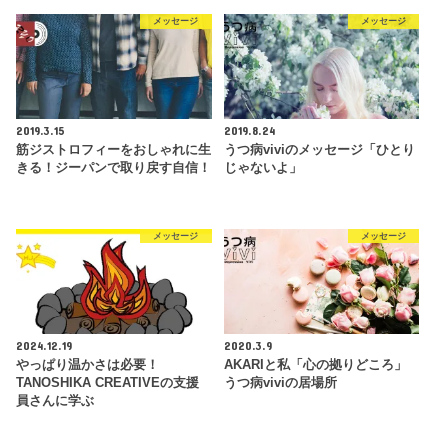
メッセージ
メッセージ
2019.3.15
2019.8.24
筋ジストロフィーをおしゃれに生
うつ病viviのメッセージ「ひとり
きる！ジーパンで取り戻す自信！
じゃないよ」
メッセージ
メッセージ
2024.12.19
2020.3.9
やっぱり温かさは必要！
AKARIと私「心の拠りどころ」
TANOSHIKA CREATIVEの支援
うつ病viviの居場所
員さんに学ぶ