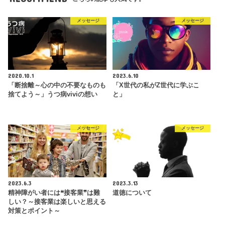
メッセージ
メッセージ
2020.10.1
2023.6.10
「断捨離～心の中の不要なものも
「X世代の私がZ世代に学ぶこ
捨てよう～」うつ病viviの想い
と」
メッセージ
メッセージ
2023.6.3
2023.3.13
精神障がい者には❝接客業❞は難
道徳について
しい？～接客業は楽しいと思える
対策とポイント～