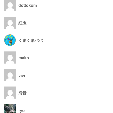
dottokom
紅玉
くまくまパパ
mako
vivi
海音
ryo