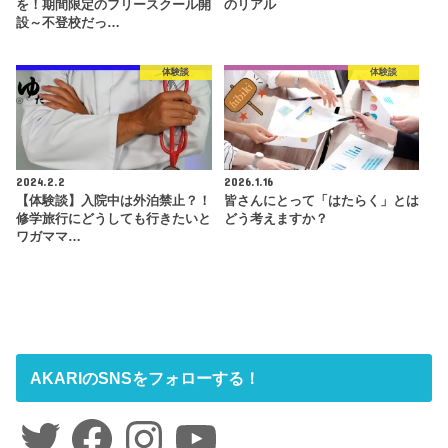
を！期間限定のフリースクール開
のリアル
設～不登校だっ…
体験談
体験談
2024.2.2
2026.1.16
【体験談】入院中は外泊禁止？！
皆さんにとって「はたらく」とは
修学旅行にどうしても行きたいと
どう考えますか？
ワガママ…
AKARIのSNSをフォローする！
Twitter
Facebook
Instagram
YouTube