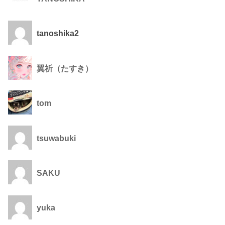
tanoshika2
翼祈（たすき）
tom
tsuwabuki
SAKU
yuka