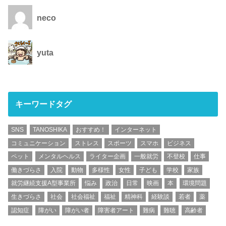
neco
yuta
キーワードタグ
SNS
TANOSHIKA
おすすめ！
インターネット
コミュニケーション
ストレス
スポーツ
スマホ
ビジネス
ペット
メンタルヘルス
ライター企画
一般就労
不登校
仕事
働きづらさ
入院
動物
多様性
女性
子ども
学校
家族
就労継続支援A型事業所
悩み
政治
日常
映画
本
環境問題
生きづらさ
社会
社会福祉
福祉
精神科
経験談
若者
薬
認知症
障がい
障がい者
障害者アート
難病
難聴
高齢者