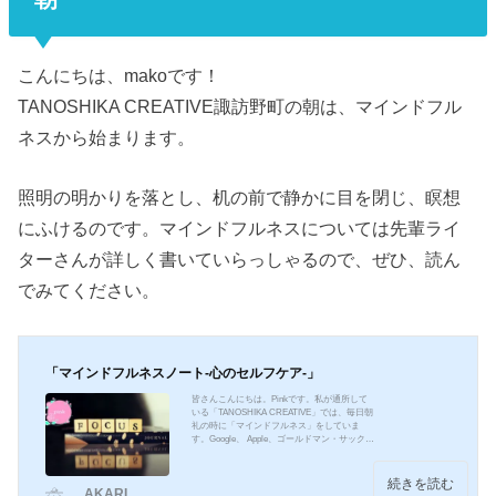
こんにちは、makoです！
TANOSHIKA CREATIVE諏訪野町の朝は、マインドフル
ネスから始まります。
照明の明かりを落とし、机の前で静かに目を閉じ、瞑想
にふけるのです。マインドフルネスについては先輩ライ
ターさんが詳しく書いていらっしゃるので、ぜひ、読ん
でみてください。
「マインドフルネスノート-心のセルフケア-」
皆さんこんにちは。Pinkです。私が通所して
いる「TANOSHIKA CREATIVE」では、毎日朝
礼の時に「マインドフルネス」をしていま
す。Google、 Apple、ゴールドマン・サック
ス、Sansanといった企業も「マインドフルネ
ス」を取り入れているそうです。今回は「マ
インドフルネス」とは何か、「マインドフル
続きを読む
AKARI
ネスノート」で心のセルフケアについて書き