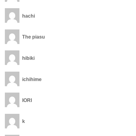
hachi
The piasu
hibiki
ichihime
IORI
k