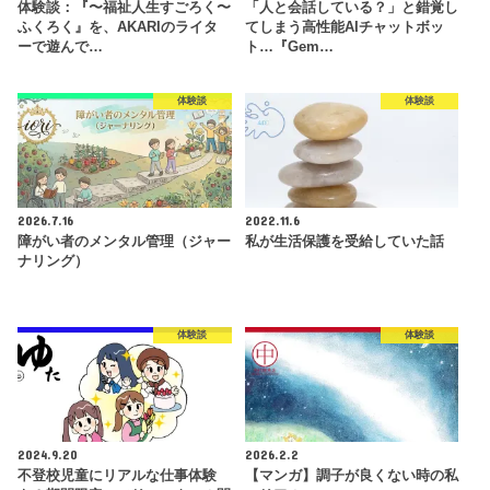
体験談：『〜福祉人生すごろく〜
「人と会話している？」と錯覚し
ふくろく』を、AKARIのライタ
てしまう高性能AIチャットボッ
ーで遊んで…
ト…『Gem…
体験談
体験談
2026.7.16
2022.11.6
障がい者のメンタル管理（ジャー
私が生活保護を受給していた話
ナリング）
体験談
体験談
2024.9.20
2026.2.2
不登校児童にリアルな仕事体験
【マンガ】調子が良くない時の私