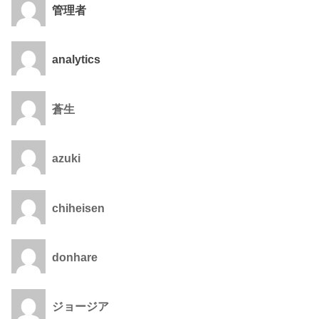
管理者
analytics
蒼生
azuki
chiheisen
donhare
ジョージア