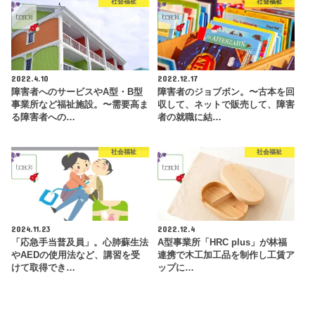
社会福祉
社会福祉
2022.4.10
2022.12.17
障害者へのサービスやA型・B型
障害者のジョブボン。〜古本を回
事業所など福祉施設。〜需要高ま
収して、ネットで販売して、障害
る障害者への…
者の就職に結…
社会福祉
社会福祉
2024.11.23
2022.12.4
「応急手当普及員」。心肺蘇生法
A型事業所「HRC plus」が林福
やAEDの使用法など、講習を受
連携で木工加工品を制作し工賃ア
けて取得でき…
ップに…