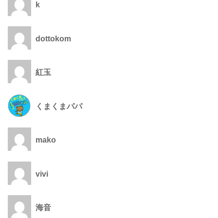
k
dottokom
紅玉
くまくまパパ
mako
vivi
海音