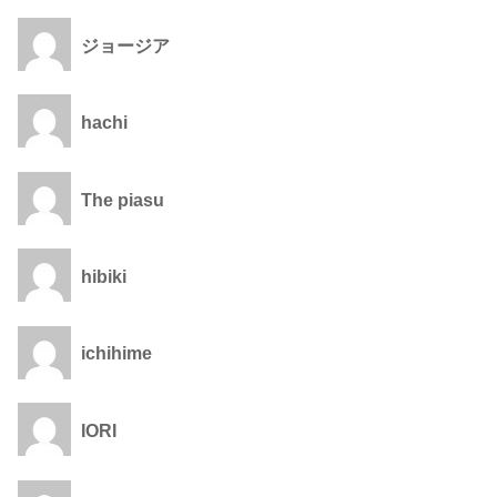
ジョージア
hachi
The piasu
hibiki
ichihime
IORI