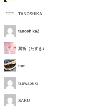
TANOSHIKA
tanoshika2
翼祈（たすき）
tom
tsuwabuki
SAKU