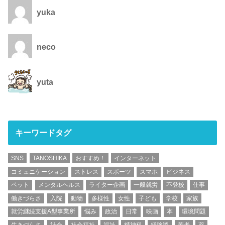
yuka
neco
yuta
キーワードタグ
SNS
TANOSHIKA
おすすめ！
インターネット
コミュニケーション
ストレス
スポーツ
スマホ
ビジネス
ペット
メンタルヘルス
ライター企画
一般就労
不登校
仕事
働きづらさ
入院
動物
多様性
女性
子ども
学校
家族
就労継続支援A型事業所
悩み
政治
日常
映画
本
環境問題