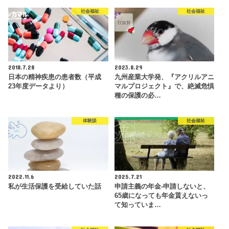
社会福祉
社会福祉
2018.7.28
2023.8.29
日本の精神疾患の患者数（平成
九州産業大学発、『アクリルアニ
23年度データより）
マルプロジェクト』で、絶滅危惧
種の保護の必…
体験談
社会福祉
2022.11.6
2025.7.21
私が生活保護を受給していた話
申請主義の年金-申請しないと、
65歳になっても年金貰えないっ
て知っていま…