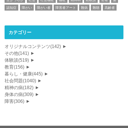
生きづらさ
社会
社会福祉
福祉
精神科
経験談
若者
薬
認知症
障がい
障がい者
障害者アート
難病
難聴
高齢者
カテゴリー
オリジナルコンテンツ
(142)
►
その他
(141)
►
体験談
(519)
►
教育
(156)
►
暮らし・健康
(445)
►
社会問題
(1040)
►
精神の病
(182)
►
身体の病
(309)
►
障害
(306)
►