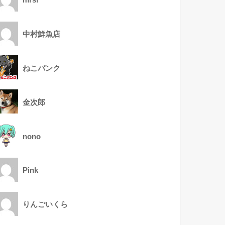
mrsr
中村鮮魚店
ねこパンク
金次郎
nono
Pink
りんごいくら