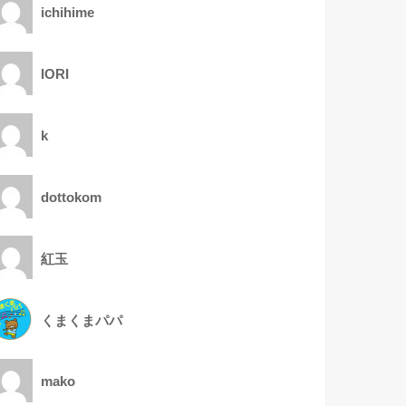
ichihime
IORI
k
dottokom
紅玉
くまくまパパ
mako