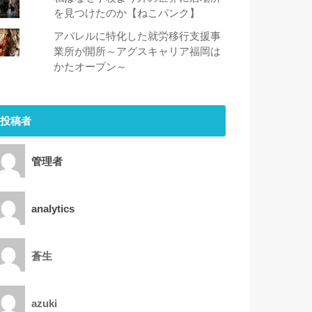
を見つけたのか【ねこパンク】
アパレルに特化した就労移行支援事
業所が開所～アグスキャリア福岡は
かたオープン～
投稿者
管理者
analytics
蒼生
azuki