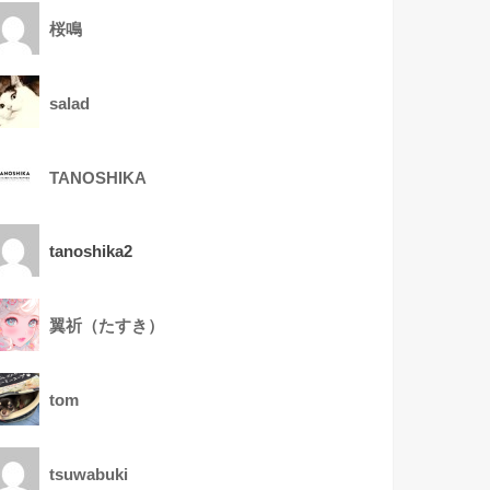
桜鳴
salad
TANOSHIKA
tanoshika2
翼祈（たすき）
tom
tsuwabuki