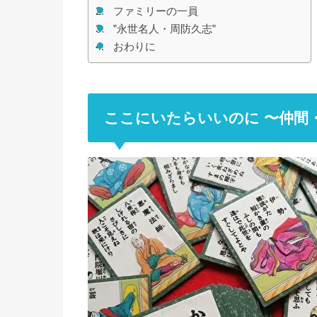
ファミリーの一員
”永世名人・周防久志”
おわりに
ここにいたらいいのに 〜仲間