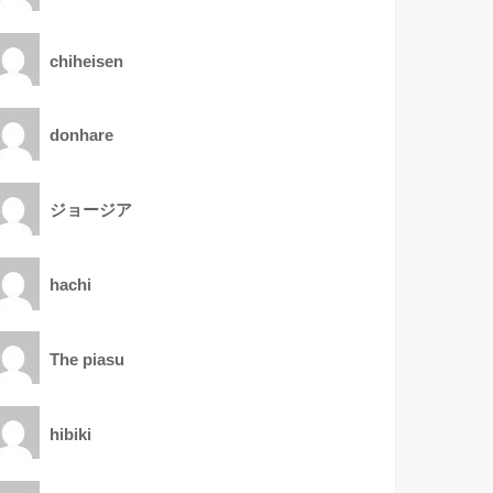
chiheisen
donhare
ジョージア
hachi
The piasu
hibiki