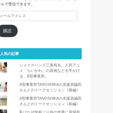
ールで受信できます。
メ
ー
ル
ア
購読
ド
レ
ス
人気の記事
シェイクハンズ三条烏丸。人気アニ
メ「ちいかわ」の原画などを手がけ
る、B型事業所。
A型事業所TANOSHIKAの支援員脇田
さんとのトークセッション《後編》
A型事業所TANOSHIKAの支援員脇田
さんとのトークセッション《前編》
私はなぜ学校より外の世界に居場所