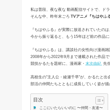
私は普段、夜な夜な 動画配信サイトで、ド
そんな中、昨年末ごろ
TVアニメ『ちはやふ
『ちはやふる』が実際に放送されていたのは、2
今から振り返ると、もう15年ほど前の作品
『ちはやふる』は、講談社の女性向け漫画雑
2008年から2022年9月まで連載された作品
競技かるたを題材に、漫画家・
末次由紀
先
高校生の”主人公・綾瀬千早”が、かるたと出
部活の仲間たちとともに成長していく姿が描
目次
ここにいたらいいのに 〜仲間・友達〜