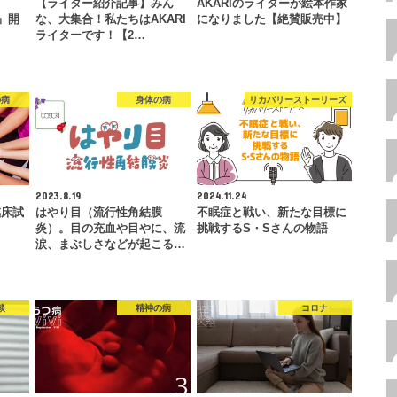
【ライター紹介記事】みん
AKARIのライターが絵本作家
E』開
な、大集合！私たちはAKARI
になりました【絶賛販売中】
ライターです！【2…
の病
身体の病
リカバリーストーリーズ
2023.8.19
2024.11.24
臨床試
はやり目（流行性角結膜
不眠症と戦い、新たな目標に
炎）。目の充血や目やに、流
挑戦するS・Sさんの物語
涙、まぶしさなどが起こる…
談
精神の病
コロナ