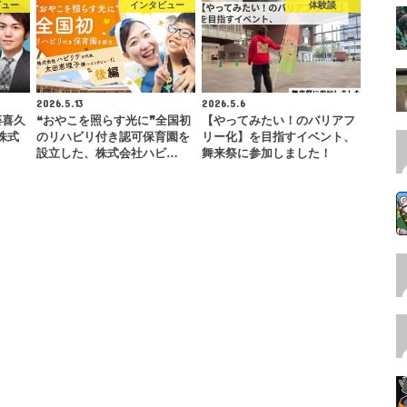
ビュー
インタビュー
体験談
2026.5.13
2026.5.6
藤喜久
❝おやこを照らす光に❞全国初
【やってみたい！のバリアフ
n株式
のリハビリ付き認可保育園を
リー化】を目指すイベント、
設立した、株式会社ハビ…
舞来祭に参加しました！