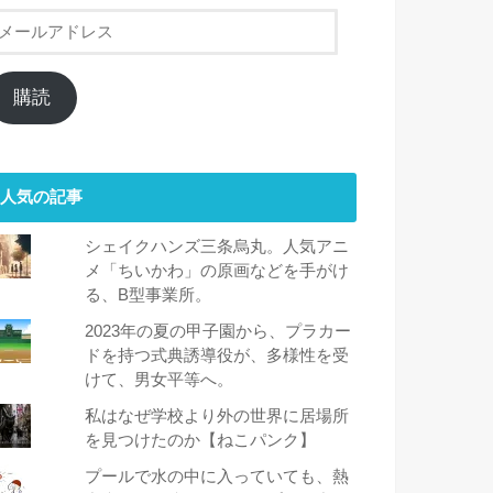
メ
ー
ル
ア
購読
ド
レ
ス
人気の記事
シェイクハンズ三条烏丸。人気アニ
メ「ちいかわ」の原画などを手がけ
る、B型事業所。
2023年の夏の甲子園から、プラカー
ドを持つ式典誘導役が、多様性を受
けて、男女平等へ。
私はなぜ学校より外の世界に居場所
を見つけたのか【ねこパンク】
プールで水の中に入っていても、熱