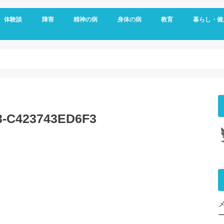
体験談
障害
精神の病
身体の病
教育
暮らし・健
メッセージ
視覚障害
聴覚障害
発達障害
知的障害
障害年金
障害者雇用
うつ病
双極性障害
統合失調症
パニック障害
不安神経症
依存症
適応障害
アレルギー
頭痛
ダウン症
がん
リウマチ
更年期障害
内臓の病気
整形外科の病気
脳・心臓の病気
糖尿病
その他の身体の病
子育て
予防
女性特有の
睡眠
3-C423743ED6F3
Tw