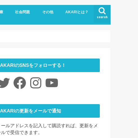
康
社会問題
その他
AKARIとは？
search
悩み
社会福祉
LGBTQ
コロナ
ジェンダー
ニュース
介護
時事ネタ
災害
社会学
アート
ファッション
夢
心理学
書評
お問い合わせ
サイトマップ
会社概要
AKARIのSNSをフォローする！
itter
Facebook
Instagram
YouTube
AKARIの更新をメールで通知
メールアドレスを記入して購読すれば、更新をメ
ールで受信できます。