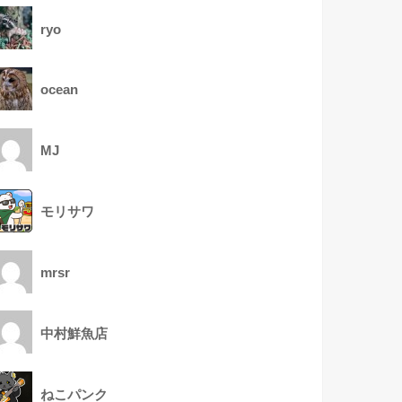
ryo
ocean
MJ
モリサワ
mrsr
中村鮮魚店
ねこパンク