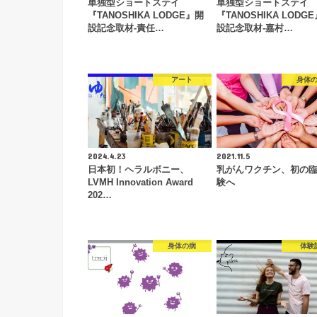
単独型ショートステイ
単独型ショートステイ
『TANOSHIKA LODGE』開
『TANOSHIKA LODG
設記念取材-責任…
設記念取材-嘉村…
アート
身体
2024.4.23
2021.11.5
日本初！ヘラルボニー、
乳がんワクチン、初の
LVMH Innovation Award
験へ
202…
身体の病
体験