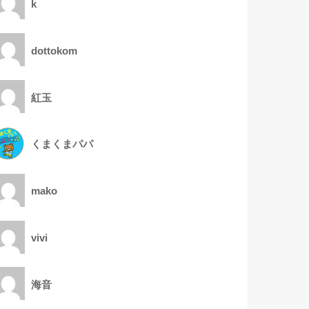
k
dottokom
紅玉
くまくまパパ
mako
vivi
海音