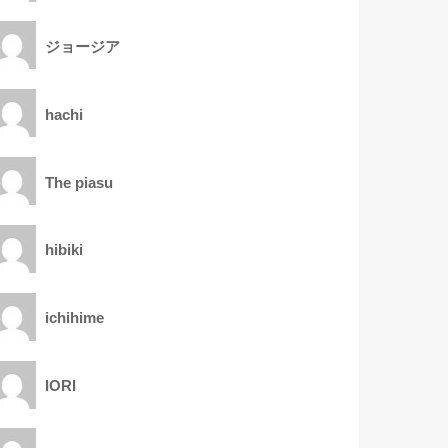
ジョージア
hachi
The piasu
hibiki
ichihime
IORI