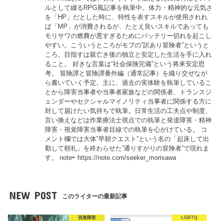
ルとして綴るRPG風記事を執筆中。体力・精神的な元気さ
を「HP」だとした時に、特性を表すスキルが使用されれ
ば「MP」が消費されるが、たとえ良いスキルであっても
モリサワの燃費が悪すぎるためにバッテリー切れを起こし
やすい。こういうところがモブの”訳あり冒険者”というと
ころ。目指すは親亡き後の独立と安定した生活を手に入れ
ること。 好きな言葉は”社会保険完備”という将来安定思
考。 冒険譚と冒険譚番外編（通常記事）を織り交ぜなが
ら書いていく予定。主に、過去の実体験を執筆しているこ
とから障害当事者や当事者家族などの関係者、トランスジ
ェンダーやセクシャルマイノリティ当事者に関係する方に
対して届けたい気持ちで執筆。日常生活の工夫点や制度、
言い換えなどは作業療法士視点での執筆と発達障害・精神
障害・視覚障害当事者目線での執筆を心がけている。 コ
メント欄では大体”早朝クエスト”という名の「起床して出
勤して朝礼」を終わらせた”通りすがりの冒険者”で現れま
す。 note⇨ https://note.com/seeker_morisawa
NEW POST
このライターの最新記事
視覚障害
LGBTQ