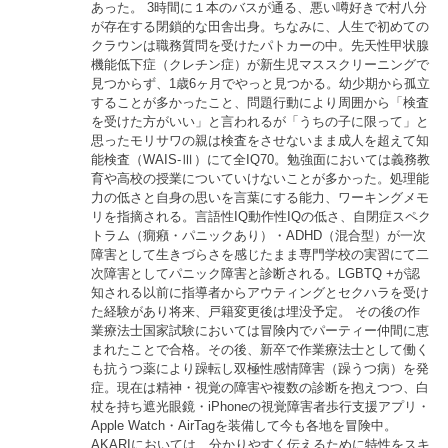
あった。 3時間に１本のバスが通る、悪い噂好きで村八分
が存在する閉鎖的な田舎出身。ちなみに、人生で初めての
クラウンは職務質問を受けたパトカーの中。先天性甲状腺
機能低下症（クレチン症）が新生児マススクリーニングで
見つからず、1歳6ヶ月でやっと見つかる。幼少期から孤立
することが多かったこと、問題行動により周囲から「検査
を受けた方がいい」と言われるが「うちの子に限って」と
思ったモリサワの親は検査をさせないまま成人を超えて知
能検査（WAIS-Ⅲ）にて全IQ70。勉強面においては義務教
育や高校の授業についていけないことが多かった。処理能
力の低さと自身の思いを言葉にする能力、ワーキングメモ
リを指摘される。言語性IQ動作性IQの低さ、自閉症スペク
トラム（癇癪・パニックあり）・ADHD（混合型）が一次
障害として生きづらさを感じたまま専門学校の実習にて二
次障害としてパニック障害と診断される。LGBTQ +が認
知される以前に指導者からアウティングとセクハラを受け
た経験があり将来、戸籍変更後は埋没予定。 その後の作
業療法士国家試験においては冒険内でパーティー仲間に恵
まれたことで合格。その後、新卒で作業療法士として働く
も抗うつ薬により躁転し双極性感情障害（躁うつ病）を発
症。現在は精神・視覚の障害や複数の診断を抱えつつ、白
杖を持ち遮光眼鏡・iPhoneの視覚障害者歩行支援アプリ・
Apple Watch・AirTagを装備して今も各地を冒険中。
AKARIにおいては、分かりやすく伝えるために特性をスキ