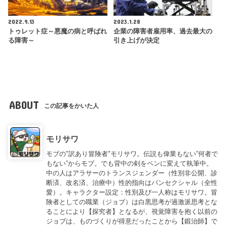
2022.9.13
2023.1.28
トゥレット症～悪魔の病と呼ばれ
企業の障害者雇用率、過去最大の
る障害～
引き上げが決定
ABOUT
この記事をかいた人
モリサワ
モブの"訳あり冒険者"モリサワ。伝説も偉業もない”何者で
もない”からモブ。でも背中の剣をペンに変えて執筆中。
中の人はアラサーのトランスジェンダー（性別非公開、診
断済、改名済、治療中）性的指向はパンセクシャル（全性
愛）。キャラクター設定：性別及び一人称はモリサワ。冒
険者としての職業（ジョブ）は白黒思考が過激派思考とな
ることにより【探究者】となるが、視覚障害を抱く以前の
ジョブは、ものづくりが得意だったことから【鍛治師】で