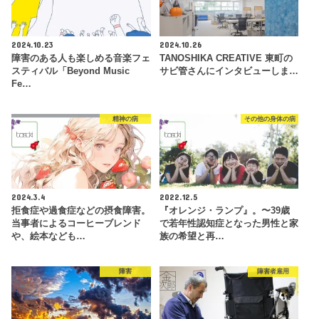
2024.10.23
2024.10.26
障害のある人も楽しめる音楽フェ
TANOSHIKA CREATIVE 東町の
スティバル「Beyond Music
サビ管さんにインタビューしま…
Fe…
精神の病
その他の身体の病
2024.3.4
2022.12.5
拒食症や過食症などの摂食障害。
『オレンジ・ランプ』。〜39歳
当事者によるコーヒーブレンド
で若年性認知症となった男性と家
や、絵本なども…
族の希望と再…
障害
障害者雇用