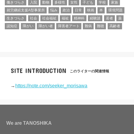
働きづらさ
入院
動物
多様性
女性
子ども
学校
家族
就労継続支援A型事業所
悩み
政治
日常
映画
本
環境問題
生きづらさ
社会
社会福祉
福祉
精神科
経験談
若者
薬
認知症
障がい
障がい者
障害者アート
難病
難聴
高齢者
SITE INTRODUCTION
このライターの関連情報
→
https://note.com/seeker_morisawa
We are TANOSHIKA