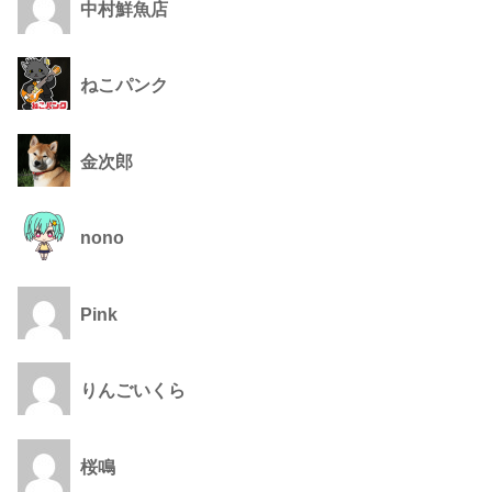
中村鮮魚店
ねこパンク
金次郎
nono
Pink
りんごいくら
桜鳴