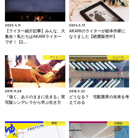
2025.4.11
2024.5.17
【ライター紹介記事】みんな、大
AKARIのライターが絵本作家に
集合！私たちはAKARIライター
なりました【絶賛販売中】
です！【2…
アート
ニュース
2019.11.28
2018.5.23
「強く、ありのままに生きる」実
どうなる？ 宅配業界の未来を考
写版シンデレラから学ぶ生き方
えてみる
障害
広報誌