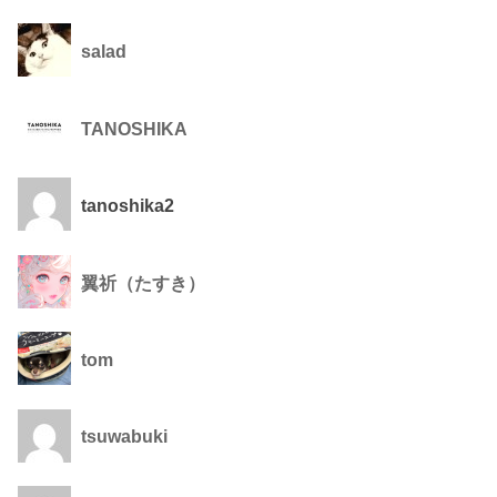
salad
TANOSHIKA
tanoshika2
翼祈（たすき）
tom
tsuwabuki