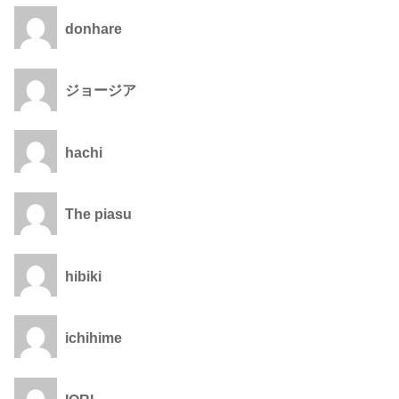
donhare
ジョージア
hachi
The piasu
hibiki
ichihime