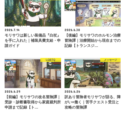
2026.7.14
2026.6.30
モリサワは新しい装備品『白杖』
【後編】モリサワのホルモン治療
を手に入れた｜補装具費支給・申
冒険譚｜治療開始から現在までの
請ガイド
記録【トランスジ…
LGBTQ
メッセージ
2026.6.29
2026.6.26
【前編】モリサワの改名冒険譚｜
訳あり冒険者モリサワが語る、障
受診・診断書取得から家庭裁判所
がい×働く｜苦手クエスト受注と
申請まで記録【ト…
攻略の冒険譚