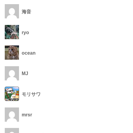
海音
ryo
ocean
MJ
モリサワ
mrsr