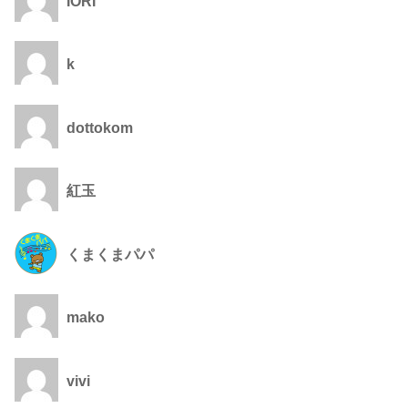
IORI
k
dottokom
紅玉
くまくまパパ
mako
vivi