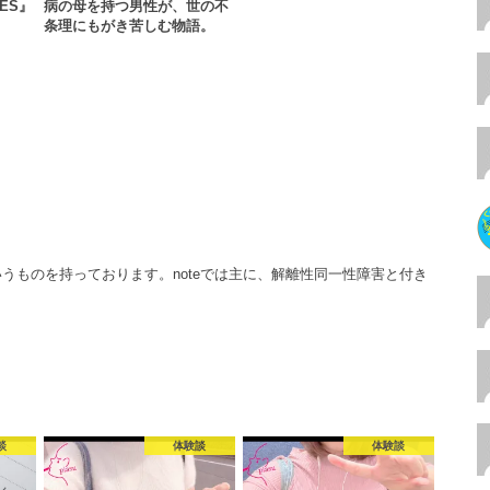
MES』
病の母を持つ男性が、世の不
条理にもがき苦しむ物語。
うものを持っております。noteでは主に、解離性同一性障害と付き
談
体験談
体験談