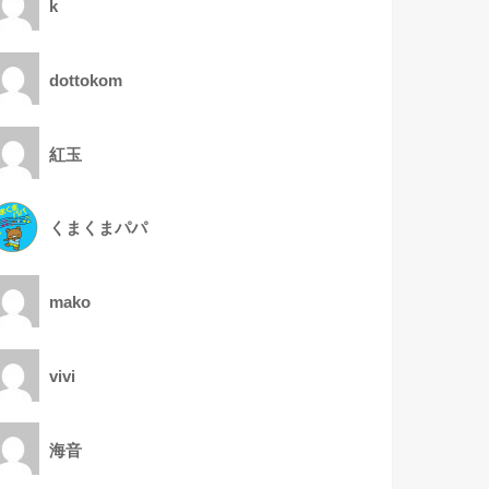
k
dottokom
紅玉
くまくまパパ
mako
vivi
海音