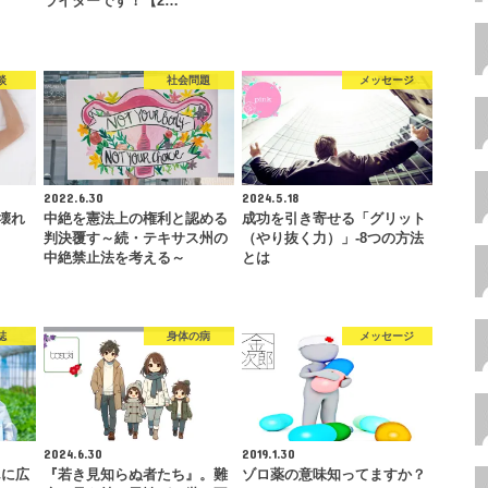
ライターです！【2…
談
社会問題
メッセージ
2022.6.30
2024.5.18
が壊れ
中絶を憲法上の権利と認める
成功を引き寄せる「グリット
判決覆す～続・テキサス州の
（やり抜く力）」-8つの方法
中絶禁止法を考える～
とは
誌
身体の病
メッセージ
2024.6.30
2019.1.30
んに広
『若き見知らぬ者たち』。難
ゾロ薬の意味知ってますか？