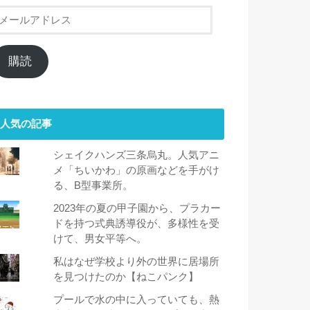
メ
ー
ル
ア
購読
ド
レ
ス
人気の記事
シェイクハンズ三条烏丸。人気アニ
メ「ちいかわ」の原画などを手がけ
る、B型事業所。
2023年の夏の甲子園から、プラカー
ドを持つ式典誘導役が、多様性を受
けて、男女平等へ。
私はなぜ学校より外の世界に居場所
を見つけたのか【ねこパンク】
プールで水の中に入っていても、熱