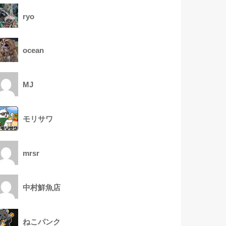
ryo
ocean
MJ
モリサワ
mrsr
中村鮮魚店
ねこパンク