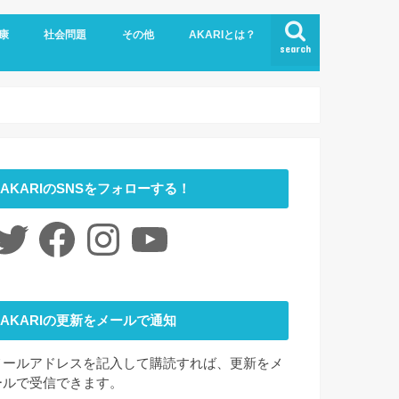
康
社会問題
その他
AKARIとは？
search
悩み
社会福祉
LGBTQ
コロナ
ジェンダー
ニュース
介護
時事ネタ
災害
社会学
アート
ファッション
夢
心理学
書評
お問い合わせ
サイトマップ
会社概要
AKARIのSNSをフォローする！
itter
Facebook
Instagram
YouTube
AKARIの更新をメールで通知
メールアドレスを記入して購読すれば、更新をメ
ールで受信できます。