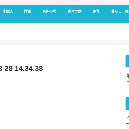
体験談
障害
精神の病
身体の病
教育
暮らし・健
メッセージ
視覚障害
聴覚障害
発達障害
知的障害
障害年金
障害者雇用
うつ病
双極性障害
統合失調症
パニック障害
不安神経症
依存症
適応障害
アレルギー
頭痛
ダウン症
がん
リウマチ
更年期障害
内臓の病気
整形外科の病気
脳・心臓の病気
糖尿病
その他の身体の病
子育て
予防
女性特有の
睡眠
8 14.34.38
Tw