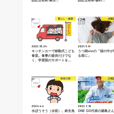
設記念取材-責任…
設記念取材-嘉村…
暮らし・健康
体験
2023.10.24
2021.9.14
キッチンカーで移動式こども
うつ病viviの「頭の中
食堂。食事の提供だけでな
る前に」
く、学習面のサポートを…
身体の病
広報
2024.4.4
2023.7.10
水ぼうそう（水痘）。終生免
ONE GO代表の築島さ