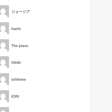
ジョージア
hachi
The piasu
hibiki
ichihime
IORI