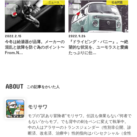
ニュース
社会問題
2022.2.15
2022.9.26
今冬は給湯器が品薄。メーカーの
『ドライビング・バニー』。〜絶
混乱と故障を防ぐ為のポイント〜
望的な状況を、ユーモラスと愛嬌
From.N…
たっぷりに仕…
ABOUT
この記事をかいた人
モリサワ
モブの"訳あり冒険者"モリサワ。伝説も偉業もない”何者で
もない”からモブ。でも背中の剣をペンに変えて執筆中。
中の人はアラサーのトランスジェンダー（性別非公開、診
断済、改名済、治療中）性的指向はパンセクシャル（全性