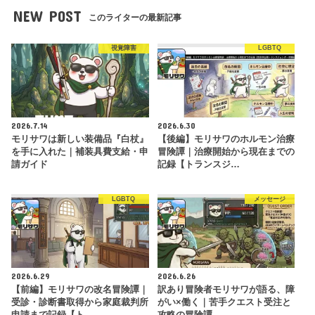
NEW POST
このライターの最新記事
視覚障害
LGBTQ
2026.7.14
2026.6.30
モリサワは新しい装備品『白杖』
【後編】モリサワのホルモン治療
を手に入れた｜補装具費支給・申
冒険譚｜治療開始から現在までの
請ガイド
記録【トランスジ…
LGBTQ
メッセージ
2026.6.29
2026.6.26
【前編】モリサワの改名冒険譚｜
訳あり冒険者モリサワが語る、障
受診・診断書取得から家庭裁判所
がい×働く｜苦手クエスト受注と
申請まで記録【ト…
攻略の冒険譚