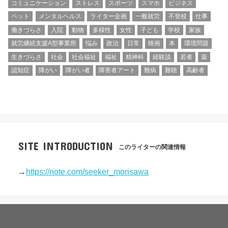
コミュニケーション
ストレス
スポーツ
スマホ
ビジネス
ペット
メンタルヘルス
ライター企画
一般就労
不登校
仕事
働きづらさ
入院
動物
多様性
女性
子ども
学校
家族
就労継続支援A型事業所
悩み
政治
日常
映画
本
環境問題
生きづらさ
社会
社会福祉
福祉
精神科
経験談
若者
薬
認知症
障がい
障がい者
障害者アート
難病
難聴
高齢者
SITE INTRODUCTION
このライターの関連情報
→
https://note.com/seeker_morisawa