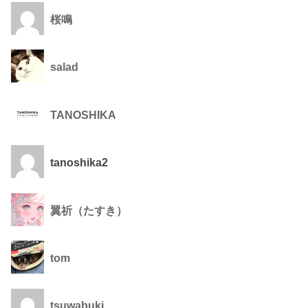
桜鳴
salad
TANOSHIKA
tanoshika2
翼祈（たすき）
tom
tsuwabuki