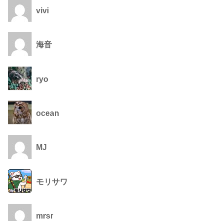
vivi
海音
ryo
ocean
MJ
モリサワ
mrsr