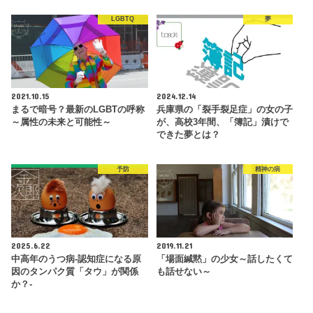
LGBTQ
夢
2021.10.15
2024.12.14
まるで暗号？最新のLGBTの呼称
兵庫県の「裂手裂足症」の女の子
～属性の未来と可能性～
が、高校3年間、「簿記」漬けで
できた夢とは？
予防
精神の病
2025.6.22
2019.11.21
中高年のうつ病-認知症になる原
「場面緘黙」の少女～話したくて
因のタンパク質「タウ」が関係
も話せない～
か？-