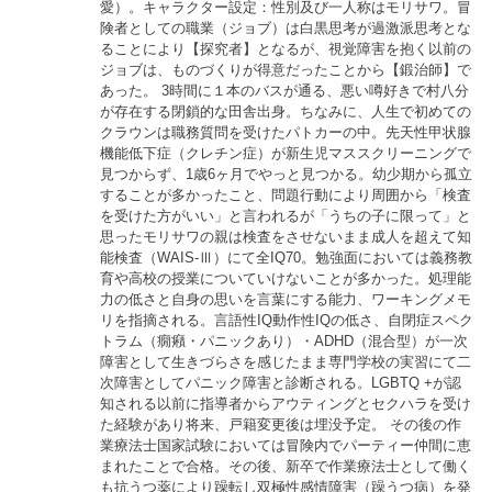
愛）。キャラクター設定：性別及び一人称はモリサワ。冒
険者としての職業（ジョブ）は白黒思考が過激派思考とな
ることにより【探究者】となるが、視覚障害を抱く以前の
ジョブは、ものづくりが得意だったことから【鍛治師】で
あった。 3時間に１本のバスが通る、悪い噂好きで村八分
が存在する閉鎖的な田舎出身。ちなみに、人生で初めての
クラウンは職務質問を受けたパトカーの中。先天性甲状腺
機能低下症（クレチン症）が新生児マススクリーニングで
見つからず、1歳6ヶ月でやっと見つかる。幼少期から孤立
することが多かったこと、問題行動により周囲から「検査
を受けた方がいい」と言われるが「うちの子に限って」と
思ったモリサワの親は検査をさせないまま成人を超えて知
能検査（WAIS-Ⅲ）にて全IQ70。勉強面においては義務教
育や高校の授業についていけないことが多かった。処理能
力の低さと自身の思いを言葉にする能力、ワーキングメモ
リを指摘される。言語性IQ動作性IQの低さ、自閉症スペク
トラム（癇癪・パニックあり）・ADHD（混合型）が一次
障害として生きづらさを感じたまま専門学校の実習にて二
次障害としてパニック障害と診断される。LGBTQ +が認
知される以前に指導者からアウティングとセクハラを受け
た経験があり将来、戸籍変更後は埋没予定。 その後の作
業療法士国家試験においては冒険内でパーティー仲間に恵
まれたことで合格。その後、新卒で作業療法士として働く
も抗うつ薬により躁転し双極性感情障害（躁うつ病）を発