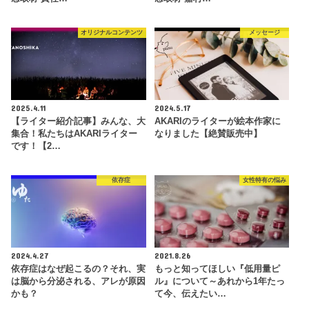
オリジナルコンテンツ
メッセージ
2025.4.11
2024.5.17
【ライター紹介記事】みんな、大
AKARIのライターが絵本作家に
集合！私たちはAKARIライター
なりました【絶賛販売中】
です！【2…
依存症
女性特有の悩み
2024.4.27
2021.8.26
依存症はなぜ起こるの？それ、実
もっと知ってほしい『低用量ピ
は脳から分泌される、アレが原因
ル』について～あれから1年たっ
かも？
て今、伝えたい…