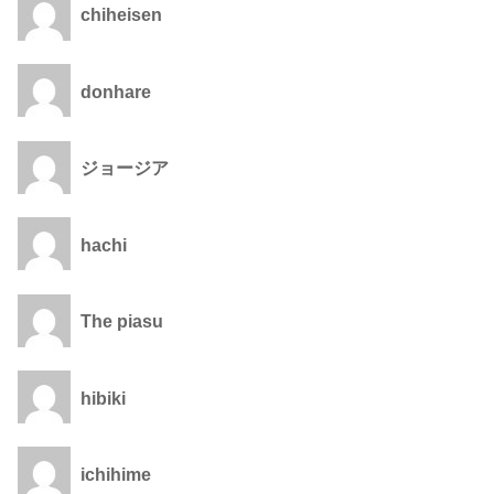
chiheisen
donhare
ジョージア
hachi
The piasu
hibiki
ichihime