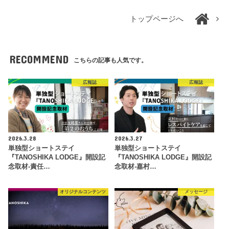
トップページへ
RECOMMEND
こちらの記事も人気です。
広報誌
広報誌
2026.3.28
2026.3.27
単独型ショートステイ
単独型ショートステイ
『TANOSHIKA LODGE』開設記
『TANOSHIKA LODGE』開設記
念取材-責任…
念取材-嘉村…
オリジナルコンテンツ
メッセージ