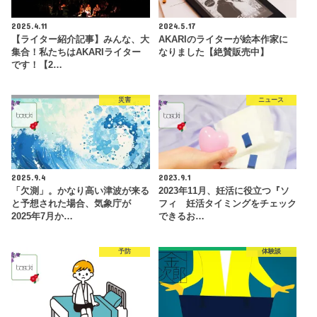
2025.4.11
2024.5.17
【ライター紹介記事】みんな、大
AKARIのライターが絵本作家に
集合！私たちはAKARIライター
なりました【絶賛販売中】
です！【2…
災害
ニュース
2025.9.4
2023.9.1
「欠測」。かなり高い津波が来る
2023年11月、妊活に役立つ『ソ
と予想された場合、気象庁が
フィ 妊活タイミングをチェック
2025年7月か…
できるお…
予防
体験談