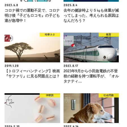
2023.6.8
2025.8.4
コロナ禍での運動不足で、コロナ
去年の健診時より５㎏も体重が減
明け後『子どもロコモ』の子ども
ってしまった、考えられる原因は
達が急増中！
なんだろう？
時事ネタ
教育
2019.1.28
2023.8.17
【トロフィーハンティング】映画
2023年9月から小田急電鉄の不登
『サファリ』に見る問題点とは？
校の経験を持つ運転手が、「オル
タナティ…
体験談
社会問題
2026.2.10
2022.4.14