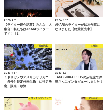
2025.4.11
2024.5.17
【ライター紹介記事】みんな、大
AKARIのライターが絵本作家に
集合！私たちはAKARIライター
なりました【絶賛販売中】
です！【2…
社会問題
広報誌
2023.1.27
2023.8.3
ミドリガメやアメリカザリガニ
TANOSHIKA PLUSの広報誌で深
「条件付特定外来生物」に指定決
野さんにインタビューしました！
定。販売・放流…
オリジナルコンテンツ
アレルギー