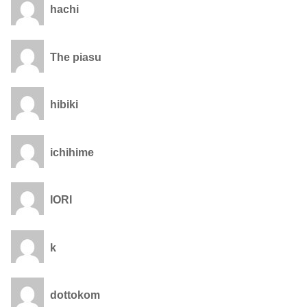
hachi
The piasu
hibiki
ichihime
IORI
k
dottokom