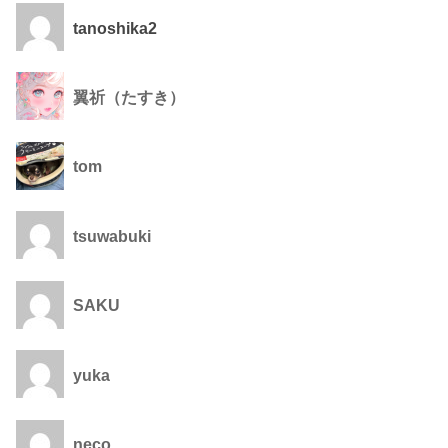
tanoshika2
翼祈（たすき）
tom
tsuwabuki
SAKU
yuka
neco