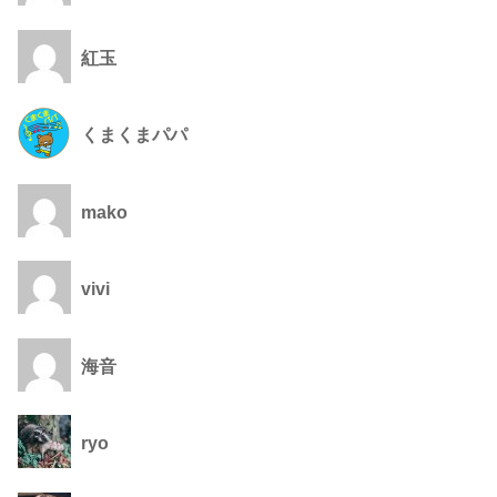
紅玉
くまくまパパ
mako
vivi
海音
ryo