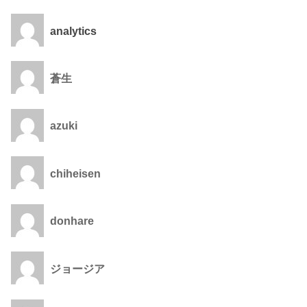
analytics
蒼生
azuki
chiheisen
donhare
ジョージア