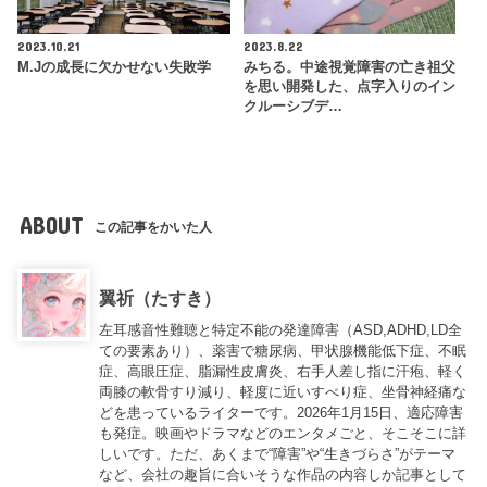
2023.10.21
2023.8.22
M.Jの成長に欠かせない失敗学
みちる。中途視覚障害の亡き祖父
を思い開発した、点字入りのイン
クルーシブデ…
ABOUT
この記事をかいた人
翼祈（たすき）
左耳感音性難聴と特定不能の発達障害（ASD,ADHD,LD全
ての要素あり）、薬害で糖尿病、甲状腺機能低下症、不眠
症、高眼圧症、脂漏性皮膚炎、右手人差し指に汗疱、軽く
両膝の軟骨すり減り、軽度に近いすべり症、坐骨神経痛な
どを患っているライターです。2026年1月15日、適応障害
も発症。映画やドラマなどのエンタメごと、そこそこに詳
しいです。ただ、あくまで“障害”や“生きづらさ”がテーマ
など、会社の趣旨に合いそうな作品の内容しか記事として