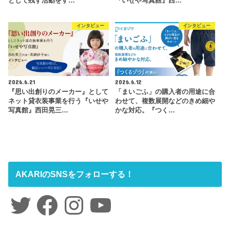
として残す活動をす…
『いせや写真館』西…
インタビュー
インタビュー
2026.6.21
2026.6.12
『思い出創りのメーカー』として
「まいごふ」の購入者の用途に合
ネット貸衣装事業を行う『いせや
わせて、複数展開などのきめ細や
写真館』西田晃三…
かな対応。『つく…
AKARIのSNSをフォローする！
Twitter
Facebook
Instagram
YouTube