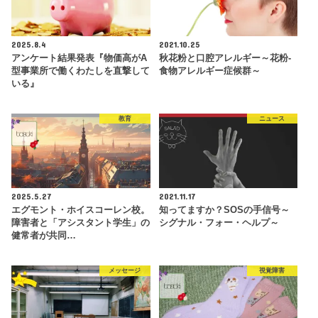
2025.8.4
2021.10.25
アンケート結果発表『物価高がA
秋花粉と口腔アレルギー～花粉‐
型事業所で働くわたしを直撃して
食物アレルギー症候群～
いる』
教育
ニュース
2025.5.27
2021.11.17
エグモント・ホイスコーレン校。
知ってますか？SOSの手信号～
障害者と「アシスタント学生」の
シグナル・フォー・ヘルプ～
健常者が共同…
メッセージ
視覚障害