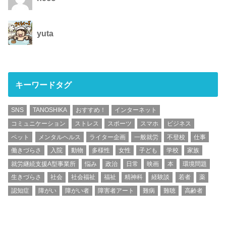
yuta
キーワードタグ
SNS
TANOSHIKA
おすすめ！
インターネット
コミュニケーション
ストレス
スポーツ
スマホ
ビジネス
ペット
メンタルヘルス
ライター企画
一般就労
不登校
仕事
働きづらさ
入院
動物
多様性
女性
子ども
学校
家族
就労継続支援A型事業所
悩み
政治
日常
映画
本
環境問題
生きづらさ
社会
社会福祉
福祉
精神科
経験談
若者
薬
認知症
障がい
障がい者
障害者アート
難病
難聴
高齢者