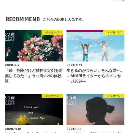
RECOMMEND
こちらの記事も人気です。
メッセージ
メッセージ
2020.6.3
2024.8.31
「続 危険だけど精神安定剤を断
生きるのがつらい。そんな君へ。
薬してみた！」うつ病viviの体験
～AKARIライターからのメッセ
談
ージ2024～
メッセージ
メッセージ
2020.11.12
2021.1.29