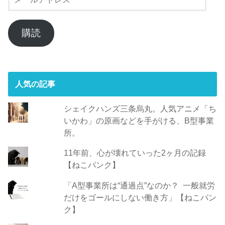
ー
ル
ア
購読
ド
レ
ス
人気の記事
シェイクハンズ三条烏丸。人気アニメ「ち
いかわ」の原画などを手がける、B型事業
所。
11年前、心が壊れていった2ヶ月の記録
【ねこパンク】
「A型事業所は“通過点”なのか？ 一般就労
だけをゴールにしない働き方」【ねこパン
ク】