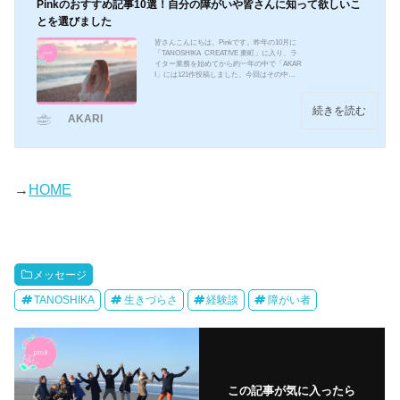
Pinkのおすすめ記事10選！自分の障がいや皆さんに知って欲しいこ
とを選びました
皆さんこんにちは。Pinkです。昨年の10月に
「TANOSHIKA CREATIVE 東町」に入り、ラ
イター業務を始めてから約一年の中で「AKAR
I」には121作投稿しました。今回はその中か
ら、タイトルにあるように「Pinkのおすすめ
記事10選」を紹介したいと思います。Pinkの
おすすめ記事10選⒈Pinkが今後書いてみたい
続きを読む
AKARI
こと初めて投稿した記事です！何もかもが初
めてで拙い文章ですが、だからこそ素直な気
持ちを書くことが出来た、同じ様には決して
もう書けない貴重な記事です。⒉適応障害に
ついて初めて自分の障がいについて書いた記
事です。書くこと...
→
HOME
メッセージ
TANOSHIKA
生きづらさ
経験談
障がい者
この記事が気に入ったら