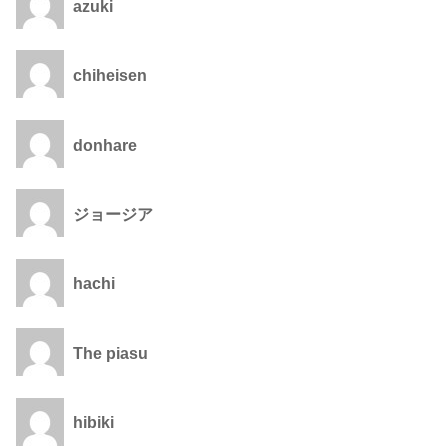
azuki
chiheisen
donhare
ジョージア
hachi
The piasu
hibiki