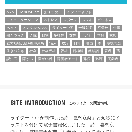
SNS
TANOSHIKA
おすすめ！
インターネット
コミュニケーション
ストレス
スポーツ
スマホ
ビジネス
ペット
メンタルヘルス
ライター企画
一般就労
不登校
仕事
働きづらさ
入院
動物
多様性
女性
子ども
学校
家族
就労継続支援A型事業所
悩み
政治
日常
映画
本
環境問題
生きづらさ
社会
社会福祉
福祉
精神科
経験談
若者
薬
認知症
障がい
障がい者
障害者アート
難病
難聴
高齢者
SITE INTRODUCTION
このライターの関連情報
ライター Pinkが制作した詩「喜怒哀楽」と短歌にイ
ラストを付けて電子書籍化しました！詩「喜怒哀
楽」は、感情表現が苦手な自分について描いてお