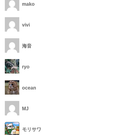
mako
vivi
海音
ryo
ocean
MJ
モリサワ