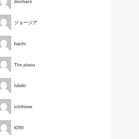
donhare
ジョージア
hachi
The piasu
hibiki
ichihime
IORI