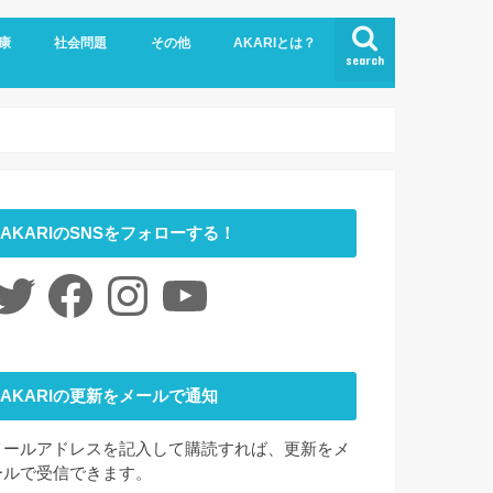
康
社会問題
その他
AKARIとは？
search
悩み
社会福祉
LGBTQ
コロナ
ジェンダー
ニュース
介護
時事ネタ
災害
社会学
アート
ファッション
夢
心理学
書評
お問い合わせ
サイトマップ
会社概要
AKARIのSNSをフォローする！
itter
Facebook
Instagram
YouTube
AKARIの更新をメールで通知
メールアドレスを記入して購読すれば、更新をメ
ールで受信できます。