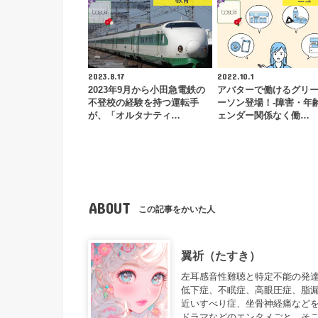
2023.8.17
2022.10.1
2023年9月から小田急電鉄の
アバターで働けるグリ
不登校の経験を持つ運転手
ーソン登場！-障害・年
が、「オルタナティ…
ェンダー関係なく働…
ABOUT
この記事をかいた人
翼祈（たすき）
左耳感音性難聴と特定不能の発達障
低下症、不眠症、高眼圧症、脂
近いすべり症、坐骨神経痛などを
ドラマなどのエンタメごと、そこ