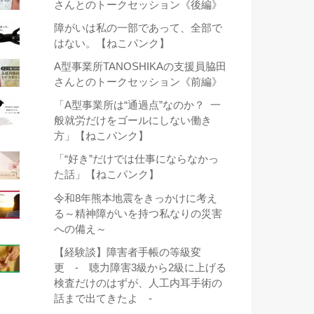
さんとのトークセッション《後編》
障がいは私の一部であって、全部で
はない。【ねこパンク】
A型事業所TANOSHIKAの支援員脇田
さんとのトークセッション《前編》
「A型事業所は“通過点”なのか？ 一
般就労だけをゴールにしない働き
方」【ねこパンク】
「“好き”だけでは仕事にならなかっ
た話」【ねこパンク】
令和8年熊本地震をきっかけに考え
る～精神障がいを持つ私なりの災害
への備え～
【経験談】障害者手帳の等級変
更 - 聴力障害3級から2級に上げる
検査だけのはずが、人工内耳手術の
話まで出てきたよ -