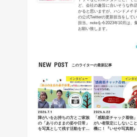
ど、会社の趣旨に合いそうな作品
かると思いますが、ハンドメイドに
の公式Twitterの更新担当をしてい
担当。noteを今2023年10
お願い致します。
NEW POST
このライターの最新記事
インタビュー
インタ
2026.7.1
2026.6.22
障がいをお持ちの方とご家族
「感動楽チャック着物
の「ありのままの姿や日常」
がい者限定にしないこ
を写真として残す活動をす…
機に！『いせや写真館