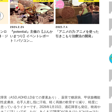
2024.2.24
2023.7.4
ーンロ
『potential』主催の【ぶんか
「アニメの力-アニメを使った
齢・ジ
いまつり】イベントレポー
引きこもり治療法の開発」
ト！パソコン…
害（ASD,ADHD,LD全ての要素あり）、薬害で糖尿病、甲状腺機能
漏性皮膚炎、右手人差し指に汗疱、軽く両膝の軟骨すり減り、軽度に
患っているライターです。2026年1月15日、適応障害も発症。映画や
そこに詳しいです。ただ、あくまで“障害”や“生きづらさ”がテーマな