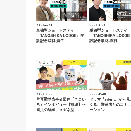
2026.3.28
2026.3.27
単独型ショートステイ
単独型ショートステイ
『TANOSHIKA LODGE』開
『TANOSHIKA LODG
設記念取材-責任…
設記念取材-嘉村…
インタビュー
聴覚
2025.8.22
2022.11.30
片耳難聴当事者団体『きこい
ドラマ『silent』から
ろ』インタビュー【前編】〜
くる、難聴者とのコミ
発足の経緯、メガネ型…
ーション
教育
ニュ