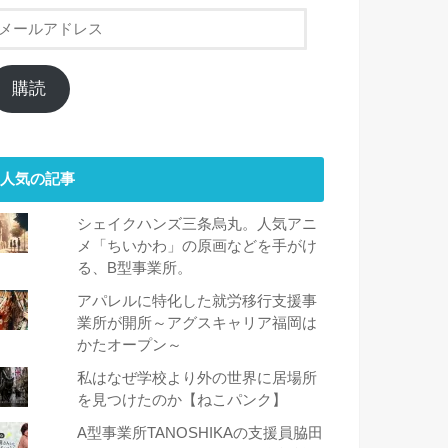
メ
ー
ル
ア
購読
ド
レ
ス
人気の記事
シェイクハンズ三条烏丸。人気アニ
メ「ちいかわ」の原画などを手がけ
る、B型事業所。
アパレルに特化した就労移行支援事
業所が開所～アグスキャリア福岡は
かたオープン～
私はなぜ学校より外の世界に居場所
を見つけたのか【ねこパンク】
A型事業所TANOSHIKAの支援員脇田