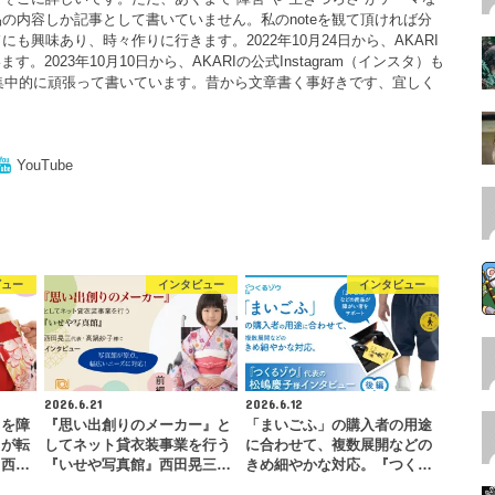
の内容しか記事として書いていません。私のnoteを観て頂ければ分
も興味あり、時々作りに行きます。2022年10月24日から、AKARI
ます。2023年10月10日から、AKARIの公式Instagram（インスタ）も
月は、集中的に頑張って書いています。昔から文章書く事好きです、宜しく
YouTube
ビュー
インタビュー
インタビュー
2026.6.21
2026.6.12
」を障
『思い出創りのメーカー』と
「まいごふ」の購入者の用途
とが転
してネット貸衣装事業を行う
に合わせて、複数展開などの
』西…
『いせや写真館』西田晃三…
きめ細やかな対応。『つく…