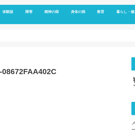
体験談
障害
精神の病
身体の病
教育
暮らし・健
メッセージ
視覚障害
聴覚障害
発達障害
知的障害
障害年金
障害者雇用
うつ病
双極性障害
統合失調症
パニック障害
不安神経症
依存症
適応障害
アレルギー
頭痛
ダウン症
がん
リウマチ
更年期障害
内臓の病気
整形外科の病気
脳・心臓の病気
糖尿病
その他の身体の病
子育て
予防
女性特有の
睡眠
D-08672FAA402C
Tw