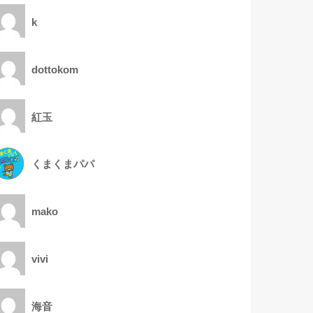
k
dottokom
紅玉
くまくまパパ
mako
vivi
海音