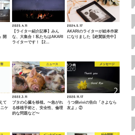
2025.4.11
2024.5.17
【ライター紹介記事】みん
AKARIのライターが絵本作家
E』開
な、大集合！私たちはAKARI
になりました【絶賛販売中】
ライターです！【2…
障害
ニュース
メッセージ
2022.3.11
2020.11.17
見えて
ブタの心臓を移植。〜急がれ
うつ病viviの告白「さよなら
ュニケ
る移植手術と、安全性、倫理
友よ」②
的な問題など〜
ース
インタビュー
社会問題