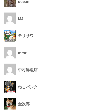
ocean
MJ
モリサワ
mrsr
中村鮮魚店
ねこパンク
金次郎