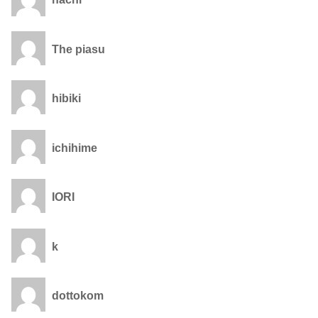
The piasu
hibiki
ichihime
IORI
k
dottokom