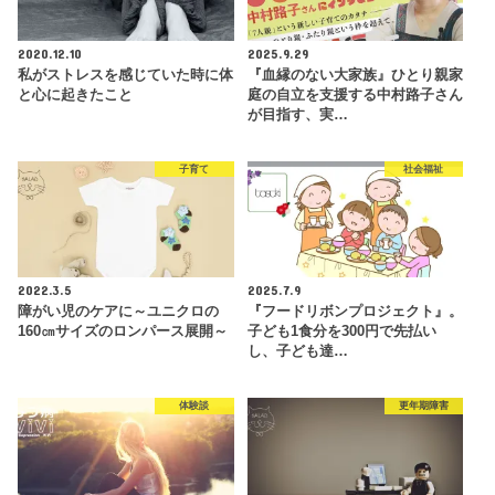
2020.12.10
2025.9.29
私がストレスを感じていた時に体
『血縁のない大家族』ひとり親家
と心に起きたこと
庭の自立を支援する中村路子さん
が目指す、実…
子育て
社会福祉
2022.3.5
2025.7.9
障がい児のケアに～ユニクロの
『フードリボンプロジェクト』。
160㎝サイズのロンパース展開～
子ども1食分を300円で先払い
し、子ども達…
体験談
更年期障害