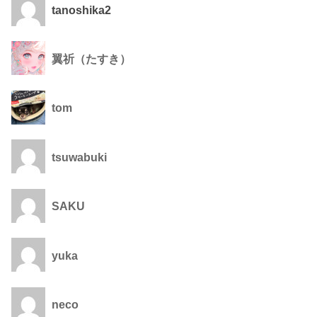
tanoshika2
翼祈（たすき）
tom
tsuwabuki
SAKU
yuka
neco