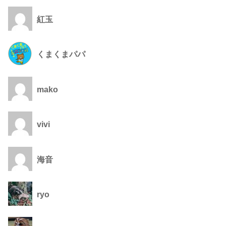
紅玉
くまくまパパ
mako
vivi
海音
ryo