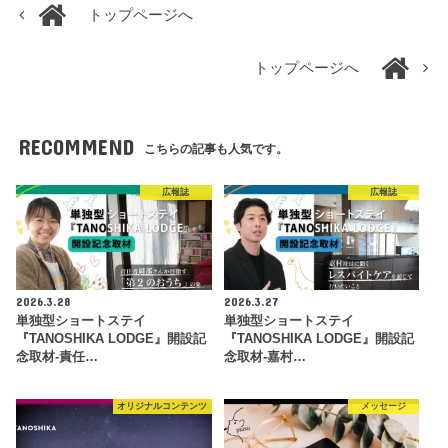
トップページへ
トップページへ
RECOMMEND
こちらの記事も人気です。
広報誌
広報誌
2026.3.28
2026.3.27
単独型ショートステイ
単独型ショートステイ
『TANOSHIKA LODGE』開設記
『TANOSHIKA LODGE』開設記
念取材-責任…
念取材-嘉村…
オリジナルコンテンツ
メッセージ