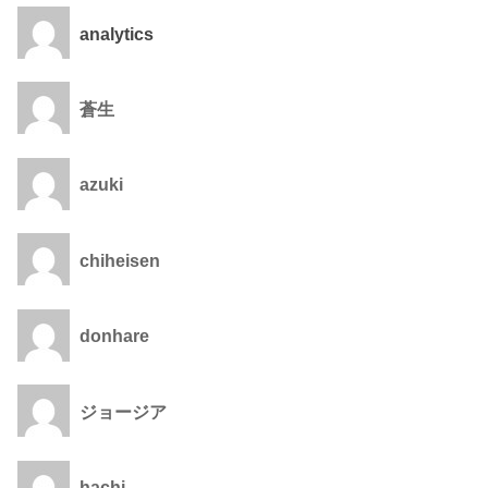
analytics
蒼生
azuki
chiheisen
donhare
ジョージア
hachi