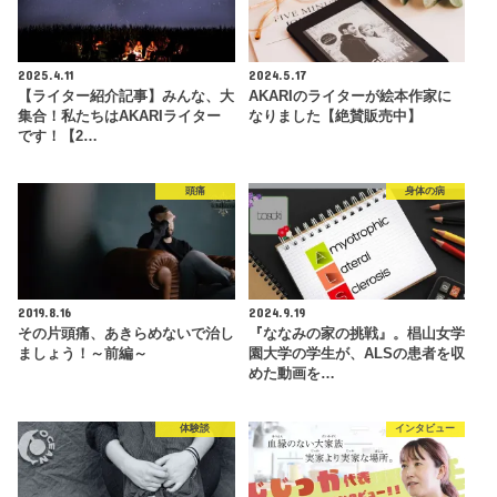
2025.4.11
2024.5.17
【ライター紹介記事】みんな、大
AKARIのライターが絵本作家に
集合！私たちはAKARIライター
なりました【絶賛販売中】
です！【2…
頭痛
身体の病
2019.8.16
2024.9.19
その片頭痛、あきらめないで治し
『ななみの家の挑戦』。椙山女学
ましょう！～前編～
園大学の学生が、ALSの患者を収
めた動画を…
体験談
インタビュー