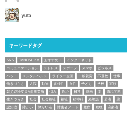
yuta
キーワードタグ
SNS
TANOSHIKA
おすすめ！
インターネット
コミュニケーション
ストレス
スポーツ
スマホ
ビジネス
ペット
メンタルヘルス
ライター企画
一般就労
不登校
仕事
働きづらさ
入院
動物
多様性
女性
子ども
学校
家族
就労継続支援A型事業所
悩み
政治
日常
映画
本
環境問題
生きづらさ
社会
社会福祉
福祉
精神科
経験談
若者
薬
認知症
障がい
障がい者
障害者アート
難病
難聴
高齢者