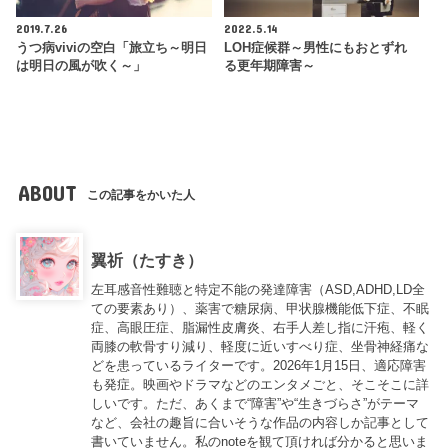
2019.7.26
2022.5.14
うつ病viviの空白「旅立ち～明日
LOH症候群～男性にもおとずれ
は明日の風が吹く～」
る更年期障害～
ABOUT
この記事をかいた人
翼祈（たすき）
左耳感音性難聴と特定不能の発達障害（ASD,ADHD,LD全
ての要素あり）、薬害で糖尿病、甲状腺機能低下症、不眠
症、高眼圧症、脂漏性皮膚炎、右手人差し指に汗疱、軽く
両膝の軟骨すり減り、軽度に近いすべり症、坐骨神経痛な
どを患っているライターです。2026年1月15日、適応障害
も発症。映画やドラマなどのエンタメごと、そこそこに詳
しいです。ただ、あくまで“障害”や“生きづらさ”がテーマ
など、会社の趣旨に合いそうな作品の内容しか記事として
書いていません。私のnoteを観て頂ければ分かると思いま