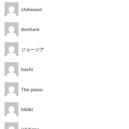
chiheisen
donhare
ジョージア
hachi
The piasu
hibiki