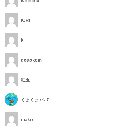
ichihime
IORI
k
dottokom
紅玉
くまくまパパ
mako