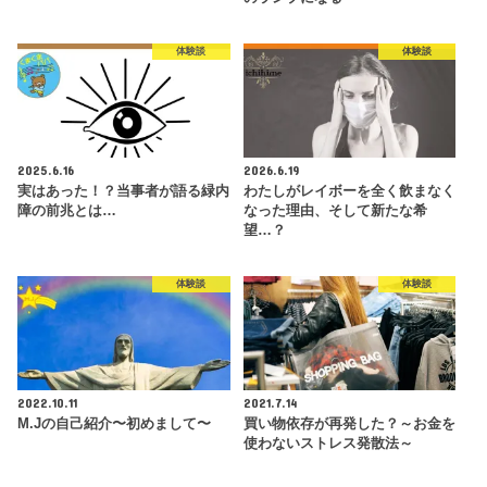
体験談
体験談
2025.6.16
2026.6.19
実はあった！？当事者が語る緑内
わたしがレイボーを全く飲まなく
障の前兆とは…
なった理由、そして新たな希
望…？
体験談
体験談
2022.10.11
2021.7.14
M.Jの自己紹介〜初めまして〜
買い物依存が再発した？～お金を
使わないストレス発散法～