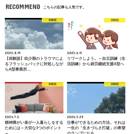
RECOMMEND
こちらの記事も人気です。
体験談
体験談
2025.8.19
2023.6.11
【体験談】幼少期のトラウマによ
リワークしよう。～自立訓練（生
るフラッシュバックに対処しなが
活訓練）から就労継続支援A型へ
らA型事業所…
体験談
体験談
2024.7.5
2026.3.29
精神障がい者が一人暮らしをする
仕事ができるための方法。それは
ためには～大切な3つのポイント
一生の「生きづらさ打破」の希望
～
のランプになる