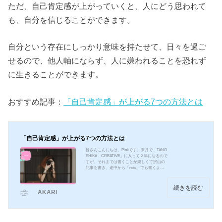
ただ、自己肯定感が上がっていくと、人にどう思われて
も、自分を信じることができます。
自分という存在にしっかり意味を持たせて、日々を過ご
せるので、他人軸にならず、人に嫌われることを恐れず
に生きることができます。
おすすめ記事：
「自己肯定感」が上がる7つの方法とは
「自己肯定感」が上がる7つの方法とは
皆さんこんにちは。Pinkです。来月で「TANO
SHIKA CREATIVE」に入って２年になるので
すが、それまでは書くことが楽しくて沢山の
記事を書き、途中から「note」でも書くよう
になり、とても充実していました。しかし、
最近記事を書くことが上手くいかないことが
多く、「note」もですが、自分が書きたいこ
続きを読む
AKARI
とと、読んで頂いている人が求めているもの
の間に、ずれを感じています。それで悩ん
で、これからどうしていけばいいのだろうと
考えました。そんな時に、以前会社で働いて
いた時のことを思い出してみると、３年目に
入る頃が一番大変だっ...