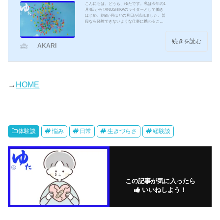
こんにちは、どうも、ゆたです。私は今年の1
月4日からTANOSHIKAのライターとして働き
はじめ、約8か月ほどの月日が流れました。普
段なら経験できないような仕事に携わること
ができ、楽しい日々を送りつつ、目標に向か
って、精進しております！そんなゆたです
が、なんとAKARIの記事掲載本数がもうすぐ
続きを読む
AKARI
で１００作を迎えようとしています！今回は
記念して今まで上げた記事の中でも、人気が
あった記事や個人的にお気に入りの記事を選
抜して、まとめてみようかなと思います！選
抜するにあたって、思い入れがある記事もた
くさんあって、なかな...
→
HOME
体験談
悩み
日常
生きづらさ
経験談
この記事が気に入ったら
いいねしよう！