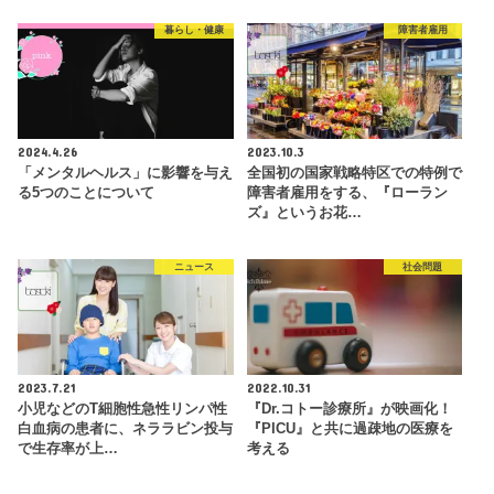
暮らし・健康
障害者雇用
2024.4.26
2023.10.3
「メンタルヘルス」に影響を与え
全国初の国家戦略特区での特例で
る5つのことについて
障害者雇用をする、『ローラン
ズ』というお花…
ニュース
社会問題
2023.7.21
2022.10.31
小児などのT細胞性急性リンパ性
『Dr.コトー診療所』が映画化！
白血病の患者に、ネララビン投与
『PICU』と共に過疎地の医療を
で生存率が上…
考える