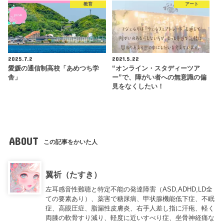
教育
アート
2025.7.2
2021.5.22
愛媛の通信制高校「あめつち学
“オンライン・スタディーツア
舎」
ー”で、障がい者への無意識の偏
見をなくしたい！
ABOUT
この記事をかいた人
翼祈（たすき）
左耳感音性難聴と特定不能の発達障害（ASD,ADHD,LD全
ての要素あり）、薬害で糖尿病、甲状腺機能低下症、不眠
症、高眼圧症、脂漏性皮膚炎、右手人差し指に汗疱、軽く
両膝の軟骨すり減り、軽度に近いすべり症、坐骨神経痛な