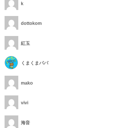
k
dottokom
紅玉
くまくまパパ
mako
vivi
海音