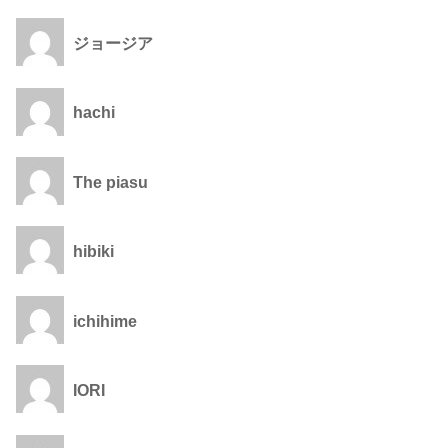
ジョージア
hachi
The piasu
hibiki
ichihime
IORI