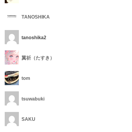
TANOSHIKA
tanoshika2
翼祈（たすき）
tom
tsuwabuki
SAKU