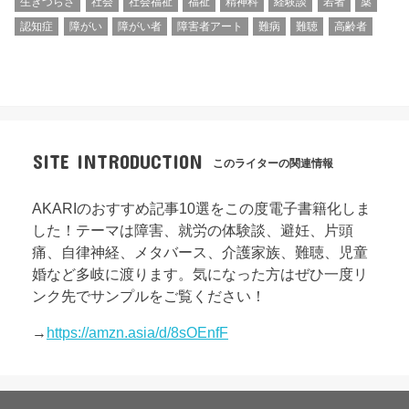
生きづらさ
社会
社会福祉
福祉
精神科
経験談
若者
薬
認知症
障がい
障がい者
障害者アート
難病
難聴
高齢者
SITE INTRODUCTION
このライターの関連情報
AKARIのおすすめ記事10選をこの度電子書籍化しま
した！テーマは障害、就労の体験談、避妊、片頭
痛、自律神経、メタバース、介護家族、難聴、児童
婚など多岐に渡ります。気になった方はぜひ一度リ
ンク先でサンプルをご覧ください！
→
https://amzn.asia/d/8sOEnfF