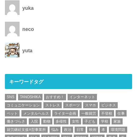
yuka
neco
yuta
キーワードタグ
SNS
TANOSHIKA
おすすめ！
インターネット
コミュニケーション
ストレス
スポーツ
スマホ
ビジネス
ペット
メンタルヘルス
ライター企画
一般就労
不登校
仕事
働きづらさ
入院
動物
多様性
女性
子ども
学校
家族
就労継続支援A型事業所
悩み
政治
日常
映画
本
環境問題