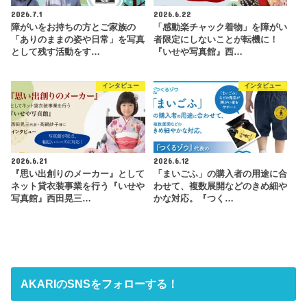
2026.7.1
2026.6.22
障がいをお持ちの方とご家族の
「感動楽チャック着物」を障がい
「ありのままの姿や日常」を写真
者限定にしないことが転機に！
として残す活動をす…
『いせや写真館』西…
インタビュー
インタビュー
2026.6.21
2026.6.12
『思い出創りのメーカー』として
「まいごふ」の購入者の用途に合
ネット貸衣装事業を行う『いせや
わせて、複数展開などのきめ細や
写真館』西田晃三…
かな対応。『つく…
AKARIのSNSをフォローする！