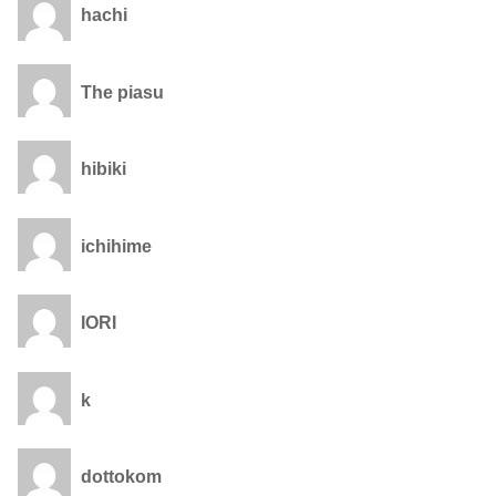
hachi
The piasu
hibiki
ichihime
IORI
k
dottokom