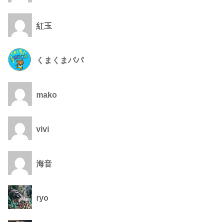
紅玉
くまくまパパ
mako
vivi
海音
ryo