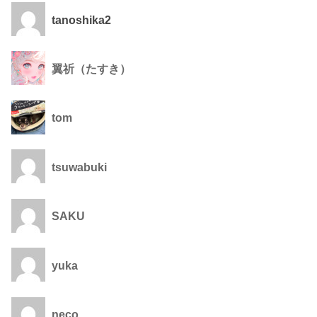
tanoshika2
翼祈（たすき）
tom
tsuwabuki
SAKU
yuka
neco