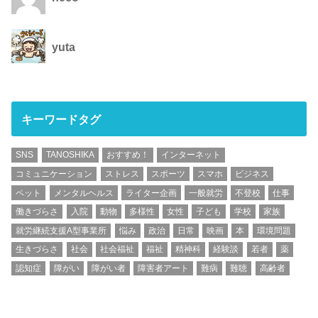
yuta
キーワードタグ
SNS
TANOSHIKA
おすすめ！
インターネット
コミュニケーション
ストレス
スポーツ
スマホ
ビジネス
ペット
メンタルヘルス
ライター企画
一般就労
不登校
仕事
働きづらさ
入院
動物
多様性
女性
子ども
学校
家族
就労継続支援A型事業所
悩み
政治
日常
映画
本
環境問題
生きづらさ
社会
社会福祉
福祉
精神科
経験談
若者
薬
認知症
障がい
障がい者
障害者アート
難病
難聴
高齢者