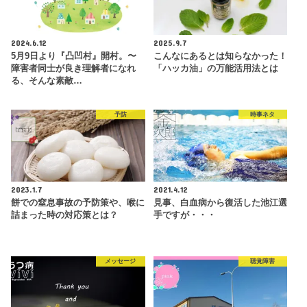
2024.6.12
2025.9.7
5月9日より『凸凹村』開村。〜
こんなにあるとは知らなかった！
障害者同士が良き理解者になれ
「ハッカ油」の万能活用法とは
る、そんな素敵…
予防
時事ネタ
2023.1.7
2021.4.12
餅での窒息事故の予防策や、喉に
見事、白血病から復活した池江選
詰まった時の対応策とは？
手ですが・・・
メッセージ
聴覚障害