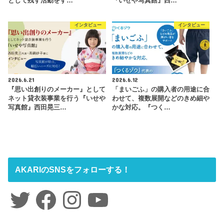
として残す活動をす…
『いせや写真館』西…
インタビュー
インタビュー
2026.6.21
2026.6.12
『思い出創りのメーカー』として
「まいごふ」の購入者の用途に合
ネット貸衣装事業を行う『いせや
わせて、複数展開などのきめ細や
写真館』西田晃三…
かな対応。『つく…
AKARIのSNSをフォローする！
Twitter
Facebook
Instagram
YouTube