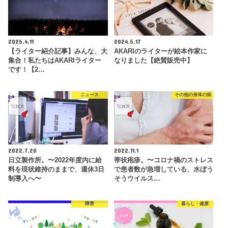
2025.4.11
2024.5.17
【ライター紹介記事】みんな、大
AKARIのライターが絵本作家に
集合！私たちはAKARIライター
なりました【絶賛販売中】
です！【2…
ニュース
その他の身体の病
2022.7.20
2022.11.1
日立製作所。〜2022年度内に給
帯状疱疹。〜コロナ禍のストレス
料を現状維持のままで、週休3日
で患者数が急増している、水ぼう
制導入へ〜
そうウイルス…
障害
暮らし・健康