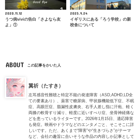
2020.11.12
2025.9.24
うつ病viviの告白「さよなら友
イギリスにある「ろう学校」の新
よ」①
校舎について
ABOUT
この記事をかいた人
翼祈（たすき）
左耳感音性難聴と特定不能の発達障害（ASD,ADHD,LD全
ての要素あり）、薬害で糖尿病、甲状腺機能低下症、不眠
症、高眼圧症、脂漏性皮膚炎、右手人差し指に汗疱、軽く
両膝の軟骨すり減り、軽度に近いすべり症、坐骨神経痛な
どを患っているライターです。2026年1月15日、適応障害
も発症。映画やドラマなどのエンタメごと、そこそこに詳
しいです。ただ、あくまで“障害”や“生きづらさ”がテーマ
など、会社の趣旨に合いそうな作品の内容しか記事として