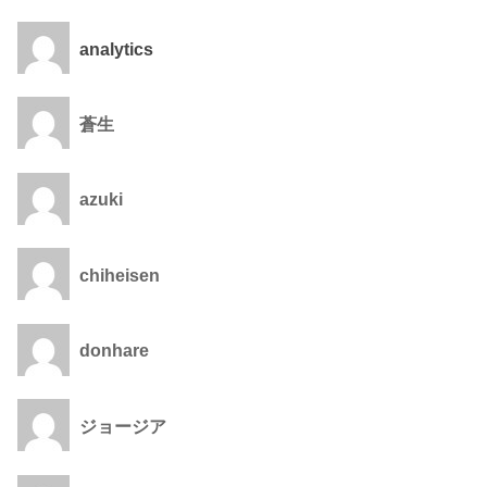
analytics
蒼生
azuki
chiheisen
donhare
ジョージア