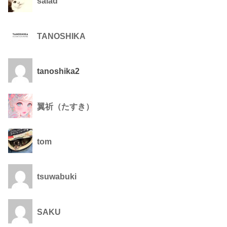
salad
TANOSHIKA
tanoshika2
翼祈（たすき）
tom
tsuwabuki
SAKU