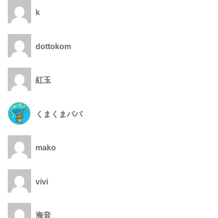
k
dottokom
紅玉
くまくまパパ
mako
vivi
海音