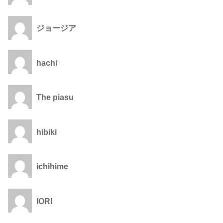
ジョージア
hachi
The piasu
hibiki
ichihime
IORI