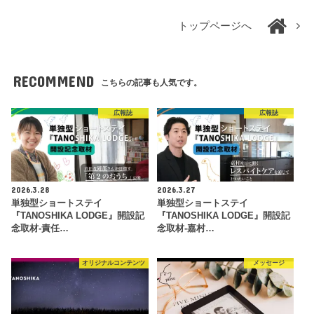
トップページへ
RECOMMEND
こちらの記事も人気です。
広報誌
広報誌
2026.3.28
2026.3.27
単独型ショートステイ
単独型ショートステイ
『TANOSHIKA LODGE』開設記
『TANOSHIKA LODGE』開設記
念取材-責任…
念取材-嘉村…
オリジナルコンテンツ
メッセージ