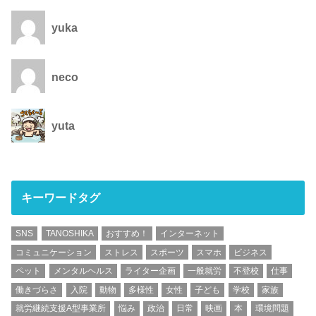
yuka
neco
yuta
キーワードタグ
SNS
TANOSHIKA
おすすめ！
インターネット
コミュニケーション
ストレス
スポーツ
スマホ
ビジネス
ペット
メンタルヘルス
ライター企画
一般就労
不登校
仕事
働きづらさ
入院
動物
多様性
女性
子ども
学校
家族
就労継続支援A型事業所
悩み
政治
日常
映画
本
環境問題