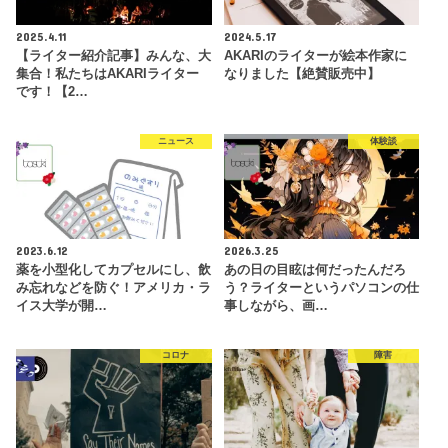
2025.4.11
2024.5.17
【ライター紹介記事】みんな、大
AKARIのライターが絵本作家に
集合！私たちはAKARIライター
なりました【絶賛販売中】
です！【2…
ニュース
体験談
2023.6.12
2026.3.25
薬を小型化してカプセルにし、飲
あの日の目眩は何だったんだろ
み忘れなどを防ぐ！アメリカ・ラ
う？ライターというパソコンの仕
イス大学が開…
事しながら、画…
コロナ
障害