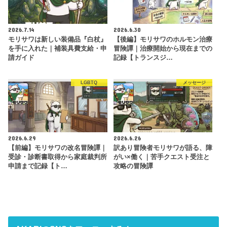
2026.7.14
2026.6.30
モリサワは新しい装備品『白杖』
【後編】モリサワのホルモン治療
を手に入れた｜補装具費支給・申
冒険譚｜治療開始から現在までの
請ガイド
記録【トランスジ…
LGBTQ
メッセージ
2026.6.29
2026.6.26
【前編】モリサワの改名冒険譚｜
訳あり冒険者モリサワが語る、障
受診・診断書取得から家庭裁判所
がい×働く｜苦手クエスト受注と
申請まで記録【ト…
攻略の冒険譚