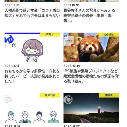
2020.6.16
2021.10.12
人種差別で落とす命「コロナ感染
葛谷舞子さんの写真からみえる、
拡大」それでもデモは止まらない
障害児親子の過去・現在・未
来…。
子育て
社会福祉
2024.8.18
2022.12.14
おもちゃから学ぶ多様性、白杖を
iPS細胞や繁殖プロジェクトなど
持ったバービー人形が発売されま
絶滅危惧種の動物たちの繁栄を守
した！
る取り組み。
身体の病
体験談
2022.11.18
2020.11.27