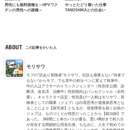
男性にも無料接種を～HPVワク
やっとたどり着いた仕事
チンの男性への接種～
TANOSHIKAとの出会い
ABOUT
この記事をかいた人
モリサワ
モブの"訳あり冒険者"モリサワ。伝説も偉業もない”何者で
もない”からモブ。でも背中の剣をペンに変えて執筆中。
中の人はアラサーのトランスジェンダー（性別非公開、診
断済、改名済、治療中）性的指向はパンセクシャル（全性
愛）。キャラクター設定：性別及び一人称はモリサワ。冒
険者としての職業（ジョブ）は白黒思考が過激派思考とな
ることにより【探究者】となるが、視覚障害を抱く以前の
ジョブは、ものづくりが得意だったことから【鍛治師】で
あった。 3時間に１本のバスが通る、悪い噂好きで村八分
が存在する閉鎖的な田舎出身。ちなみに、人生で初めての