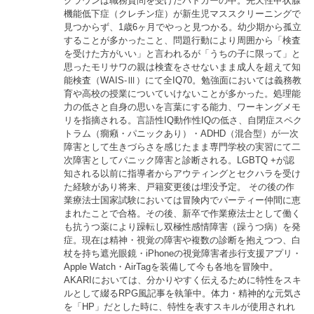
クラウンは職務質問を受けたパトカーの中。先天性甲状腺
機能低下症（クレチン症）が新生児マススクリーニングで
見つからず、1歳6ヶ月でやっと見つかる。幼少期から孤立
することが多かったこと、問題行動により周囲から「検査
を受けた方がいい」と言われるが「うちの子に限って」と
思ったモリサワの親は検査をさせないまま成人を超えて知
能検査（WAIS-Ⅲ）にて全IQ70。勉強面においては義務教
育や高校の授業についていけないことが多かった。処理能
力の低さと自身の思いを言葉にする能力、ワーキングメモ
リを指摘される。言語性IQ動作性IQの低さ、自閉症スペク
トラム（癇癪・パニックあり）・ADHD（混合型）が一次
障害として生きづらさを感じたまま専門学校の実習にて二
次障害としてパニック障害と診断される。LGBTQ +が認
知される以前に指導者からアウティングとセクハラを受け
た経験があり将来、戸籍変更後は埋没予定。 その後の作
業療法士国家試験においては冒険内でパーティー仲間に恵
まれたことで合格。その後、新卒で作業療法士として働く
も抗うつ薬により躁転し双極性感情障害（躁うつ病）を発
症。現在は精神・視覚の障害や複数の診断を抱えつつ、白
杖を持ち遮光眼鏡・iPhoneの視覚障害者歩行支援アプリ・
Apple Watch・AirTagを装備して今も各地を冒険中。
AKARIにおいては、分かりやすく伝えるために特性をスキ
ルとして綴るRPG風記事を執筆中。体力・精神的な元気さ
を「HP」だとした時に、特性を表すスキルが使用されれ