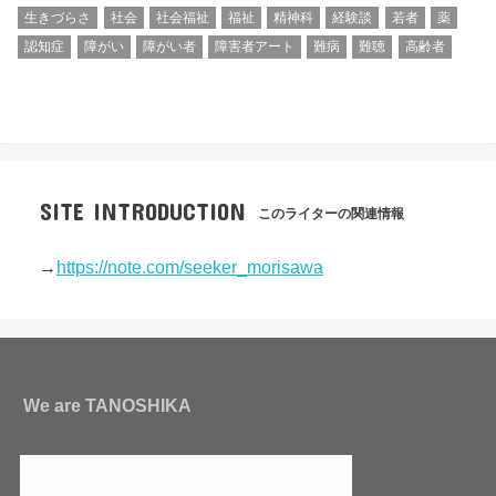
生きづらさ
社会
社会福祉
福祉
精神科
経験談
若者
薬
認知症
障がい
障がい者
障害者アート
難病
難聴
高齢者
SITE INTRODUCTION
このライターの関連情報
→
https://note.com/seeker_morisawa
We are TANOSHIKA