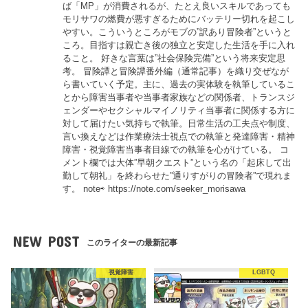
ば「MP」が消費されるが、たとえ良いスキルであっても
モリサワの燃費が悪すぎるためにバッテリー切れを起こし
やすい。こういうところがモブの”訳あり冒険者”というと
ころ。目指すは親亡き後の独立と安定した生活を手に入れ
ること。 好きな言葉は”社会保険完備”という将来安定思
考。 冒険譚と冒険譚番外編（通常記事）を織り交ぜなが
ら書いていく予定。主に、過去の実体験を執筆しているこ
とから障害当事者や当事者家族などの関係者、トランスジ
ェンダーやセクシャルマイノリティ当事者に関係する方に
対して届けたい気持ちで執筆。日常生活の工夫点や制度、
言い換えなどは作業療法士視点での執筆と発達障害・精神
障害・視覚障害当事者目線での執筆を心がけている。 コ
メント欄では大体”早朝クエスト”という名の「起床して出
勤して朝礼」を終わらせた”通りすがりの冒険者”で現れま
す。 note⇨ https://note.com/seeker_morisawa
NEW POST
このライターの最新記事
視覚障害
LGBTQ