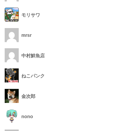
モリサワ
mrsr
中村鮮魚店
ねこパンク
金次郎
nono