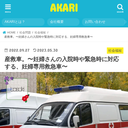
AKARI
menu
search
AKARIとは？
会社概要
お問い合わせ
HOME
社会問題
社会福祉
産救車。〜妊婦さんの入院時や緊急時に対応する、妊婦専用救急車〜
2022.09.27
2023.05.30
社会福祉
産救車。〜妊婦さんの入院時や緊急時に対応
する、妊婦専用救急車〜