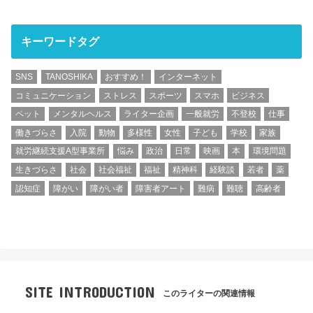
キーワードタグ
SNS
TANOSHIKA
おすすめ！
インターネット
コミュニケーション
ストレス
スポーツ
スマホ
ビジネス
ペット
メンタルヘルス
ライター企画
一般就労
不登校
仕事
働きづらさ
入院
動物
多様性
女性
子ども
学校
家族
就労継続支援A型事業所
悩み
政治
日常
映画
本
環境問題
生きづらさ
社会
社会福祉
福祉
精神科
経験談
若者
薬
認知症
障がい
障がい者
障害者アート
難病
難聴
高齢者
SITE INTRODUCTION
このライターの関連情報