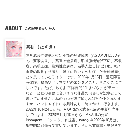
ABOUT
この記事をかいた人
翼祈（たすき）
左耳感音性難聴と特定不能の発達障害（ASD,ADHD,LD全
ての要素あり）、薬害で糖尿病、甲状腺機能低下症、不眠
症、高眼圧症、脂漏性皮膚炎、右手人差し指に汗疱、軽く
両膝の軟骨すり減り、軽度に近いすべり症、坐骨神経痛な
どを患っているライターです。2026年1月15日、適応障害
も発症。映画やドラマなどのエンタメごと、そこそこに詳
しいです。ただ、あくまで“障害”や“生きづらさ”がテーマ
など、会社の趣旨に合いそうな作品の内容しか記事として
書いていません。私のnoteを観て頂ければ分かると思いま
すが、ハンドメイドにも興味あり、時々作りに行きます。
2022年10月24日から、AKARIの公式Twitterの更新担当を
しています。2023年10月10日から、AKARIの公式
Instagram（インスタ）も担当。noteを今2023年10月は、
集中的に頑張って書いています。昔から文章書く事好きで