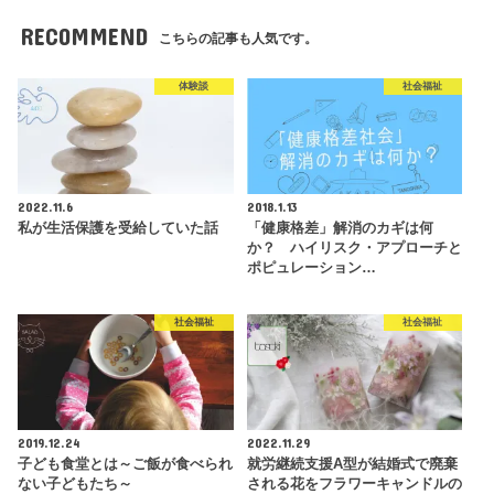
RECOMMEND
こちらの記事も人気です。
体験談
社会福祉
2022.11.6
2018.1.13
私が生活保護を受給していた話
「健康格差」解消のカギは何
か？ ハイリスク・アプローチと
ポピュレーション…
社会福祉
社会福祉
2019.12.24
2022.11.29
子ども食堂とは～ご飯が食べられ
就労継続支援A型が結婚式で廃棄
ない子どもたち～
される花をフラワーキャンドルの