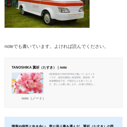
noteでも書いています。よければ読んでください。
TANOSHIKA 翼祈（たすき）｜note
A型事業所のTANOSHIKAで働いているライタ
ーです。感音性難聴と発達障害、糖尿病、甲
状腺機能低下症、不眠症などを患っていま
す。宜しくお願い致します。(仕事に関係ない
ですが、エンタメとハンドメイドを愛してま
す) ＃TANOSHIKA #A型事業所 ＃Webライタ
ー
note（ノート）
障害や病気と向き合い、寄り添う事を選んだ、翼祈（たすき）の既