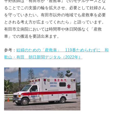
平野医師は「有田市が『産救車』でのモデルケースとな
ることでこの支援の輪を拡大させ、必要として妊婦さん
を守っていきたい。有田市以外の地域でも産救車を必要
とされる考え方が広まってくれたら」と語っています。
有田市立病院においては時間帯や休日関係なく「産救
車」での搬送を要請出来ます。
参考：
妊婦のための「産救車」 119番ためらわずに 和
歌山・有田 朝日新聞デジタル（2022年）