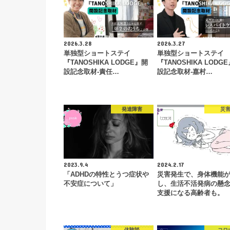
2026.3.28
2026.3.27
単独型ショートステイ
単独型ショートステイ
『TANOSHIKA LODGE』開
『TANOSHIKA LODG
設記念取材-責任…
設記念取材-嘉村…
発達障害
災
2023.9.4
2024.2.17
「ADHDの特性とうつ症状や
災害発生で、身体機能
不安症について」
し、生活不活発病の懸
支援になる高齢者も。
体験談
コロ