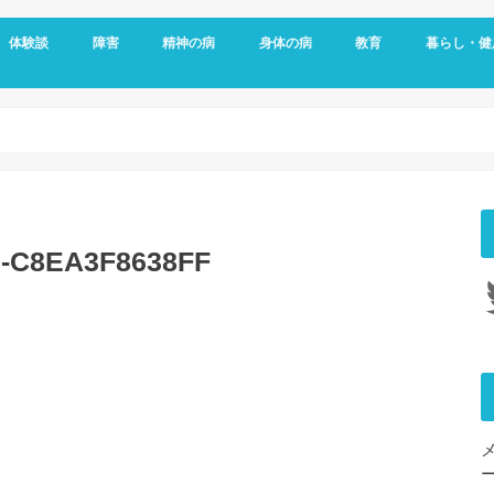
体験談
障害
精神の病
身体の病
教育
暮らし・健
メッセージ
視覚障害
聴覚障害
発達障害
知的障害
障害年金
障害者雇用
うつ病
双極性障害
統合失調症
パニック障害
不安神経症
依存症
適応障害
アレルギー
頭痛
ダウン症
がん
リウマチ
更年期障害
内臓の病気
整形外科の病気
脳・心臓の病気
糖尿病
その他の身体の病
子育て
予防
女性特有の
睡眠
9-C8EA3F8638FF
Tw