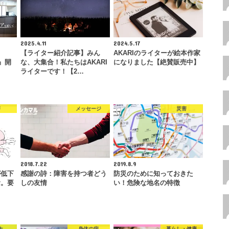
2025.4.11
2024.5.17
【ライター紹介記事】みん
AKARIのライターが絵本作家
E』開
な、大集合！私たちはAKARI
になりました【絶賛販売中】
ライターです！【2…
害
メッセージ
災害
2018.7.22
2019.8.9
が低下
感謝の詩：障害を持つ者どう
防災のために知っておきた
念。要
しの友情
い！危険な地名の特徴
ナ
身体の病
暮らし・健康