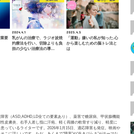
2024.4.1
2025.4.5
営業要
乳がんの治療で、ラジオ波焼
「運動」嫌いの私が知った₋心
灼療法を行い、切除よりも負
から楽しむための脳トレ法と
担の少ない治療法の導…
は
害（ASD,ADHD,LD全ての要素あり）、薬害で糖尿病、甲状腺機能
漏性皮膚炎、右手人差し指に汗疱、軽く両膝の軟骨すり減り、軽度に
患っているライターです。2026年1月15日、適応障害も発症。映画や
そこに詳しいです。ただ、あくまで“障害”や“生きづらさ”がテーマな