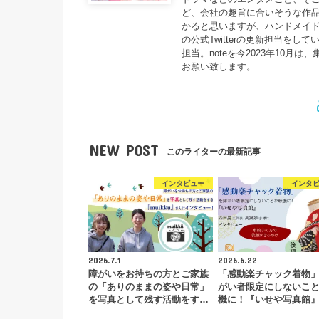
ど、会社の趣旨に合いそうな作品
かると思いますが、ハンドメイドに
の公式Twitterの更新担当をしてい
担当。noteを今2023年10
お願い致します。
NEW POST
このライターの最新記事
インタビュー
インタ
2026.7.1
2026.6.22
障がいをお持ちの方とご家族
「感動楽チャック着物
の「ありのままの姿や日常」
がい者限定にしないこ
を写真として残す活動をす…
機に！『いせや写真館