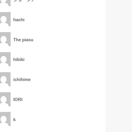
hachi
The piasu
hibiki
ichihime
IORI
k