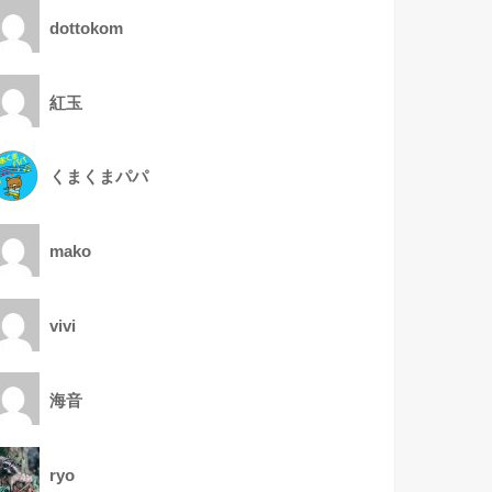
dottokom
紅玉
くまくまパパ
mako
vivi
海音
ryo