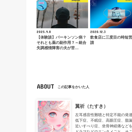
2025.9.8
2020.12.3
【体験談】パーキンソン病？
飲食店に三度目の時短
それとも薬の副作用？～統合
請
失調感情障害の夫が苦…
ABOUT
この記事をかいた人
翼祈（たすき）
左耳感音性難聴と特定不能の発達障
低下症、不眠症、高眼圧症、脂
近いすべり症、坐骨神経痛などを
ドラマなどのエンタメごと、そこ