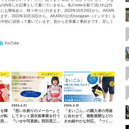
の内容しか記事として書いていません。私のnoteを観て頂ければ分
も興味あり、時々作りに行きます。2022年10月24日から、AKARI
ます。2023年10月10日から、AKARIの公式Instagram（インスタ）も
月は、集中的に頑張って書いています。昔から文章書く事好きです、宜しく
YouTube
ビュー
インタビュー
インタビュー
2026.6.21
2026.6.12
」を障
『思い出創りのメーカー』と
「まいごふ」の購入者の用途
とが転
してネット貸衣装事業を行う
に合わせて、複数展開などの
』西…
『いせや写真館』西田晃三…
きめ細やかな対応。『つく…