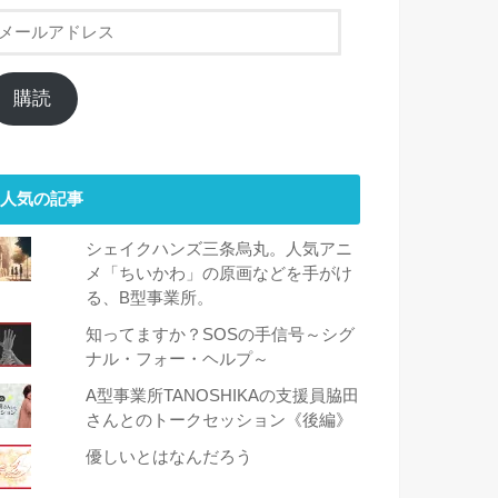
メ
ー
ル
ア
購読
ド
レ
ス
人気の記事
シェイクハンズ三条烏丸。人気アニ
メ「ちいかわ」の原画などを手がけ
る、B型事業所。
知ってますか？SOSの手信号～シグ
ナル・フォー・ヘルプ～
A型事業所TANOSHIKAの支援員脇田
さんとのトークセッション《後編》
優しいとはなんだろう