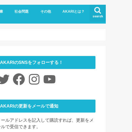
康
社会問題
その他
AKARIとは？
search
悩み
社会福祉
LGBTQ
コロナ
ジェンダー
ニュース
介護
時事ネタ
災害
社会学
アート
ファッション
夢
心理学
書評
お問い合わせ
サイトマップ
会社概要
AKARIのSNSをフォローする！
itter
Facebook
Instagram
YouTube
AKARIの更新をメールで通知
メールアドレスを記入して購読すれば、更新をメ
ールで受信できます。