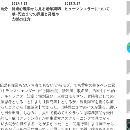
2024.9.23
2023.3.27
た自分
発達心理学から見る老年期65
ヒューマンエラーについて
歳~死ぬまでの課題と発達や
支援の仕方
。伝説も偉業もない”何者でもない”からモブ。でも背中の剣をペンに変
のトランスジェンダー（性別非公開、診断済、改名済、治療中）性的
）。キャラクター設定：性別及び一人称はモリサワ。冒険者としての
激派思考となることにより【探究者】となるが、視覚障害を抱く以前
ったことから【鍛治師】であった。 3時間に１本のバスが通る、悪い
的な田舎出身。ちなみに、人生で初めてのクラウンは職務質問を受け
機能低下症（クレチン症）が新生児マススクリーニングで見つから
。幼少期から孤立することが多かったこと、問題行動により周囲から
われるが「うちの子に限って」と思ったモリサワの親は検査をさせな