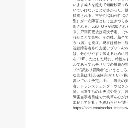
いまま成人を超えて知能検査（WA
いていけないことが多かった。
指摘される。言語性IQ動作性I
型）が一次障害として生きづら
断される。LGBTQ +が認知
来、戸籍変更後は埋没予定。 そ
れたことで合格。その後、新卒
うつ病）を発症。現在は精神・視
視覚障害者歩行支援アプリ・Apple
は、分かりやすく伝えるために特
を「HP」だとした時に、特性を
ルであってもモリサワの燃費が
ブの”訳あり冒険者”というとこ
な言葉は”社会保険完備”という
書いていく予定。主に、過去の
者、トランスジェンダーやセク
筆。日常生活の工夫点や制度、
障害当事者目線での執筆を心がけ
出勤して朝礼」を終わらせた”通りす
https://note.com/seeker_morisa