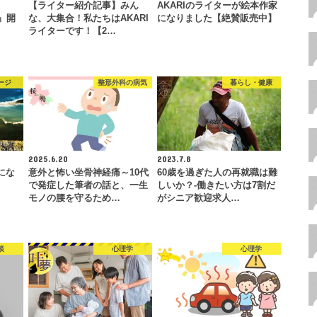
【ライター紹介記事】みん
AKARIのライターが絵本作家
E』開
な、大集合！私たちはAKARI
になりました【絶賛販売中】
ライターです！【2…
ージ
整形外科の病気
暮らし・健康
2025.6.20
2023.7.8
にな
意外と怖い坐骨神経痛～10代
60歳を過ぎた人の再就職は難
で発症した筆者の話と、一生
しいか？-働きたい方は7割だ
モノの腰を守るため…
がシニア歓迎求人…
談
心理学
心理学