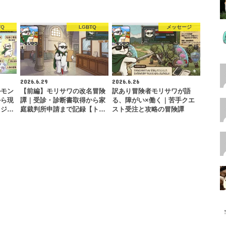
TQ
LGBTQ
メッセージ
2026.6.29
2026.6.26
ルモン
【前編】モリサワの改名冒険
訳あり冒険者モリサワが語
から現
譚｜受診・診断書取得から家
る、障がい×働く｜苦手クエ
スジ…
庭裁判所申請まで記録【ト…
スト受注と攻略の冒険譚