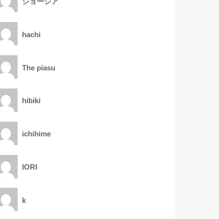
ジョージア
hachi
The piasu
hibiki
ichihime
IORI
k