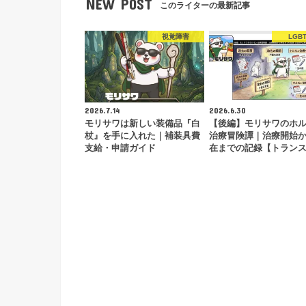
NEW POST
このライターの最新記事
視覚障害
LGB
2026.7.14
2026.6.30
モリサワは新しい装備品『白
【後編】モリサワのホ
杖』を手に入れた｜補装具費
治療冒険譚｜治療開始
支給・申請ガイド
在までの記録【トラン