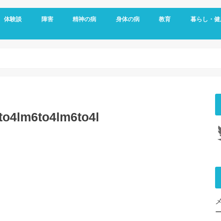
体験談
障害
精神の病
身体の病
教育
暮らし・健
メッセージ
視覚障害
聴覚障害
発達障害
知的障害
障害年金
障害者雇用
うつ病
双極性障害
統合失調症
パニック障害
不安神経症
依存症
適応障害
アレルギー
頭痛
ダウン症
がん
リウマチ
更年期障害
内臓の病気
整形外科の病気
脳・心臓の病気
糖尿病
その他の身体の病
子育て
予防
女性特有の
睡眠
o4lm6to4lm6to4l
Tw