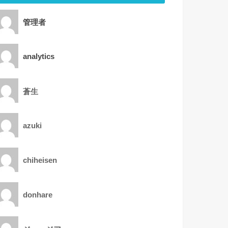
管理者
analytics
蒼生
azuki
chiheisen
donhare