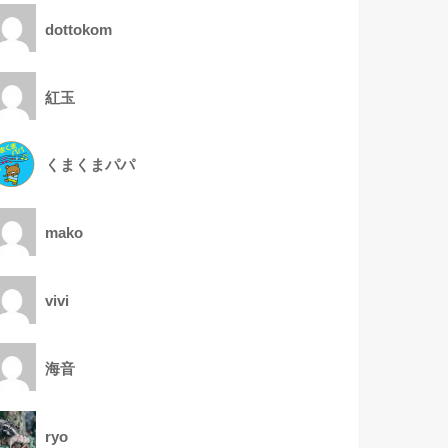
dottokom
紅玉
くまくまパパ
mako
vivi
海音
ryo