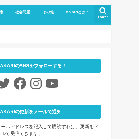
康
社会問題
その他
AKARIとは？
search
悩み
社会福祉
LGBTQ
コロナ
ジェンダー
ニュース
介護
時事ネタ
災害
社会学
アート
ファッション
夢
心理学
書評
お問い合わせ
サイトマップ
会社概要
AKARIのSNSをフォローする！
itter
Facebook
Instagram
YouTube
AKARIの更新をメールで通知
メールアドレスを記入して購読すれば、更新をメ
ールで受信できます。