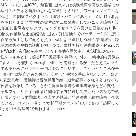
IS-Ⅲ）にて全IQ70。勉強面においては義務教育や高校の授業につ
処理能力の低さと自身の思いを言葉にする能力、ワーキングメモリを
Qの低さ、自閉症スペクトラム（癇癪・パニックあり）・ADHD（混合
さを感じたまま専門学校の実習にて二次障害としてパニック障害と診
される以前に指導者からアウティングとセクハラを受けた経験があり将
の後の作業療法士国家試験においては冒険内でパーティー仲間に恵ま
で作業療法士として働くも抗うつ薬により躁転し双極性感情障害（躁
覚の障害や複数の診断を抱えつつ、白杖を持ち遮光眼鏡・iPhoneの
 Watch・AirTagを装備して今も各地を冒険中。 AKARIにおいて
性をスキルとして綴るRPG風記事を執筆中。体力・精神的な元気さ
表すスキルが使用されれば「MP」が消費されるが、たとえ良いスキ
悪すぎるためにバッテリー切れを起こしやすい。こういうところがモ
ろ。目指すは親亡き後の独立と安定した生活を手に入れること。 好き
将来安定思考。 冒険譚と冒険譚番外編（通常記事）を織り交ぜながら
実体験を執筆していることから障害当事者や当事者家族などの関係
シャルマイノリティ当事者に関係する方に対して届けたい気持ちで執
言い換えなどは作業療法士視点での執筆と発達障害・精神障害・視覚
ている。 コメント欄では大体”早朝クエスト”という名の「起床して
がりの冒険者”で現れます。 note⇨
wa