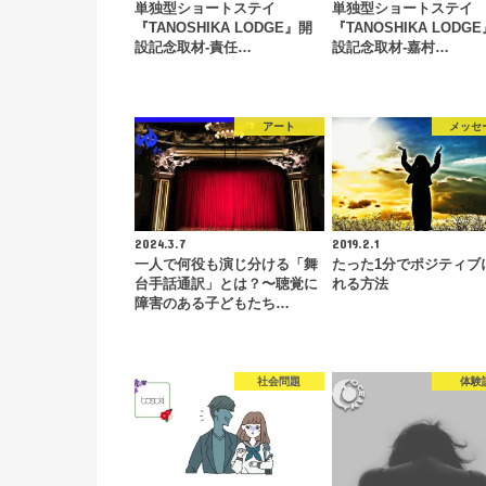
単独型ショートステイ
単独型ショートステイ
『TANOSHIKA LODGE』開
『TANOSHIKA LODG
設記念取材-責任…
設記念取材-嘉村…
アート
メッセ
2024.3.7
2019.2.1
一人で何役も演じ分ける「舞
たった1分でポジティブ
台手話通訳」とは？〜聴覚に
れる方法
障害のある子どもたち…
社会問題
体験