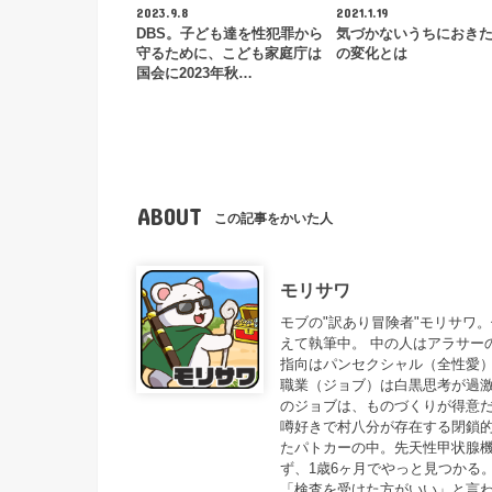
2023.9.8
2021.1.19
DBS。子ども達を性犯罪から
気づかないうちにおき
守るために、こども家庭庁は
の変化とは
国会に2023年秋…
ABOUT
この記事をかいた人
モリサワ
モブの"訳あり冒険者"モリサワ
えて執筆中。 中の人はアラサー
指向はパンセクシャル（全性愛
職業（ジョブ）は白黒思考が過
のジョブは、ものづくりが得意だ
噂好きで村八分が存在する閉鎖
たパトカーの中。先天性甲状腺
ず、1歳6ヶ月でやっと見つかる
「検査を受けた方がいい」と言