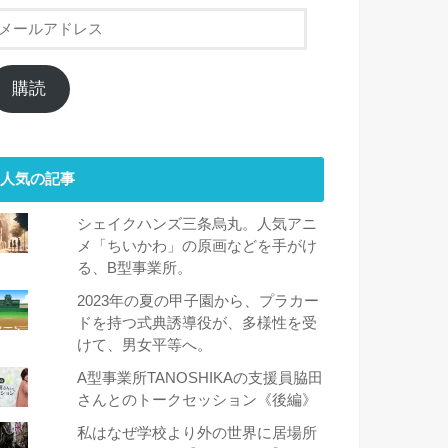
メ
ー
ル
ア
購読
ド
レ
ス
人気の記事
シェイクハンズ三条烏丸。人気アニ
メ「ちいかわ」の原画などを手がけ
る、B型事業所。
2023年の夏の甲子園から、プラカー
ドを持つ式典誘導役が、多様性を受
けて、男女平等へ。
A型事業所TANOSHIKAの支援員脇田
さんとのトークセッション《後編》
私はなぜ学校より外の世界に居場所