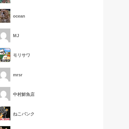
ocean
MJ
モリサワ
mrsr
中村鮮魚店
ねこパンク