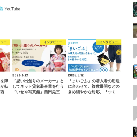
YouTube
ビュー
インタビュー
インタビュー
2026.6.21
2026.6.12
」を障
『思い出創りのメーカー』と
「まいごふ」の購入者の用途
とが転
してネット貸衣装事業を行う
に合わせて、複数展開などの
』西…
『いせや写真館』西田晃三…
きめ細やかな対応。『つく…