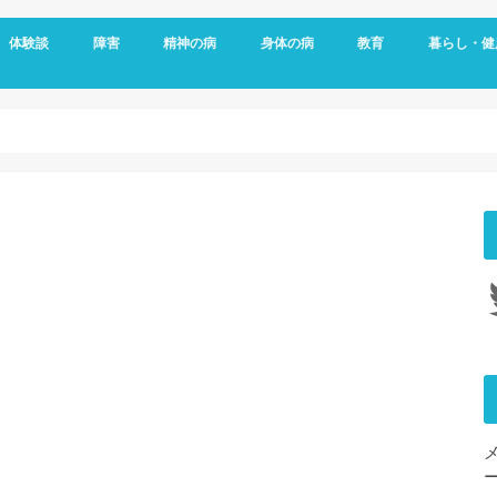
体験談
障害
精神の病
身体の病
教育
暮らし・健
メッセージ
視覚障害
聴覚障害
発達障害
知的障害
障害年金
障害者雇用
うつ病
双極性障害
統合失調症
パニック障害
不安神経症
依存症
適応障害
アレルギー
頭痛
ダウン症
がん
リウマチ
更年期障害
内臓の病気
整形外科の病気
脳・心臓の病気
糖尿病
その他の身体の病
子育て
予防
女性特有の
睡眠
Tw