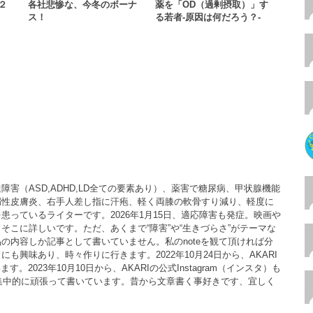
２
各社悲惨な、今冬のボーナ
薬を「OD（過剰摂取）」す
ス！
る若者-原因は何だろう？-
害（ASD,ADHD,LD全ての要素あり）、薬害で糖尿病、甲状腺機能
漏性皮膚炎、右手人差し指に汗疱、軽く両膝の軟骨すり減り、軽度に
患っているライターです。2026年1月15日、適応障害も発症。映画や
そこに詳しいです。ただ、あくまで“障害”や“生きづらさ”がテーマな
の内容しか記事として書いていません。私のnoteを観て頂ければ分
も興味あり、時々作りに行きます。2022年10月24日から、AKARI
ます。2023年10月10日から、AKARIの公式Instagram（インスタ）も
月は、集中的に頑張って書いています。昔から文章書く事好きです、宜しく