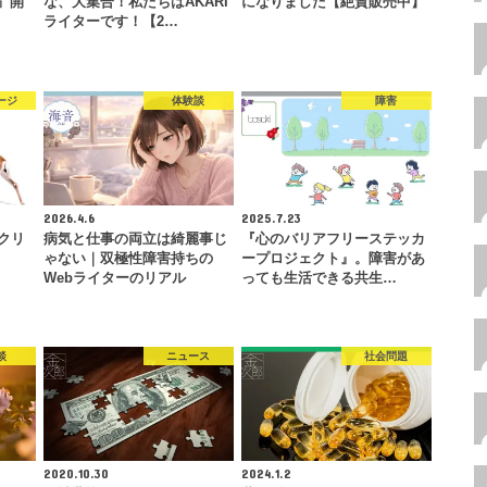
E』開
な、大集合！私たちはAKARI
になりました【絶賛販売中】
ライターです！【2…
ージ
体験談
障害
2026.4.6
2025.7.23
いクリ
病気と仕事の両立は綺麗事じ
『心のバリアフリーステッカ
ゃない｜双極性障害持ちの
ープロジェクト』。障害があ
Webライターのリアル
っても生活できる共生…
談
ニュース
社会問題
2020.10.30
2024.1.2