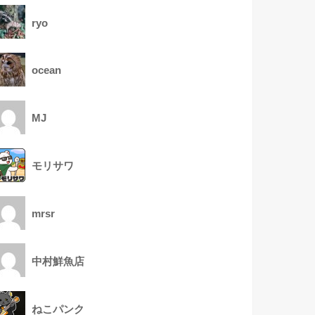
ryo
ocean
MJ
モリサワ
mrsr
中村鮮魚店
ねこパンク