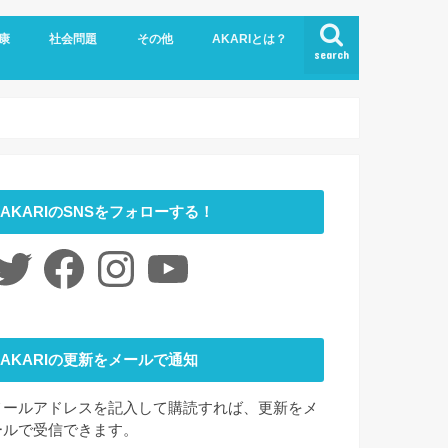
康
社会問題
その他
AKARIとは？
search
悩み
社会福祉
LGBTQ
コロナ
ジェンダー
ニュース
介護
時事ネタ
災害
社会学
アート
ファッション
夢
心理学
書評
お問い合わせ
サイトマップ
会社概要
AKARIのSNSをフォローする！
itter
Facebook
Instagram
YouTube
AKARIの更新をメールで通知
メールアドレスを記入して購読すれば、更新をメ
ールで受信できます。