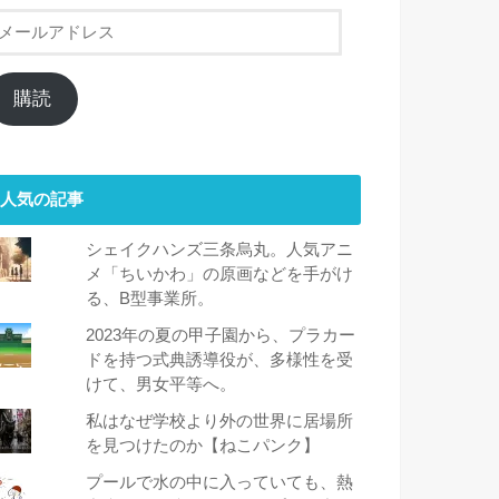
メ
ー
ル
ア
購読
ド
レ
ス
人気の記事
シェイクハンズ三条烏丸。人気アニ
メ「ちいかわ」の原画などを手がけ
る、B型事業所。
2023年の夏の甲子園から、プラカー
ドを持つ式典誘導役が、多様性を受
けて、男女平等へ。
私はなぜ学校より外の世界に居場所
を見つけたのか【ねこパンク】
プールで水の中に入っていても、熱