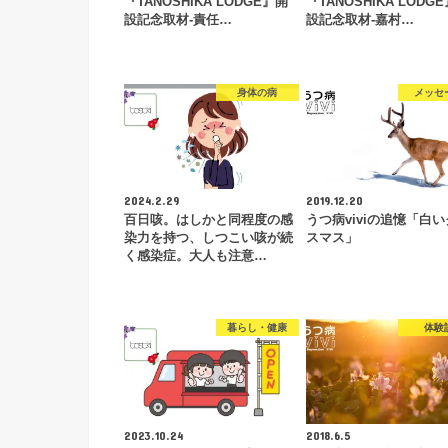
『TANOSHIKA LODGE』開
『TANOSHIKA LODG
設記念取材-責任…
設記念取材-嘉村…
身体の病
メッセ
2024.2.29
2019.12.20
百日咳。はしかと同程度の感
うつ病viviの追憶「白
染力を持つ、しつこい咳が続
スマス」
く感染症。大人も注意…
暮らし・健康
体験
2023.10.24
2018.6.5