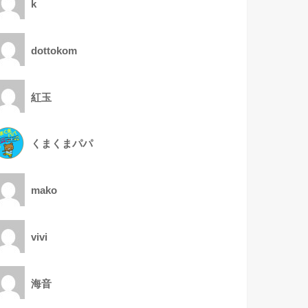
k
dottokom
紅玉
くまくまパパ
mako
vivi
海音