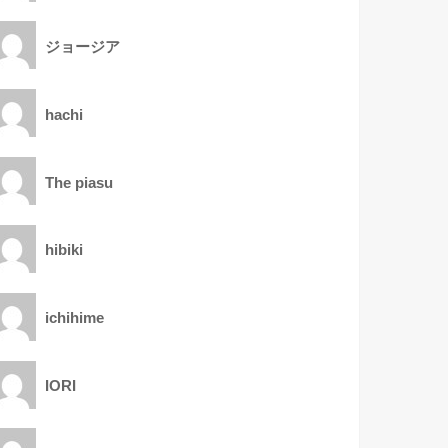
ジョージア
hachi
The piasu
hibiki
ichihime
IORI