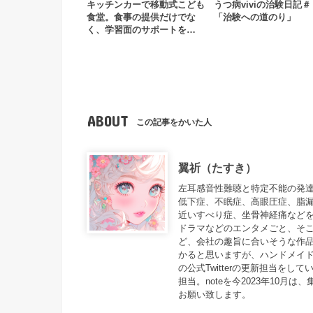
キッチンカーで移動式こども
うつ病viviの治験日記＃
食堂。食事の提供だけでな
「治験への道のり」
く、学習面のサポートを…
ABOUT
この記事をかいた人
翼祈（たすき）
左耳感音性難聴と特定不能の発達障
低下症、不眠症、高眼圧症、脂
近いすべり症、坐骨神経痛などを
ドラマなどのエンタメごと、そこ
ど、会社の趣旨に合いそうな作品
かると思いますが、ハンドメイドに
の公式Twitterの更新担当をしてい
担当。noteを今2023年10
お願い致します。