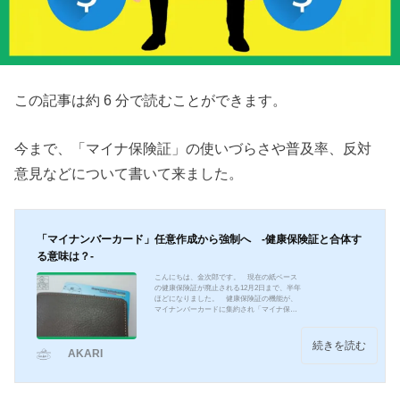
この記事は約 6 分で読むことができます。
今まで、「マイナ保険証」の使いづらさや普及率、反対
意見などについて書いて来ました。
「マイナンバーカード」任意作成から強制へ -健康保険証と合体す
る意味は？-
こんにちは、金次郎です。 現在の紙ベース
の健康保険証が廃止される12月2日まで、半年
ほどになりました。 健康保険証の機能が、
マイナンバーカードに集約され「マイナ保険
証」として一本化されるからです。 しか
し、現状「マイナ保険証」の利用率は、今年
の4月時点で6％ほどと、ほどんと使われてい
続きを読む
AKARI
ません。 更には、今でも「他人名義の保険
証だ」とか「保険証の情報が間違っている」
等、トラブルの報告が多発したままです。
今回は、この「マイナ保険証」について書い
てみます。カード作成は「任意」のはずなの