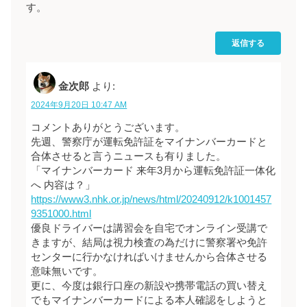
す。
返信する
金次郎
より:
2024年9月20日 10:47 AM
コメントありがとうございます。
先週、警察庁が運転免許証をマイナンバーカードと
合体させると言うニュースも有りました。
「マイナンバーカード 来年3月から運転免許証一体化
へ 内容は？」
https://www3.nhk.or.jp/news/html/20240912/k1001457
9351000.html
優良ドライバーは講習会を自宅でオンライン受講で
きますが、結局は視力検査の為だけに警察署や免許
センターに行かなければいけませんから合体させる
意味無いです。
更に、今度は銀行口座の新設や携帯電話の買い替え
でもマイナンバーカードによる本人確認をしようと