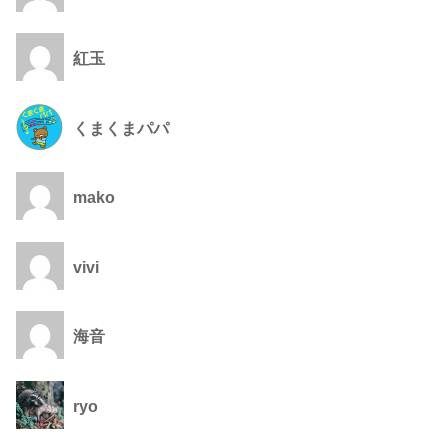
紅玉
くまくまパパ
mako
vivi
海音
ryo