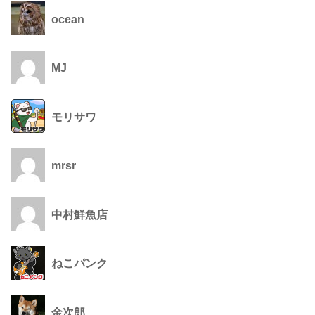
ocean
MJ
モリサワ
mrsr
中村鮮魚店
ねこパンク
金次郎