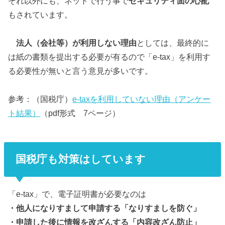
それ以外にも、ネットで行う事で
セキュリティ面の心配
もされています。
法人（会社等）が利用しない理由
としては、最終的に
は紙の書類を提出する必要が有るので「
e-tax」を
利
用す
る必要性が無いと言う意見が多いです。
参考：（国税庁）
e-taxを利用していない理由（アンケー
ト結果）
（pdf形式 7ページ）
国税庁も対策はしています
「e-tax」で、電子証明書が必要なのは
・他人になりすまして申請する「なりすましを防ぐ」
・申請した後に情報を改ざんする「内容改ざん防止」