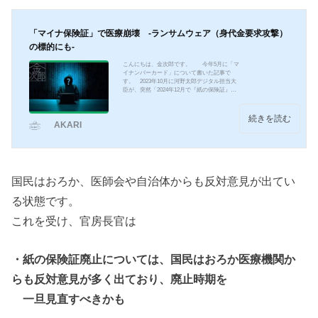
に、何故「義務化？...
「マイナ保険証」で医療崩壊 -ランサムウェア（身代金要求攻撃）
の標的にも-
こんにちは、金次郎です。 今年5月に「マ
イナンバーカード」について書いた記事で
す。 2023年10月に河野太郎デジタル担当大
臣が、突然「2024年12月で『紙の保険証』を
廃止します。」と言い出しました。 これ
は、同年9月に「マイナンバーカードに健康保
険証や運転免許証・在留カード・その他の資
続きを読む
AKARI
格証など、全部集約して行きたいと考えてい
ます。」と発言して1ヶ月後の事です。 マイ
ナンバーカードに健康保険証を合体させよう
と言う人や「マイナ保険証」を使用する病院
が少なくて業を煮やしたのでしょう。 で
も、この「マイナ保険...
国民はおろか、医師会や自治体からも反対意見が出てい
る状態です。
これを受け、官房長官は
・紙の保険証廃止については、国民はおろか医療機関か
らも反対意見が多く出ており、廃止時期を
一旦見直すべきかも