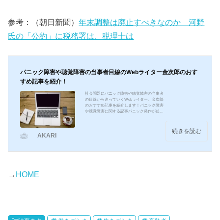
参考：（朝日新聞）
年末調整は廃止すべきなのか 河野
氏の「公約」に税務署は、税理士は
パニック障害や聴覚障害の当事者目線のWebライター金次郎のおす
すめ記事を紹介！
社会問題にパニック障害や聴覚障害の当事者
の目線から迫っていくWebライター、金次郎
のおすすめ記事を紹介します！パニック障害
や聴覚障害に関する記事パニック発作が起き
たらいったい何科の病院を受診したらいい
の？初めて書かれた記事です。パニック発作
が起きた際の自身の経験を当事者の目線で記
続きを読む
AKARI
事にしています。パニック障害発症直後の様
子や、治療のために行くべき診察科目などに
ついて述べています。https://akari-media.com/
2019/01/18/member-568/パニック（発作）障害
と言う病気を、もっと知って欲しい！こちら
ではパニック障...
→
HOME