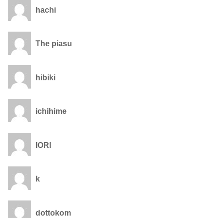
hachi
The piasu
hibiki
ichihime
IORI
k
dottokom