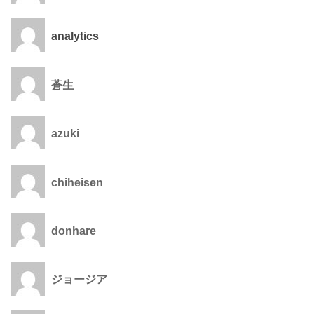
analytics
蒼生
azuki
chiheisen
donhare
ジョージア