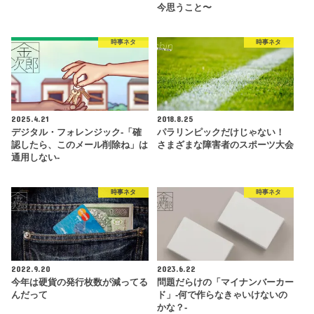
今思うこと〜
時事ネタ
時事ネタ
2025.4.21
2018.8.25
デジタル・フォレンジック-「確
パラリンピックだけじゃない！
認したら、このメール削除ね」は
さまざまな障害者のスポーツ大会
通用しない-
時事ネタ
時事ネタ
2022.9.20
2023.6.22
今年は硬貨の発行枚数が減ってる
問題だらけの「マイナンバーカー
んだって
ド」-何で作らなきゃいけないの
かな？-