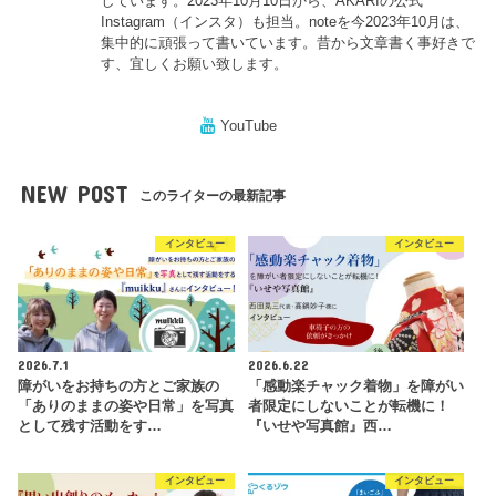
しています。2023年10月10日から、AKARIの公式
Instagram（インスタ）も担当。noteを今2023年10月は、
集中的に頑張って書いています。昔から文章書く事好きで
す、宜しくお願い致します。
YouTube
NEW POST
このライターの最新記事
インタビュー
インタビュー
2026.7.1
2026.6.22
障がいをお持ちの方とご家族の
「感動楽チャック着物」を障がい
「ありのままの姿や日常」を写真
者限定にしないことが転機に！
として残す活動をす…
『いせや写真館』西…
インタビュー
インタビュー