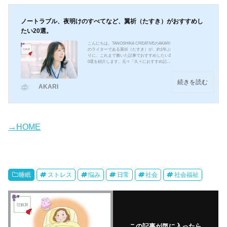
減らしていきま...
ノートラブル、夜明けのすべてなど、翼祈（たすき）がおすすめし
たい20選。
こんにちは。TANOSHIKA CREATIVEのAKARI
のライターである翼祈（たすき）が、約1年ぶ
りに、これまで書いた記事でおすすめしたい2
0選を紹介します。元々「久々におすすめ記事
一覧を書きたい」とずっと思っていたのと、
この間のライターさん間での新企画で、自分
のおすすめ記事を選ぶ時があり、それで出し
続きを読む
AKARI
てみました。掲載順ではなく、あいうえお順
にしています。▼映画：エゴイストこの記事
は実際に行われた会見の内容をベースに、会
見当日に色んな記事を読み返して、自分の言
葉で書き直して記事化しました。書いている
内容は、ほぼ会見で...
→HOME
睡眠
ストレス
悩み
日常
社会
社会福祉
この記事が気に入ったら