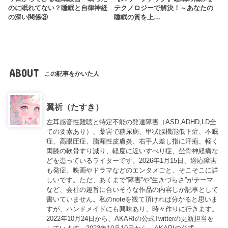
のに眠れてない？睡眠と自律神経
テクノロジーで解決！～あなたの
の深い関係③
睡眠の質を上…
ABOUT
この記事をかいた人
翼祈（たすき）
左耳感音性難聴と特定不能の発達障害（ASD,ADHD,LD全
ての要素あり）、薬害で糖尿病、甲状腺機能低下症、不眠
症、高眼圧症、脂漏性皮膚炎、右手人差し指に汗疱、軽く
両膝の軟骨すり減り、軽度に近いすべり症、坐骨神経痛な
どを患っているライターです。2026年1月15日、適応障害
も発症。映画やドラマなどのエンタメごと、そこそこに詳
しいです。ただ、あくまで“障害”や“生きづらさ”がテーマ
など、会社の趣旨に合いそうな作品の内容しか記事として
書いていません。私のnoteを観て頂ければ分かると思いま
すが、ハンドメイドにも興味あり、時々作りに行きます。
2022年10月24日から、AKARIの公式Twitterの更新担当を