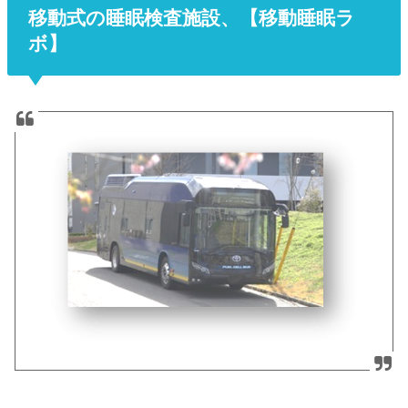
移動式の睡眠検査施設、【移動睡眠ラ
ボ】