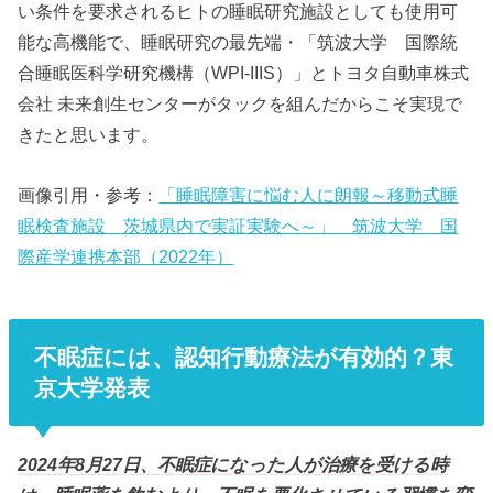
い条件を要求されるヒトの睡眠研究施設としても使用可
能な高機能で、睡眠研究の最先端・「筑波大学 国際統
合睡眠医科学研究機構（WPI-IIIS）」とトヨタ自動車株式
会社 未来創生センターがタックを組んだからこそ実現で
きたと思います。
画像引用・参考：
「睡眠障害に悩む人に朗報～移動式睡
眠検査施設 茨城県内で実証実験へ～」 筑波大学 国
際産学連携本部（2022年）
不眠症には、認知行動療法が有効的？東
京大学発表
2024年8月27日、不眠症になった人が治療を受ける時