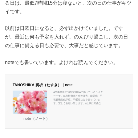
る日は、最低7時間15分は寝ないと、次の日の仕事がキツ
イです。
以前は日曜日になると、必ず出かけていました。です
が、最近は何も予定を入れず、のんびり過ごし、次の日
の仕事に備える日も必要で、大事だと感じています。
noteでも書いています。よければ読んでください。
TANOSHIKA 翼祈（たすき）｜note
A型事業所のTANOSHIKAで働いているライタ
ーです。感音性難聴と発達障害、糖尿病、甲
状腺機能低下症、不眠症などを患っていま
す。宜しくお願い致します。(仕事に関係ない
ですが、エンタメとハンドメイドを愛してま
す) ＃TANOSHIKA #A型事業所 ＃Webライタ
ー
note（ノート）