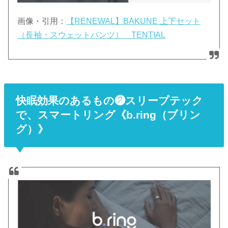
画像・引用：
【RENEWAL】BAKUNE 上下セット
（長袖・スウェットパンツ） TENTIAL
快眠効果のあるもの❷スリープテック
で、スマートリング《b.ring（ブリン
グ）》