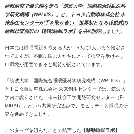
睡眠研究で最先端を走る「筑波大学 国際統合睡眠医科
学研究機構（WPI-IIIS）」と、トヨタ自動車株式会社 未
来創生センターが手を取り合い、世界初となる移動式の
睡眠検査施設の【移動睡眠ラボ】を共同開発
しました。
日本には睡眠問題を抱える人が、5人に1人いると推定さ
れてますが、不眠に悩む人たちにとって検査を受けやす
い環境が用意できると期待が託されています。
「筑波大学 国際統合睡眠医科学研究機構（WPI-IIIS）」
とトヨタ自動車株式会社 未来創生センターでは、筑波大
学内に設立された「未来社会工学開発研究センター（F-
MIRAI）」という共同研究拠点で、モビリティと睡眠の研
究を進めてきました。
このタッグを組んだことで結実した【
移動睡眠ラボ
】