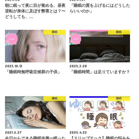
朝に眠って夜に目が覚める、昼夜
「睡眠の質を上げるにはどうした
逆転が身体に及ぼす弊害とは？〜
らいいのか」
どうしても、…
睡眠
睡眠
2023.10.13
2025.3.28
「睡眠時無呼吸症候群の子供」
「睡眠時間」は足りていますか？
睡眠
睡眠
2021.5.27
2025.4.22
今日からできる睡眠改善ー眠った
【スリープテック】睡眠の悩みを