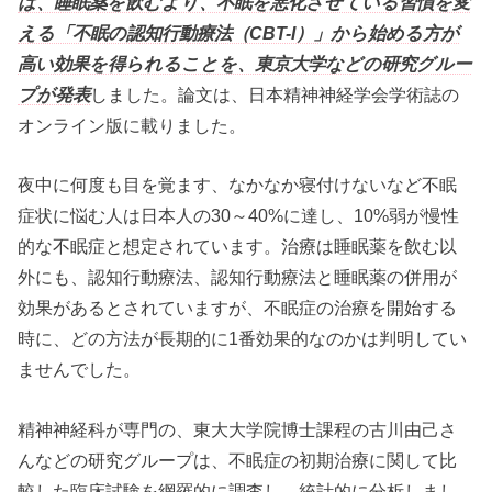
は、睡眠薬を飲むより、不眠を悪化させている習慣を変
える「不眠の認知行動療法（CBT-I）」から始める方が
高い効果を得られることを、東京大学などの研究グルー
プが発表
しました。論文は、日本精神神経学会学術誌の
オンライン版に載りました。
夜中に何度も目を覚ます、なかなか寝付けないなど不眠
症状に悩む人は日本人の30～40%に達し、10%弱が慢性
的な不眠症と想定されています。治療は睡眠薬を飲む以
外にも、認知行動療法、認知行動療法と睡眠薬の併用が
効果があるとされていますが、不眠症の治療を開始する
時に、どの方法が長期的に1番効果的なのかは判明してい
ませんでした。
精神神経科が専門の、東大大学院博士課程の古川由己さ
んなどの研究グループは、不眠症の初期治療に関して比
較した臨床試験を網羅的に調査し、統計的に分析しまし