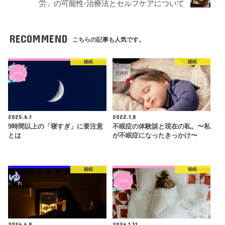
労」の可能性-治療法とセルフケアについて
RECOMMEND
こちらの記事も人気です。
睡眠
睡眠
2025.6.1
2022.1.8
9時間以上の「寝すぎ」に要注意
不眠症の体験談と現在の私。〜私
とは
が不眠症になったきっかけ〜
睡眠
睡眠
2024.4.8
2024.1.31