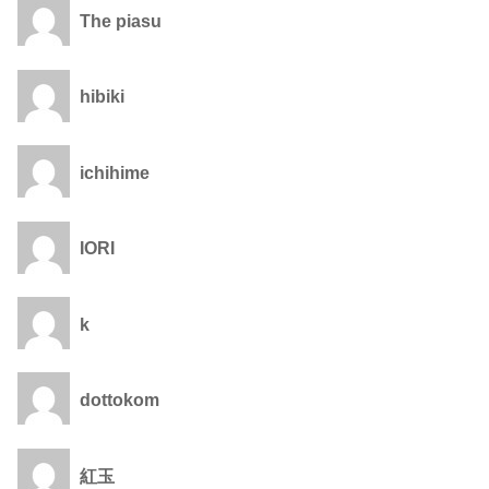
The piasu
hibiki
ichihime
IORI
k
dottokom
紅玉