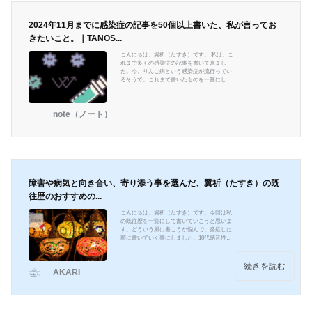
2024年11月までに感染症の記事を50個以上書いた、私が言ってお
きたいこと。｜TANOS...
こんにちは、翼祈（たすき）です。 私は、こ
れまで多くの感染症の記事を書いて来まし
た。今、りんご病という感染症が流行ってい
るそうで、これまで書いたものを一覧にして
出そうと思います。 （※情報は、執筆当時の
もので、最新ではありませんので、もし今と
違うとかには対応できません。ご了承下さ
note（ノート）
い） インフルエンザ 全タイプのインフルエン
ザに効く、mRNAワクチン開発中！ | AKARI製
薬大手のモデルナは2021年7月7日、全ての季
節性インフルエンザに効くmRNAワクチン、
｢mRNA-1010｣の開発初期akari-media.com 第
一三共が開発の「フ
障害や病気と向き合い、寄り添う事を選んだ、翼祈（たすき）の既
往歴のおすすめの...
こんにちは、翼祈（たすき）です。今回は私
の既往歴を一覧にして書いていこうと思いま
す。どういう風に書こうか悩んで、発症した
順に書いていく事にしました。10代感音性難
聴20代特定不能の発達障害これは本当に1番最
初に書いた記事です。文章が今観たらやっぱ
り若いですね。この間少し修正入れましたけ
続きを読む
AKARI
どね。不眠症眼球上転糖尿病これは2番目と3
番目に書いた記事です。何を次に書くか悩ん
で、Twitterで私と同じくジプレキサを飲んで
糖尿病になったというのを検索で観たので、
それを支援員さんに話して、「そういう方を