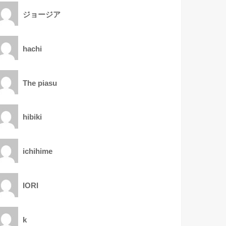
ジョージア
hachi
The piasu
hibiki
ichihime
IORI
k