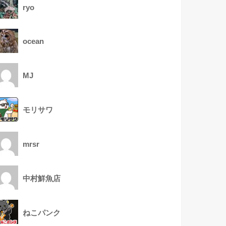
ryo
ocean
MJ
モリサワ
mrsr
中村鮮魚店
ねこパンク