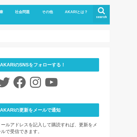
康
社会問題
その他
AKARIとは？
search
悩み
社会福祉
LGBTQ
コロナ
ジェンダー
ニュース
介護
時事ネタ
災害
社会学
アート
ファッション
夢
心理学
書評
お問い合わせ
サイトマップ
会社概要
AKARIのSNSをフォローする！
itter
Facebook
Instagram
YouTube
AKARIの更新をメールで通知
メールアドレスを記入して購読すれば、更新をメ
ールで受信できます。