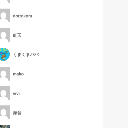
dottokom
紅玉
くまくまパパ
mako
vivi
海音