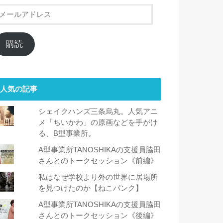
メ
ー
ル
ア
購読
ド
レ
ス
人気の記事
シェイクハンズ三条烏丸。人気アニ
メ「ちいかわ」の原画などを手がけ
る、B型事業所。
A型事業所TANOSHIKAの支援員脇田
さんとのトークセッション《前編》
私はなぜ学校より外の世界に居場所
を見つけたのか【ねこパンク】
A型事業所TANOSHIKAの支援員脇田
さんとのトークセッション《後編》