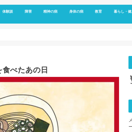
体験談
障害
精神の病
身体の病
教育
暮らし・健
メッセージ
視覚障害
聴覚障害
発達障害
知的障害
障害年金
障害者雇用
うつ病
双極性障害
統合失調症
パニック障害
不安神経症
依存症
適応障害
アレルギー
頭痛
ダウン症
がん
リウマチ
更年期障害
内臓の病気
整形外科の病気
脳・心臓の病気
糖尿病
その他の身体の病
子育て
予防
女性特有の
睡眠
を食べたあの日
Tw