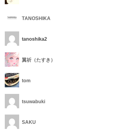
TANOSHIKA
tanoshika2
翼祈（たすき）
tom
tsuwabuki
SAKU