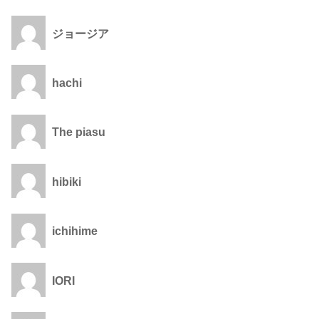
ジョージア
hachi
The piasu
hibiki
ichihime
IORI