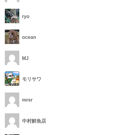
ryo
ocean
MJ
モリサワ
mrsr
中村鮮魚店