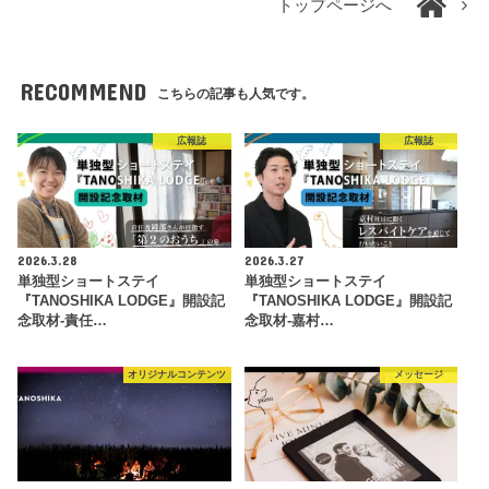
トップページへ
RECOMMEND
こちらの記事も人気です。
広報誌
広報誌
2026.3.28
2026.3.27
単独型ショートステイ
単独型ショートステイ
『TANOSHIKA LODGE』開設記
『TANOSHIKA LODGE』開設記
念取材-責任…
念取材-嘉村…
オリジナルコンテンツ
メッセージ