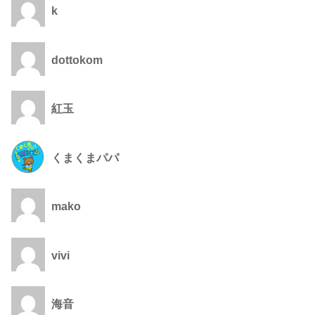
k
dottokom
紅玉
くまくまパパ
mako
vivi
海音