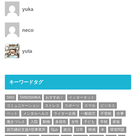
yuka
neco
yuta
キーワードタグ
SNS
TANOSHIKA
おすすめ！
インターネット
コミュニケーション
ストレス
スポーツ
スマホ
ビジネス
ペット
メンタルヘルス
ライター企画
一般就労
不登校
仕事
働きづらさ
入院
動物
多様性
女性
子ども
学校
家族
就労継続支援A型事業所
悩み
政治
日常
映画
本
環境問題