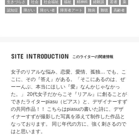
生きづらさ
社会
社会福祉
福祉
精神科
経験談
若者
薬
認知症
障がい
障がい者
障害者アート
難病
難聴
高齢者
SITE INTRODUCTION
このライターの関連情報
女子のリアルな悩み、恋愛、愛情、孤独… でも、こ
こに、その『答え』がある。「そこにあるのは、ぜ
ーーんぶ、本当にほしい『愛』なんかじゃなかっ
た。」 20代女子だからこそ『リアル』に創ることが
できたライターpiasu（ピアス）と、デザイナーすず
の共同作品！！ こちらはpiasuの書いた詩に、デザ
イナーすずが撮影した写真を添えて制作した作品と
なっております。 同じ年代の方に、強く刺さるので
はと思います。