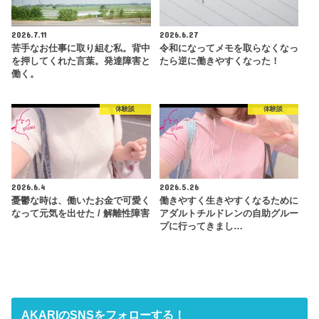
2026.7.11
2026.6.27
苦手なお仕事に取り組む私。背中
令和になってメモを取らなくなっ
を押してくれた言葉。発達障害と
たら逆に働きやすくなった！
働く。
体験談
体験談
2026.6.4
2026.5.26
憂鬱な時は、働いたお金で可愛く
働きやすく生きやすくなるために
なって元気を出せた / 解離性障害
アダルトチルドレンの自助グルー
プに行ってきまし…
AKARIのSNSをフォローする！