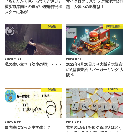
『あたたかく見守ってください』
マイクロプラスチック海洋汚染問
横浜市港南区の障がい理解啓発ポ
題 人体への影響は？
スターに私が…
体験談
障害者雇用
2020.11.21
2024.8.10
私の生い立ち（幼少の頃）・・・
2022年4月20日より大阪府大阪市
にA型事業所『バーガーキング 大
阪ベ…
体験談
LGBTQ
2025.6.22
2018.6.28
白内障になった中学生！？
世界のLGBTをめぐる現状はどう