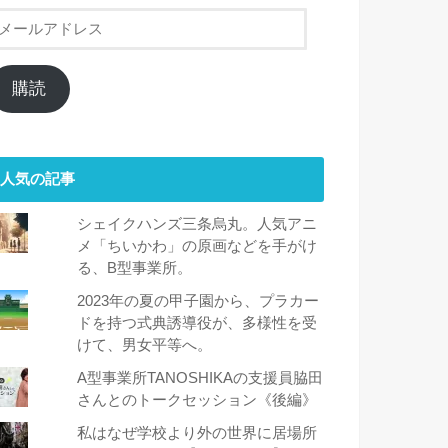
メ
ー
ル
ア
購読
ド
レ
ス
人気の記事
シェイクハンズ三条烏丸。人気アニ
メ「ちいかわ」の原画などを手がけ
る、B型事業所。
2023年の夏の甲子園から、プラカー
ドを持つ式典誘導役が、多様性を受
けて、男女平等へ。
A型事業所TANOSHIKAの支援員脇田
さんとのトークセッション《後編》
私はなぜ学校より外の世界に居場所