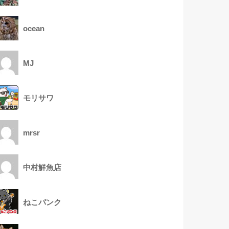
ocean
MJ
モリサワ
mrsr
中村鮮魚店
ねこパンク