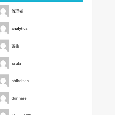
管理者
analytics
蒼生
azuki
chiheisen
donhare