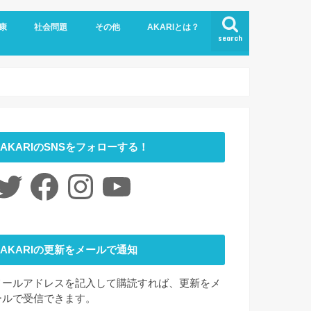
康
社会問題
その他
AKARIとは？
search
悩み
社会福祉
LGBTQ
コロナ
ジェンダー
ニュース
介護
時事ネタ
災害
社会学
アート
ファッション
夢
心理学
書評
お問い合わせ
サイトマップ
会社概要
AKARIのSNSをフォローする！
itter
Facebook
Instagram
YouTube
AKARIの更新をメールで通知
メールアドレスを記入して購読すれば、更新をメ
ールで受信できます。