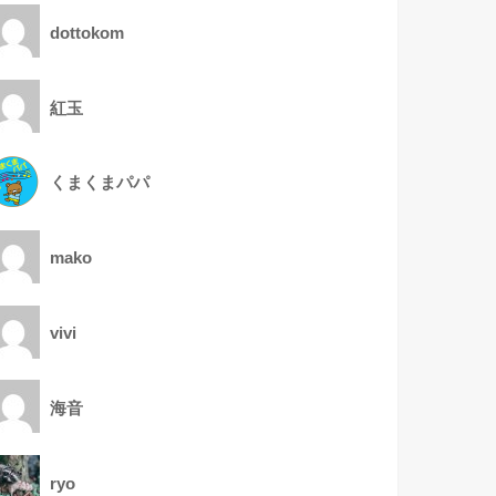
dottokom
紅玉
くまくまパパ
mako
vivi
海音
ryo