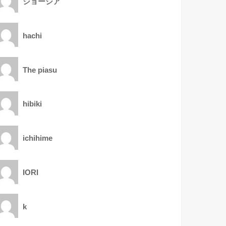
ジョージア
hachi
The piasu
hibiki
ichihime
IORI
k