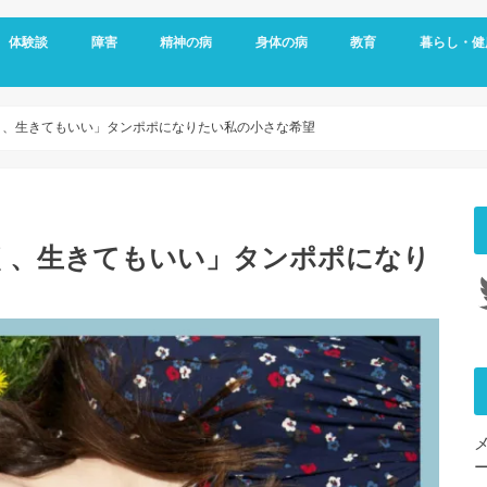
体験談
障害
精神の病
身体の病
教育
暮らし・健
メッセージ
視覚障害
聴覚障害
発達障害
知的障害
障害年金
障害者雇用
うつ病
双極性障害
統合失調症
パニック障害
不安神経症
依存症
適応障害
アレルギー
頭痛
ダウン症
がん
リウマチ
更年期障害
内臓の病気
整形外科の病気
脳・心臓の病気
糖尿病
その他の身体の病
子育て
予防
女性特有の
睡眠
く、生きてもいい」タンポポになりたい私の小さな希望
く、生きてもいい」タンポポになり
Tw