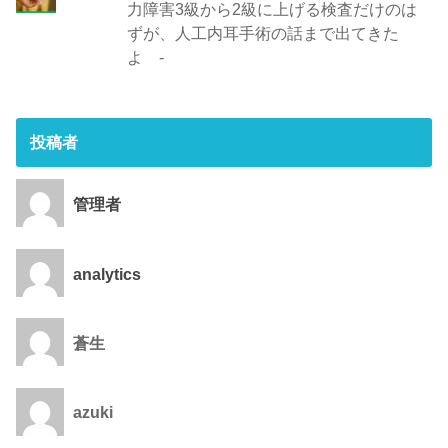
力障害3級から2級に上げる検査だけのは
ずが、人工内耳手術の話まで出てきた
よ -
投稿者
管理者
analytics
蒼生
azuki