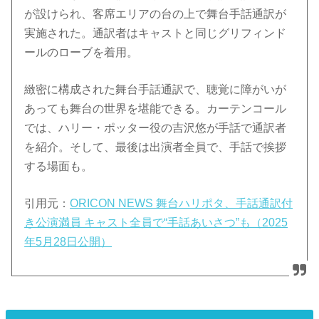
が設けられ、客席エリアの台の上で舞台手話通訳が
実施された。通訳者はキャストと同じグリフィンド
ールのローブを着用。
緻密に構成された舞台手話通訳で、聴覚に障がいが
あっても舞台の世界を堪能できる。カーテンコール
では、ハリー・ポッター役の吉沢悠が手話で通訳者
を紹介。そして、最後は出演者全員で、手話で挨拶
する場面も。
引用元：
ORICON NEWS 舞台ハリポタ、手話通訳付
き公演満員 キャスト全員で“手話あいさつ”も（2025
年5月28日公開）