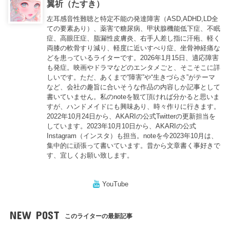
翼祈（たすき）
左耳感音性難聴と特定不能の発達障害（ASD,ADHD,LD全
ての要素あり）、薬害で糖尿病、甲状腺機能低下症、不眠
症、高眼圧症、脂漏性皮膚炎、右手人差し指に汗疱、軽く
両膝の軟骨すり減り、軽度に近いすべり症、坐骨神経痛な
どを患っているライターです。2026年1月15日、適応障害
も発症。映画やドラマなどのエンタメごと、そこそこに詳
しいです。ただ、あくまで“障害”や“生きづらさ”がテーマ
など、会社の趣旨に合いそうな作品の内容しか記事として
書いていません。私のnoteを観て頂ければ分かると思いま
すが、ハンドメイドにも興味あり、時々作りに行きます。
2022年10月24日から、AKARIの公式Twitterの更新担当を
しています。2023年10月10日から、AKARIの公式
Instagram（インスタ）も担当。noteを今2023年10月は、
集中的に頑張って書いています。昔から文章書く事好きで
す、宜しくお願い致します。
YouTube
NEW POST
このライターの最新記事