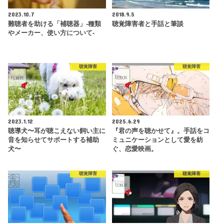
2023.10.7
2018.9.5
難聴者を助ける「補聴器」-種類
聴覚障害者と手話と筆談
やメーカー、使い方について-
聴覚障害
聴覚障害
2023.1.12
2025.6.29
聴導犬〜耳が聴こえない飼い主に
『君の声を聴かせて』。手話をコ
音を知らせてサポートする補助
ミュニケーションとして愛を紡
犬〜
ぐ、恋愛映画。
聴覚障害
聴覚障害