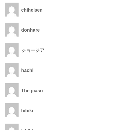
chiheisen
donhare
ジョージア
hachi
The piasu
hibiki