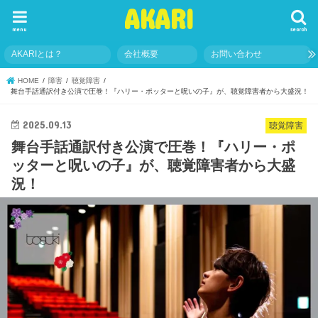
AKARI
menu
search
AKARIとは？
会社概要
お問い合わせ
HOME
障害
聴覚障害
舞台手話通訳付き公演で圧巻！『ハリー・ポッターと呪いの子』が、聴覚障害者から大盛況！
2025.09.13
聴覚障害
舞台手話通訳付き公演で圧巻！『ハリー・ポ
ッターと呪いの子』が、聴覚障害者から大盛
況！