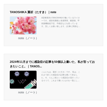
TANOSHIKA 翼祈（たすき）｜note
A型事業所のTANOSHIKAで働いているライタ
ーです。感音性難聴と発達障害、糖尿病、甲
状腺機能低下症、不眠症などを患っていま
す。宜しくお願い致します。(仕事に関係ない
ですが、エンタメとハンドメイドを愛してま
す) ＃TANOSHIKA #A型事業所 ＃Webライタ
ー
note（ノート）
2024年11月までに感染症の記事を50個以上書いた、私が言ってお
きたいこと。｜TANOS...
こんにちは、翼祈（たすき）です。 私は、こ
れまで多くの感染症の記事を書いて来まし
た。今、りんご病という感染症が流行ってい
るそうで、これまで書いたものを一覧にして
出そうと思います。 （※情報は、執筆当時の
もので、最新ではありませんので、もし今と
違うとかには対応できません。ご了承下さ
note（ノート）
い） インフルエンザ 全タイプのインフルエン
ザに効く、mRNAワクチン開発中！ | AKARI製
薬大手のモデルナは2021年7月7日、全ての季
節性インフルエンザに効くmRNAワクチン、
｢mRNA-1010｣の開発初期akari-media.com 第
一三共が開発の「フ