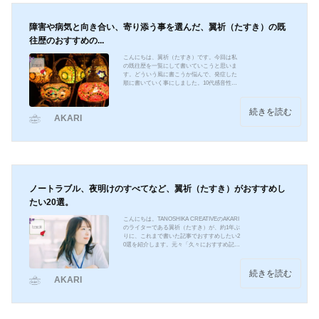
障害や病気と向き合い、寄り添う事を選んだ、翼祈（たすき）の既
往歴のおすすめの...
こんにちは、翼祈（たすき）です。今回は私
の既往歴を一覧にして書いていこうと思いま
す。どういう風に書こうか悩んで、発症した
順に書いていく事にしました。10代感音性難
聴20代特定不能の発達障害これは本当に1番最
初に書いた記事です。文章が今観たらやっぱ
り若いですね。この間少し修正入れましたけ
続きを読む
AKARI
どね。不眠症眼球上転糖尿病これは2番目と3
番目に書いた記事です。何を次に書くか悩ん
で、Twitterで私と同じくジプレキサを飲んで
糖尿病になったというのを検索で観たので、
それを支援員さんに話して、「そういう方を
減らしていきま...
ノートラブル、夜明けのすべてなど、翼祈（たすき）がおすすめし
たい20選。
こんにちは。TANOSHIKA CREATIVEのAKARI
のライターである翼祈（たすき）が、約1年ぶ
りに、これまで書いた記事でおすすめしたい2
0選を紹介します。元々「久々におすすめ記事
一覧を書きたい」とずっと思っていたのと、
この間のライターさん間での新企画で、自分
のおすすめ記事を選ぶ時があり、それで出し
続きを読む
AKARI
てみました。掲載順ではなく、あいうえお順
にしています。▼映画：エゴイストこの記事
は実際に行われた会見の内容をベースに、会
見当日に色んな記事を読み返して、自分の言
葉で書き直して記事化しました。書いている