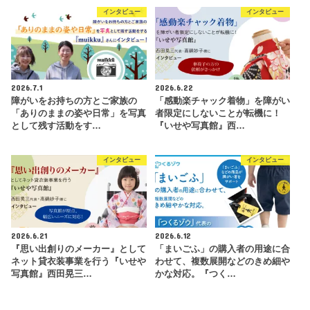
インタビュー
インタビュー
2026.7.1
2026.6.22
障がいをお持ちの方とご家族の
「感動楽チャック着物」を障がい
「ありのままの姿や日常」を写真
者限定にしないことが転機に！
として残す活動をす…
『いせや写真館』西…
インタビュー
インタビュー
2026.6.21
2026.6.12
『思い出創りのメーカー』として
「まいごふ」の購入者の用途に合
ネット貸衣装事業を行う『いせや
わせて、複数展開などのきめ細や
写真館』西田晃三…
かな対応。『つく…