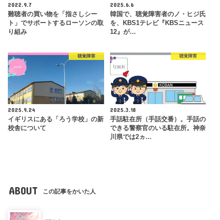
2022.9.7
2025.6.6
難聴者の買い物を「指さしシー
韓国で、聴覚障害者のノ・ヒジ氏
ト」でサポートするローソンの取
を、KBS1テレビ『KBSニュース
り組み
12』が…
聴覚障害
聴覚障害
2025.9.24
2025.3.18
イギリスにある「ろう学校」の新
手話駐在所（手話交番）。手話の
校舎について
できる警察官のいる駐在所。神奈
川県では2ヵ…
ABOUT
この記事をかいた人