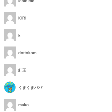
ichihime
IORI
k
dottokom
紅玉
くまくまパパ
mako