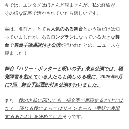
今では、エンタメはほとんど観ませんが、私の経験が、
その様な記事で活かされていたら嬉しいです。
実は、名前と、とても
人気のある舞台
という話だけは知
っていましたが、ある
ロングラン
になっている大きな
舞
台
で
舞台手話通訳付き公演
が行われたとの、ニュースを
観ました！
舞台『ハリー・ポッターと呪いの子』東京公演では、聴
覚障害を抱えている人たちも楽しめる様に、2025年5月
に2回、舞台手話通訳付き公演を行いました。
また、
役の名前に関しても、指文字で表現するだけでは
なく、演じる役によってはサインネーム（手話で表現
するあだ名）を決めていた
そうです。