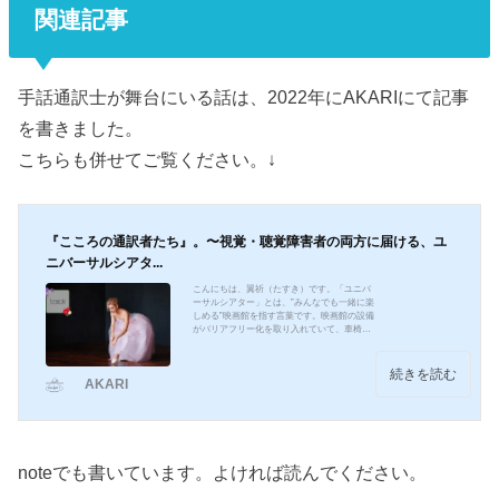
関連記事
手話通訳士が舞台にいる話は、2022年にAKARIにて記事
を書きました。
こちらも併せてご覧ください。↓
『こころの通訳者たち』。〜視覚・聴覚障害者の両方に届ける、ユ
ニバーサルシアタ...
こんにちは、翼祈（たすき）です。「ユニバ
ーサルシアター」とは、”みんなでも一緒に楽
しめる”映画館を指す言葉です。映画館の設備
がバリアフリー化を取り入れていて、車椅子
の人も来やすい映画館となっております。ま
た、聴覚に障害を抱えている人も映画を楽し
むことが可能な様に、洋画邦画共にジャンル
続きを読む
AKARI
を問わず、全上映作品が日本語の字幕付き本
編で上映を行います。全席にイヤフォンジャ
ックが完備され、そこにイヤフォンを差し込
むと、視覚に障害を抱えている人も映画本編
の細かい情報を察知可能な「音声ガイド」が
イヤフォンから...
noteでも書いています。よければ読んでください。