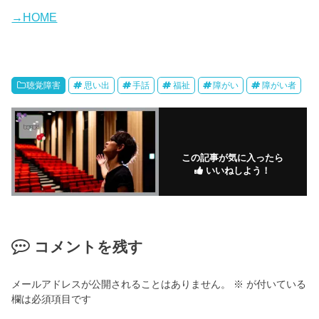
内容は、ほぼ会見で...
→HOME
聴覚障害
思い出
手話
福祉
障がい
障がい者
この記事が気に入ったら
いいねしよう！
コメントを残す
メールアドレスが公開されることはありません。
※
が付いている
欄は必須項目です