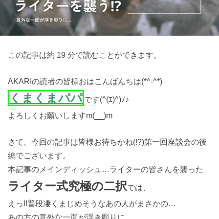
この記事は約 19 分で読むことができます。
AKARIの読者の皆様おはこんばんちは(*^-^*)
くまくまパパ
です(^(ｴ)^)ﾉ♪
よろしくお願いしますm(__)m
さて、今回の記事は皆様お待ちかね(!?)第一回座談会の後
編でございます。
本記事のメインディッシュ…ライターの皆さんを襲った
ライター式究極の二択
では、
えっ!!普段凄くまじめそうなあの人がまさかの…
あの方の意外な一面が浮き彫りに…