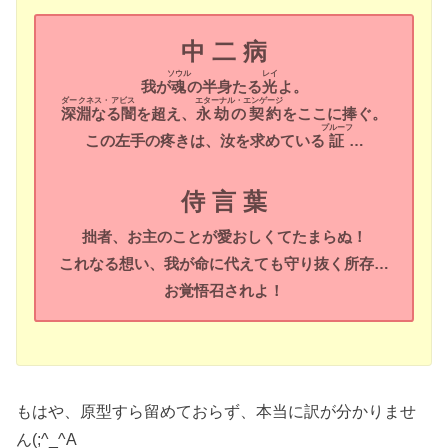
中 二 病
ソウル
レイ
我が
魂
の半身たる
光
よ。
ダークネス・アビス
エターナル・エンゲージ
深淵なる闇
を超え、
永劫の契約
をここに捧ぐ。
プルーフ
この左手の疼きは、汝を求めている
証
…
侍 言 葉
拙者、お主のことが愛おしくてたまらぬ！
これなる想い、我が命に代えても守り抜く所存…
お覚悟召されよ！
もはや、原型すら留めておらず、本当に訳が分かりませ
ん(;^_^A