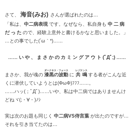
海音(みお)
さて、
さんが選ばれたのは…
「私は、
中二病表現
です。なぜなら、私自身も
中 二 病
だ っ た
ので、経験上意外と書けるかなと思いました。」
…との事でした(´ω｀*)……
…… い や 、 ま さ か の カ ミ ン グ ア ウ ト (ﾟДﾟ;) ……
ダークネス・フォース
レゾナンス
まさか、我が魂の
漆黒の波動
に
共 鳴
する者がこんな近
くに潜伏していようとは(ΦωΦ)ﾌﾌﾌ……。
……ハッ(；ﾟДﾟ)……いや、私は中二病ではありませんけ
どねヾ(;・∀・)ﾉｼ
実は次のお題も同じく
中二病VS侍言葉
が出たのですが…
それを引き当てたのは…