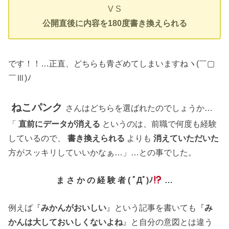
V S
公開直後に内容を180度書き換えられる
です！！…正直、どちらも青ざめてしまいますねヽ(￣▢
￣Ⅲ)ﾉ
ねこパンク
さんはどちらを選ばれたのでしょうか…
「
直前にデータが消える
というのは、前職で何度も経験
しているので、
書き換えられる
よりも
消えていただいた
方がスッキリしていいかなぁ…」…との事でした。
ま さ か の 経 験 者 ( ﾟДﾟ)ﾉ
…
例えば『
みかんがおいしい
』という記事を書いても『
み
かんは大しておいしくないよね
』と自分の意図とは違う