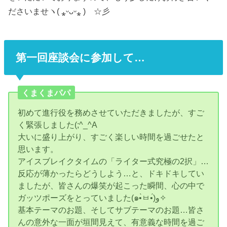
ださいませヽ( ⁎ᵕᴗᵕ⁎ )ゞ☆彡
第一回座談会に参加して…
くまくまパパ
初めて進行役を務めさせていただきましたが、すご
く緊張しました(;^_^A
大いに盛り上がり、すごく楽しい時間を過ごせたと
思います。
アイスブレイクタイムの「ライター式究極の2択」…
反応が薄かったらどうしよう…と、ドキドキしてい
ましたが、皆さんの爆笑が起こった瞬間、心の中で
ガッツポーズをとっていました(๑•̀ㅂ•́)و✧
基本テーマのお題、そしてサブテーマのお題…皆さ
んの意外な一面が垣間見えて、有意義な時間を過ご