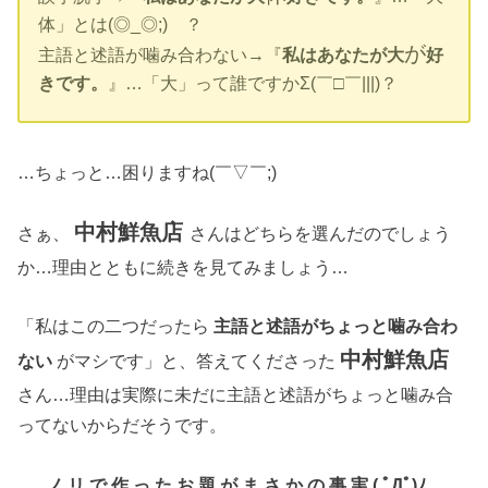
体」とは(◎_◎;)ゞ？
が
主語と述語が噛み合わない→『
私はあなたが大
好
きです。
』…「大」って誰ですかΣ(￣□￣|||)？
…ちょっと…困りますね(￣▽￣;)ゞ
中村鮮魚店
さぁ、
さんはどちらを選んだのでしょう
か…理由とともに続きを見てみましょう…
「私はこの二つだったら
主語と述語がちょっと噛み合わ
中村鮮魚店
ない
がマシです」と、答えてくださった
さん…理由は実際に未だに主語と述語がちょっと噛み合
ってないからだそうです。
ノ リ で 作 っ た お 題 が ま さ か の 事 実 ( ﾟДﾟ)ﾉ …