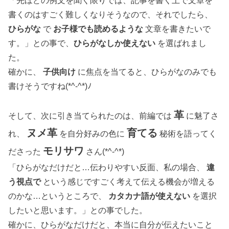
「先ほどの例文を聞く限りでは、記事を書く上で文章を
書くのはすごく難しくなりそうなので、それでしたら、
ひらがな
で
お子様でも読めるような
文章を書きたいで
す。」との事で、
ひらがなしか使えない
を選ばれまし
た。
確かに、
子供向け
に焦点を当てると、ひらがなのみでも
書けそうですね(*^-^*)ﾉ
革
そして、次に引き当てられたのは、前編では
に魅了さ
ヌメ革
育てる
れ、
を自分好みの色に
秘術を語ってく
モリサワ
ださった
さん(*^-^*)
「ひらがなだけだと…伝わりやすい反面、私の場合、
違
う視点で
という感じですごく考えて伝える機会が増える
のかな…というところで、
カタカナ語が使えない
を選択
したいと思います。」との事でした。
確かに、ひらがなだけだと、本当に自分が伝えたいこと