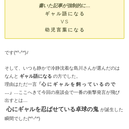
書いた記事が強制的に…
ギ ャ ル 語 に な る
V S
幼 児 言 葉 に な る
です(*^-^*)ﾉ
そして、いつも静かで冷静沈着な島川さんが選んだのは
なんと
ギャル語になる
の方でした。
理由はただ一言
「心 に ギ ャ ル を 飼 っ て い る の で
…」
…ここへきて今回の座談会で一番の衝撃発言が飛び
出すとは…
心にギャルを忍ばせている卓球の鬼
が誕生した
瞬間でした(*^-^*)