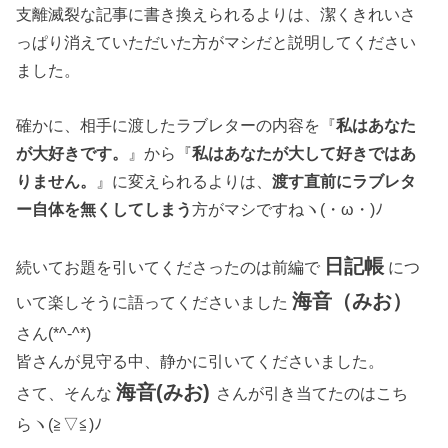
支離滅裂な記事に書き換えられるよりは、潔くきれいさ
っぱり消えていただいた方がマシだと説明してください
ました。
確かに、相手に渡したラブレターの内容を『
私はあなた
が大好きです。
』から『
私はあなたが大して好きではあ
りません。
』に変えられるよりは、
渡す直前にラブレタ
ー自体を無くしてしまう
方がマシですねヽ(・ω・)ﾉ
日記帳
続いてお題を引いてくださったのは前編で
につ
海音（みお）
いて楽しそうに語ってくださいました
さん(*^-^*)
皆さんが見守る中、静かに引いてくださいました。
海音(みお)
さて、そんな
さんが引き当てたのはこち
らヽ(≧▽≦)ﾉ