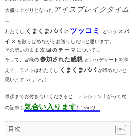
アイスブレイクタイム
大盛り上がりとなった
…
ツッコミ
くまくまパパ
わたくし
の
という
ス パ
イ ス
を散りばめながらお送りしたいと思います。
その勢いのまま
次 回 の テ ー マ
について…
参加された感想
そして、皆様の
というデザートを添
くまくまパパ
えて、ラストはわたくし
が締めたいと
思いますヽ( ⁎ᵕᴗᵕ⁎ )ゞ
最後までお付き合いくださると、テンション上がって次
気合い入ります
の記事も
(｀･ω･´)ゞ
目次