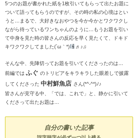
5つのお題が書かれた紙を1枚引いてもらって出たお題に
ついて語ってもらうのですが、その時の私の心境はとい
うと…まるで、大好きなおやつを今か今かとワクワクし
ながら待っているワンちゃんのように…もうお題を引い
て中身を見た時の皆さんの反応を早く見たくて、ドキド
キワクワクしてました(´ω｀*)
♬♪♫
そんな中、先陣切ってお題を引いてくださったのは…
ふぐ
前編では
のトリビアをキラキラした眼差しで披露
中村鮮魚店
してくださった
さん(*^-^*)ﾉ♪
皆さんが見守る中、「では、これで」と、静かに引いて
くださって出たお題は…
自分の書いた記事
誤字脱字が必ず一つ以上残る