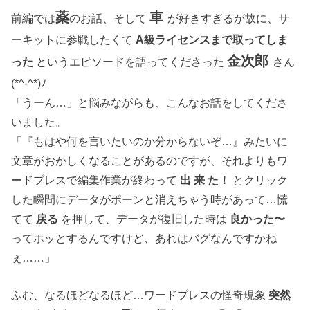
薬
車
前編では
のお話、そして
が好きすぎるが故に、サ
ーキットに参戦したくて
A級ライセンスまで取ってしま
金次郎
った
というエピソードを語ってくださった
さん
(*^-^*)ﾉ
「うーん…」と悩みながらも、こんなお話をしてくださ
いました。
「『もはや何を言いたいのか分からないぞ…』みたいに
文章がおかしくなることがあるのですが、それよりもワ
ードプレスで編集作業が終わって
出 来 た！
とクリック
した瞬間にデータがポーンと消えちゃう時があって…慌
てて
戻る
を押して、データが復旧した時は
良かった〜
ってホッとするんですけど、あれはバグなんですかね
ぇ……」
ふむ、なるほどなるほど…ワードプレスの怪奇現象
突然