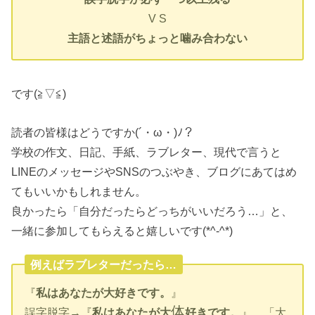
V S
主語と述語がちょっと噛み合わない
です(≧▽≦)
読者の皆様はどうですか(´・ω・)ﾉ？
学校の作文、日記、手紙、ラブレター、現代で言うと
LINEのメッセージやSNSのつぶやき、ブログにあてはめ
てもいいかもしれません。
良かったら「自分だったらどっちがいいだろう…」と、
一緒に参加してもらえると嬉しいです(*^-^*)
例えばラブレターだったら…
『
私はあなたが大好きです。
』
体
誤字脱字→『
私はあなたが大
好きです。
』…「大