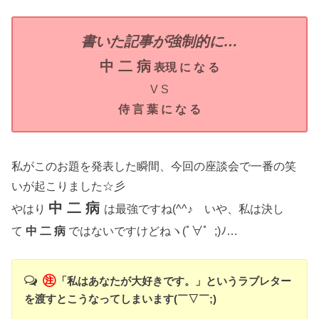
書いた記事が強制的に…
中 二 病
表現 に な る
V S
侍 言 葉 に な る
私がこのお題を発表した瞬間、今回の座談会で一番の笑
いが起こりました☆彡
中 二 病
やはり
は最強ですね(^^♪ いや、私は決し
て
中 二 病
ではないですけどねヽ(ﾟ∀゜;)ﾉ…
㊟
「私はあなたが大好きです。」というラブレター
を渡すとこうなってしまいます(￣▽￣;)ゞ