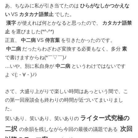
あ、ちなみに私が引き当てたのは
ひらがなしかつかえな
い
VS
カタカナ語禁止
でした。
漢字
が使えれば何とかなると思ったので、
カタカナ語禁
止
を選びました(*^-^*)
正直、
中二病
VS
侍言葉
を引きたかったのです。
中二病
だったらわざわざ変換する必要もなく、多分
素
で書けますからね(*￣▽￣)ﾉ
…いや、別に私自身が
中二病
というわけではないです
よヾ(;・∀・)ﾉｼ
さて、大盛り上がりで楽しい時間はあっという間で、こ
の第一回座談会も終わりの時間が近づいてまいりまし
た。
ライター式究極の
笑いあり、笑いあり、笑いありの
二択
次回
の余韻を残しながら今回の最後の議題である