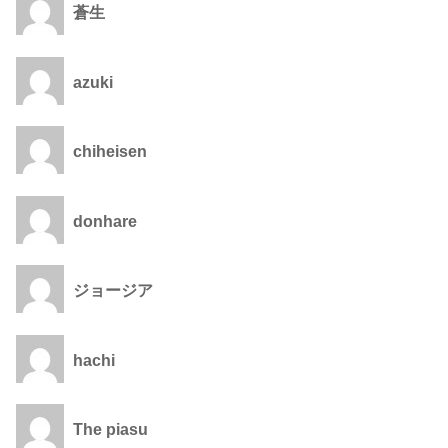
蒼生
azuki
chiheisen
donhare
ジョージア
hachi
The piasu