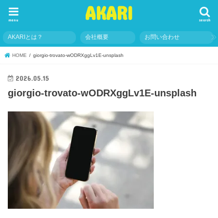
AKARI
menu
search
AKARIとは？
会社概要
お問い合わせ
HOME
giorgio-trovato-wODRXggLv1E-unsplash
2026.05.15
giorgio-trovato-wODRXggLv1E-unsplash