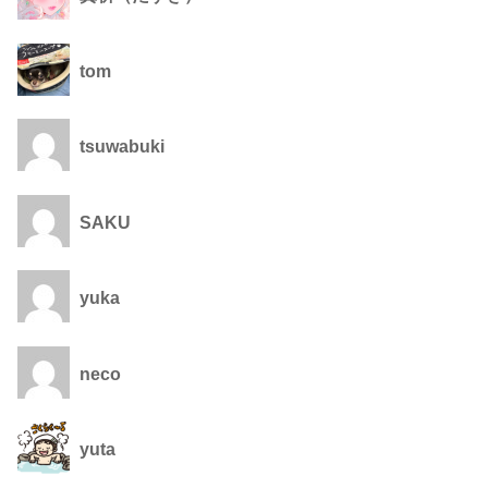
tom
tsuwabuki
SAKU
yuka
neco
yuta