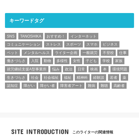
キーワードタグ
SNS
TANOSHIKA
おすすめ！
インターネット
コミュニケーション
ストレス
スポーツ
スマホ
ビジネス
ペット
メンタルヘルス
ライター企画
一般就労
不登校
仕事
働きづらさ
入院
動物
多様性
女性
子ども
学校
家族
就労継続支援A型事業所
悩み
政治
日常
映画
本
環境問題
生きづらさ
社会
社会福祉
福祉
精神科
経験談
若者
薬
認知症
障がい
障がい者
障害者アート
難病
難聴
高齢者
SITE INTRODUCTION
このライターの関連情報