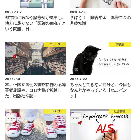
2025.10.7
2018.5.18
都市部に医師や診療所が集中し、
学ぼう！ 障害年金 障害年金の
地方に足りない「医師の偏在」と
基礎知識
いう問題。日…
ニュース
体験談
2022.7.8
2026.7.22
本。〜国立国会図書館に携わる障
ちゃんとできない自分と、今日も
害者施設や、コロナ禍で転換し
なんとかやっている【ねこパン
た、出版社や読…
ク】
LGBTQ
社会福祉