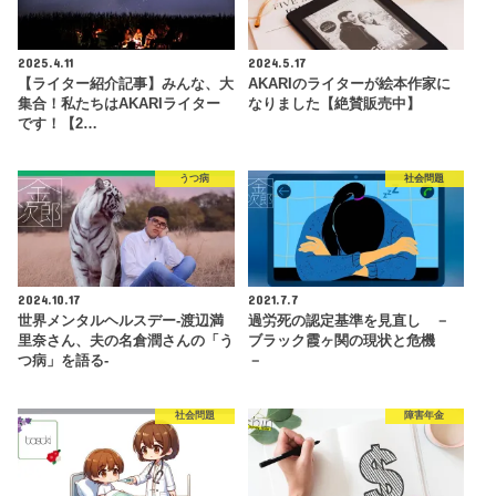
2025.4.11
2024.5.17
【ライター紹介記事】みんな、大
AKARIのライターが絵本作家に
集合！私たちはAKARIライター
なりました【絶賛販売中】
です！【2…
うつ病
社会問題
2024.10.17
2021.7.7
世界メンタルヘルスデー-渡辺満
過労死の認定基準を見直し －
里奈さん、夫の名倉潤さんの「う
ブラック霞ヶ関の現状と危機
つ病」を語る-
－
社会問題
障害年金