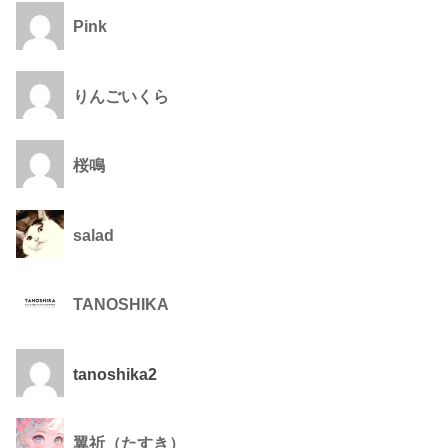
Pink
りんごいくら
桜鳴
salad
TANOSHIKA
tanoshika2
翼祈（たすき）