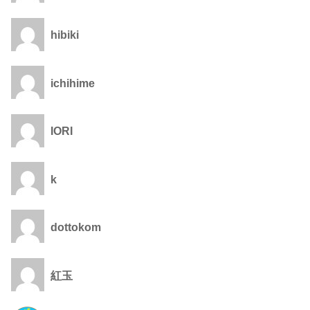
hibiki
ichihime
IORI
k
dottokom
紅玉