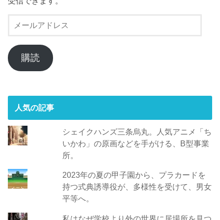
受信できます。
メ
ー
ル
ア
購読
ド
レ
ス
人気の記事
シェイクハンズ三条烏丸。人気アニメ「ち
いかわ」の原画などを手がける、B型事業
所。
2023年の夏の甲子園から、プラカードを
持つ式典誘導役が、多様性を受けて、男女
平等へ。
私はなぜ学校より外の世界に居場所を見つ