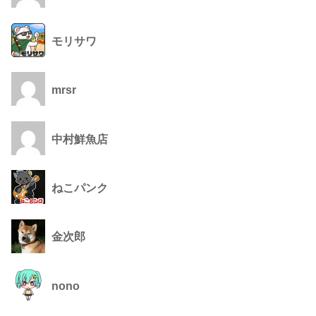
モリサワ
mrsr
中村鮮魚店
ねこパンク
金次郎
nono