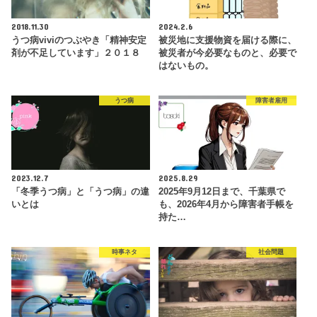
2018.11.30
2024.2.6
うつ病viviのつぶやき「精神安定
被災地に支援物資を届ける際に、
剤が不足しています」２０１８
被災者が今必要なものと、必要で
はないもの。
うつ病
障害者雇用
2023.12.7
2025.8.29
「冬季うつ病」と「うつ病」の違
2025年9月12日まで、千葉県で
いとは
も、2026年4月から障害者手帳を
持た…
時事ネタ
社会問題