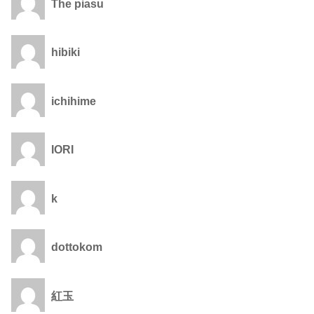
The piasu
hibiki
ichihime
IORI
k
dottokom
紅玉