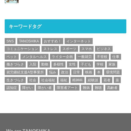
キーワードタグ
SNS
TANOSHIKA
おすすめ！
インターネット
コミュニケーション
ストレス
スポーツ
スマホ
ビジネス
ペット
メンタルヘルス
ライター企画
一般就労
不登校
仕事
働きづらさ
入院
動物
多様性
女性
子ども
学校
家族
就労継続支援A型事業所
悩み
政治
日常
映画
本
環境問題
生きづらさ
社会
社会福祉
福祉
精神科
経験談
若者
薬
認知症
障がい
障がい者
障害者アート
難病
難聴
高齢者