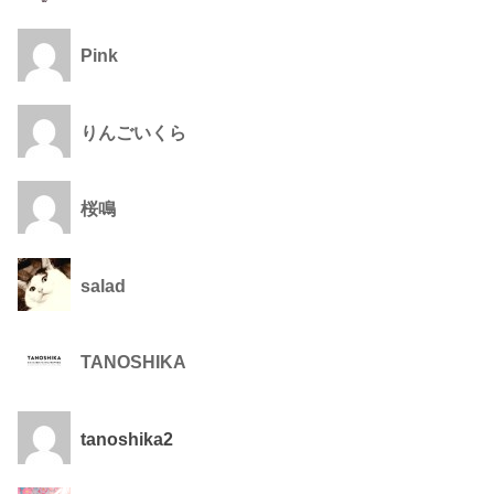
Pink
りんごいくら
桜鳴
salad
TANOSHIKA
tanoshika2