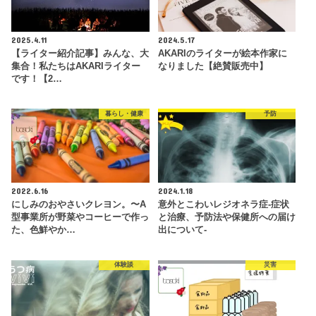
2025.4.11
2024.5.17
【ライター紹介記事】みんな、大
AKARIのライターが絵本作家に
集合！私たちはAKARIライター
なりました【絶賛販売中】
です！【2…
暮らし・健康
予防
2022.6.16
2024.1.18
にしみのおやさいクレヨン。〜A
意外とこわいレジオネラ症-症状
型事業所が野菜やコーヒーで作っ
と治療、予防法や保健所への届け
た、色鮮やか…
出について-
体験談
災害