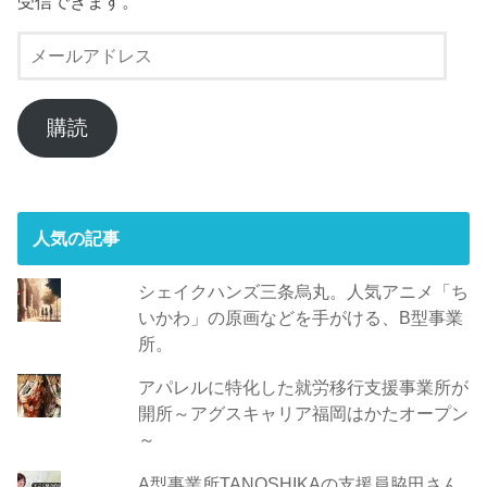
受信できます。
メ
ー
ル
ア
購読
ド
レ
ス
人気の記事
シェイクハンズ三条烏丸。人気アニメ「ち
いかわ」の原画などを手がける、B型事業
所。
アパレルに特化した就労移行支援事業所が
開所～アグスキャリア福岡はかたオープン
～
A型事業所TANOSHIKAの支援員脇田さん