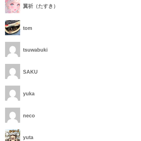
翼祈（たすき）
tom
tsuwabuki
SAKU
yuka
neco
yuta