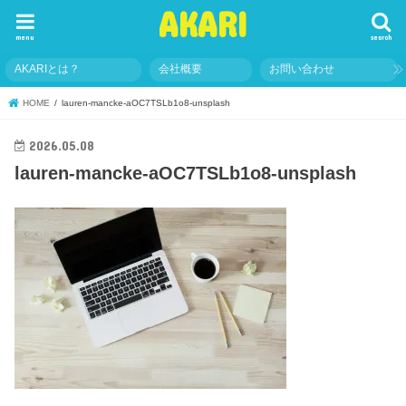
AKARI
menu
search
AKARIとは？
会社概要
お問い合わせ
HOME
lauren-mancke-aOC7TSLb1o8-unsplash
2026.05.08
lauren-mancke-aOC7TSLb1o8-unsplash