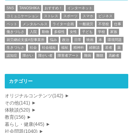
SNS
TANOSHIKA
おすすめ！
インターネット
コミュニケーション
ストレス
スポーツ
スマホ
ビジネス
ペット
メンタルヘルス
ライター企画
一般就労
不登校
仕事
働きづらさ
入院
動物
多様性
女性
子ども
学校
家族
就労継続支援A型事業所
悩み
政治
日常
映画
本
環境問題
生きづらさ
社会
社会福祉
福祉
精神科
経験談
若者
薬
認知症
障がい
障がい者
障害者アート
難病
難聴
高齢者
カテゴリー
オリジナルコンテンツ
(142)
►
その他
(141)
►
体験談
(520)
►
教育
(156)
►
暮らし・健康
(445)
►
社会問題
(1040)
►