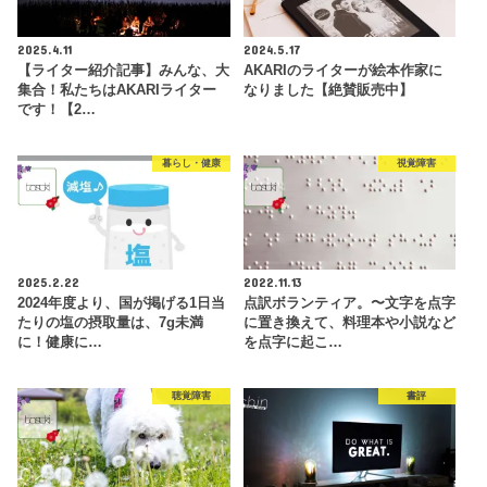
2025.4.11
2024.5.17
【ライター紹介記事】みんな、大
AKARIのライターが絵本作家に
集合！私たちはAKARIライター
なりました【絶賛販売中】
です！【2…
暮らし・健康
視覚障害
2025.2.22
2022.11.13
2024年度より、国が掲げる1日当
点訳ボランティア。〜文字を点字
たりの塩の摂取量は、7g未満
に置き換えて、料理本や小説など
に！健康に…
を点字に起こ…
聴覚障害
書評