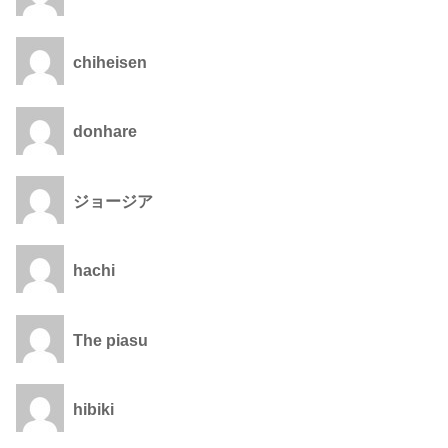
chiheisen
donhare
ジョージア
hachi
The piasu
hibiki