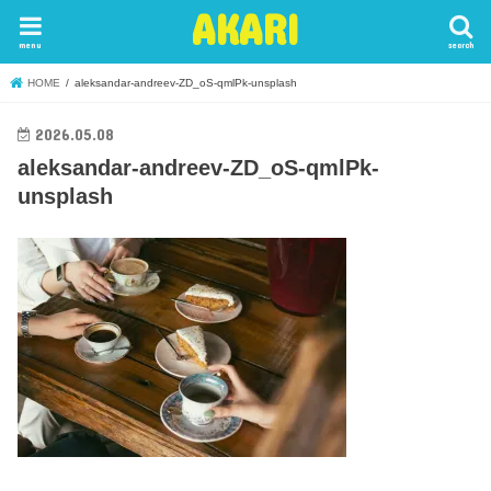
AKARI
menu
search
HOME
aleksandar-andreev-ZD_oS-qmlPk-unsplash
2026.05.08
aleksandar-andreev-ZD_oS-qmlPk-
unsplash