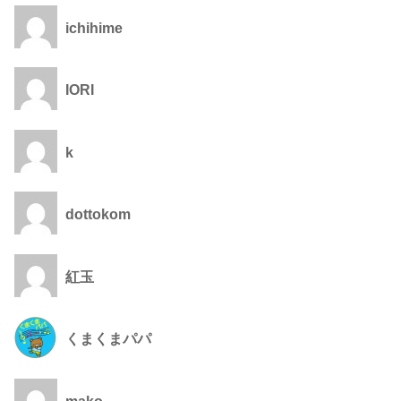
ichihime
IORI
k
dottokom
紅玉
くまくまパパ
mako