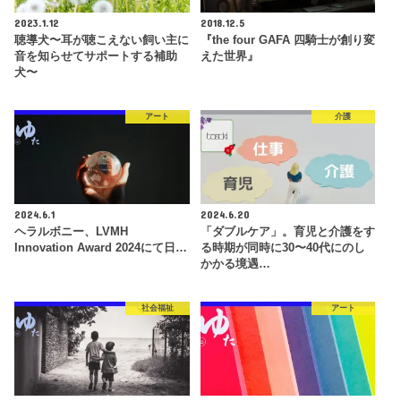
2023.1.12
2018.12.5
聴導犬〜耳が聴こえない飼い主に
『the four GAFA 四騎士が創り変
音を知らせてサポートする補助
えた世界』
犬〜
アート
介護
2024.6.1
2024.6.20
ヘラルボニー、LVMH
「ダブルケア」。育児と介護をす
Innovation Award 2024にて日…
る時期が同時に30〜40代にのし
かかる境遇…
社会福祉
アート