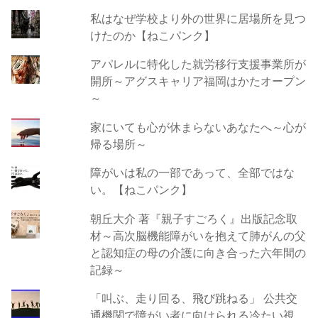
私はなぜ学校より外の世界に居場所を見つ
けたのか【ねこパンク】
アパレルに特化した就労移行支援事業所が
開所～アグスキャリア福岡はかたオープン
～
家にいても心が休まらないあなたへ～心が
帰る場所～
障がいは私の一部であって、全部ではな
い。【ねこパンク】
朝丘大介 著『親子すごろく』出版記念取
材～高次脳機能障がいを抱えて肺がんの父
と認知症の母の介護に向き合った六年間の
記録～
「叫ぶ、走り回る、飛び跳ねる」 公共交
通機関で障がい者に向けられる冷たい視