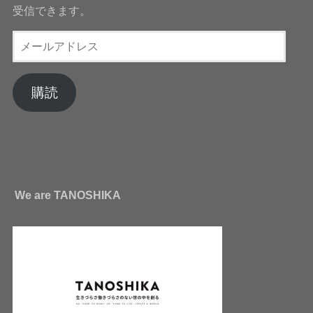
受信できます。
メ
ー
ル
ア
購読
ド
レ
ス
We are TANOSHIKA