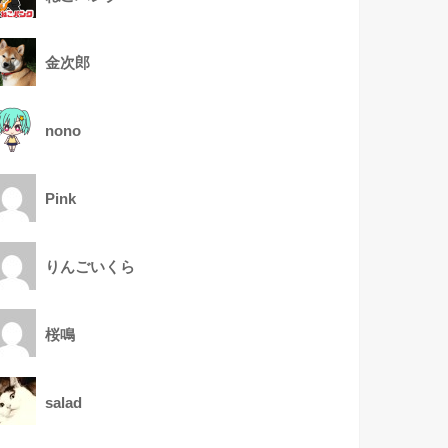
金次郎
nono
Pink
りんごいくら
桜鳴
salad