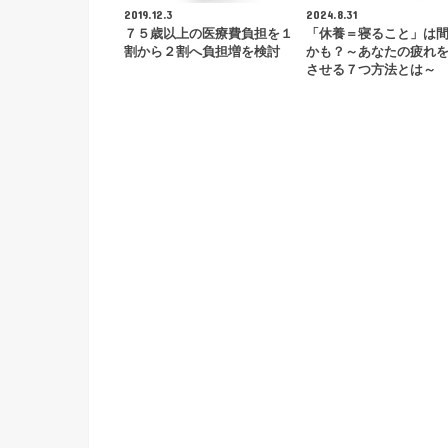
2019.12.3
2024.8.31
７５歳以上の医療費負担を１
「休養＝寝ること」は
割から２割へ負担増を検討
かも？～あなたの疲れ
させる７つ方法とは～