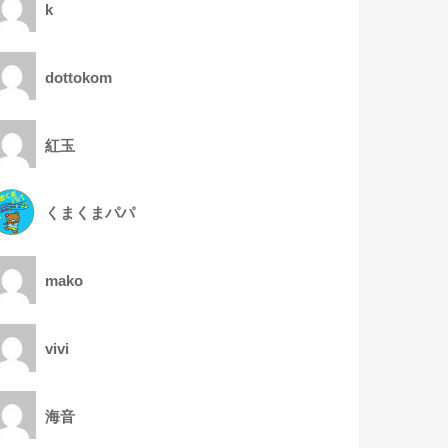
k
dottokom
紅玉
くまくまパパ
mako
vivi
海音