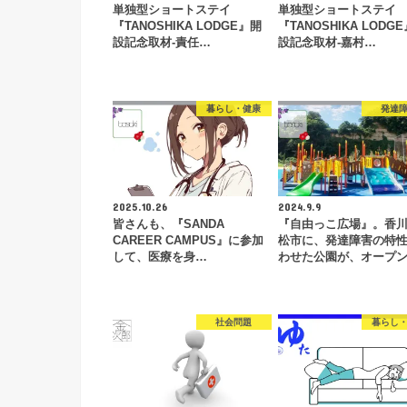
単独型ショートステイ
単独型ショートステイ
『TANOSHIKA LODGE』開
『TANOSHIKA LODG
設記念取材-責任…
設記念取材-嘉村…
暮らし・健康
発達
2025.10.26
2024.9.9
皆さんも、『SANDA
『自由っこ広場』。香
CAREER CAMPUS』に参加
松市に、発達障害の特
して、医療を身…
わせた公園が、オープ
社会問題
暮らし