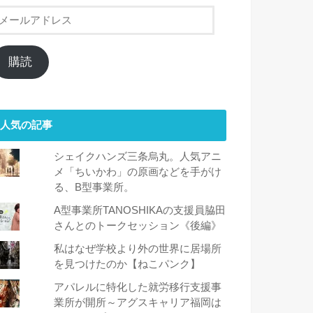
メ
ー
ル
ア
購読
ド
レ
ス
人気の記事
シェイクハンズ三条烏丸。人気アニ
メ「ちいかわ」の原画などを手がけ
る、B型事業所。
A型事業所TANOSHIKAの支援員脇田
さんとのトークセッション《後編》
私はなぜ学校より外の世界に居場所
を見つけたのか【ねこパンク】
アパレルに特化した就労移行支援事
業所が開所～アグスキャリア福岡は