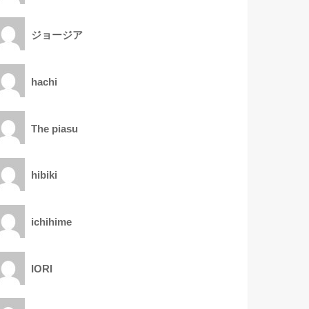
ジョージア
hachi
The piasu
hibiki
ichihime
IORI