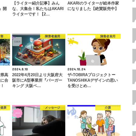
【ライター紹介記事】みん
AKARIのライターが絵本作家
E』開
な、大集合！私たちはAKARI
になりました【絶賛販売中】
ライターです！【2…
障害
障害者雇用
障害者雇用
2024.8.10
2024.10.24
川県高
2022年4月20日より大阪府大
ザ•TOBIRAプロジェクト
性に合
阪市にA型事業所『バーガー
TANOSHIKAデザインの思い
ン！
キング 大阪ベ…
を受けとめ…
・健康
メッセージ
介護