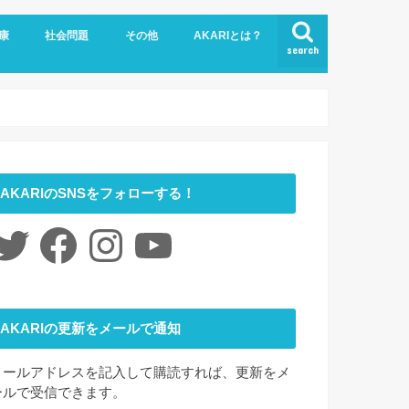
康
社会問題
その他
AKARIとは？
search
悩み
社会福祉
LGBTQ
コロナ
ジェンダー
ニュース
介護
時事ネタ
災害
社会学
アート
ファッション
夢
心理学
書評
お問い合わせ
サイトマップ
会社概要
AKARIのSNSをフォローする！
itter
Facebook
Instagram
YouTube
AKARIの更新をメールで通知
メールアドレスを記入して購読すれば、更新をメ
ールで受信できます。