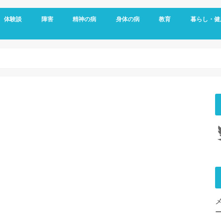
体験談
障害
精神の病
身体の病
教育
暮らし・健
メッセージ
視覚障害
聴覚障害
発達障害
知的障害
障害年金
障害者雇用
うつ病
双極性障害
統合失調症
パニック障害
不安神経症
依存症
適応障害
アレルギー
頭痛
ダウン症
がん
リウマチ
更年期障害
内臓の病気
整形外科の病気
脳・心臓の病気
糖尿病
その他の身体の病
子育て
予防
女性特有の
睡眠
Tw