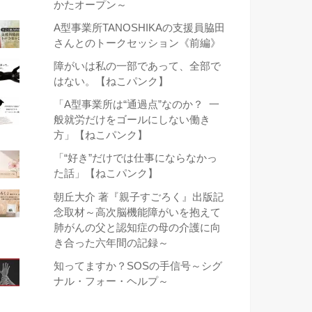
かたオープン～
A型事業所TANOSHIKAの支援員脇田
さんとのトークセッション《前編》
障がいは私の一部であって、全部で
はない。【ねこパンク】
「A型事業所は“通過点”なのか？ 一
般就労だけをゴールにしない働き
方」【ねこパンク】
「“好き”だけでは仕事にならなかっ
た話」【ねこパンク】
朝丘大介 著『親子すごろく』出版記
念取材～高次脳機能障がいを抱えて
肺がんの父と認知症の母の介護に向
き合った六年間の記録～
知ってますか？SOSの手信号～シグ
ナル・フォー・ヘルプ～