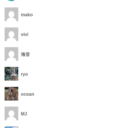
mako
vivi
海音
ryo
ocean
MJ