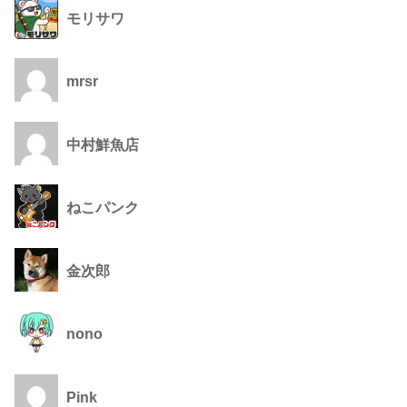
モリサワ
mrsr
中村鮮魚店
ねこパンク
金次郎
nono
Pink