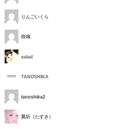
りんごいくら
桜鳴
salad
TANOSHIKA
tanoshika2
翼祈（たすき）