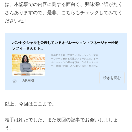
は、本記事での内容に関する面白く、興味深い話がたく
さんありますので、是非、こちらもチェックしてみてく
ださいね！
パンセクシャルを公表しているオペレーション・マネージャー松尾
ソフィーさんとト...
昨年10月より、弊社でオペレーション・マネ
ージャーを務める松尾ソフィーさんと、トー
クセッションの機会を頂き、ライターメンバ
ー、salad・Pink・どんはれ・ゆた・島川との
トークセッションが実現しました。また、ma
koとりんごいくらも同席してお話を伺いまし
た。ソフィーさんの回答は太字で記載してい
続きを読む
AKARI
ます。英語が堪能で、国際的な企業でのお仕
事も多数経験されてきたソフィーさんが、な
ぜ弊社で勤めることになったのか？また、本
人のセクシュアリティである「パンセクシャ
ル」についても、「LGBTQ+への理解を深め
てもらうためになん...
以上、今回はここまで。
相手はゆたでした、また次回の記事でお会いしましょ
う。