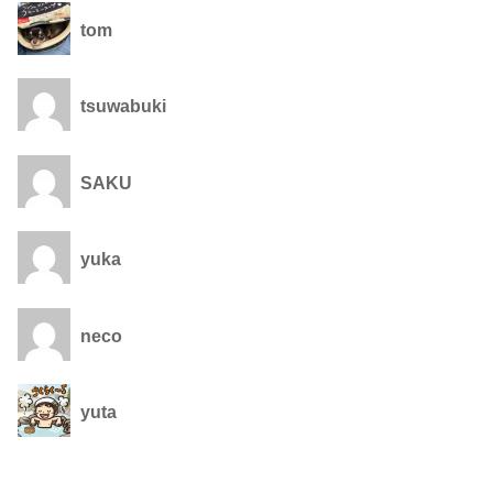
tom
tsuwabuki
SAKU
yuka
neco
yuta