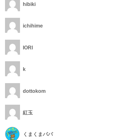
hibiki
ichihime
IORI
k
dottokom
紅玉
くまくまパパ