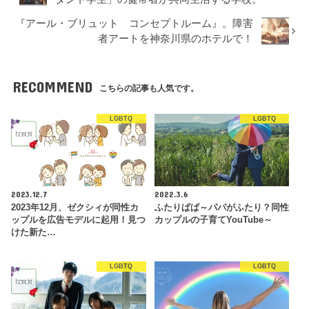
『アール・ブリュット コンセプトルーム』。障害
者アートを神奈川県のホテルで！
RECOMMEND
こちらの記事も人気です。
LGBTQ
LGBTQ
2023.12.7
2022.3.6
2023年12月、ゼクシィが同性カ
ふたりぱぱ～パパがふたり？同性
ップルを広告モデルに起用！見つ
カップルの子育てYouTube～
けた新た…
LGBTQ
LGBTQ