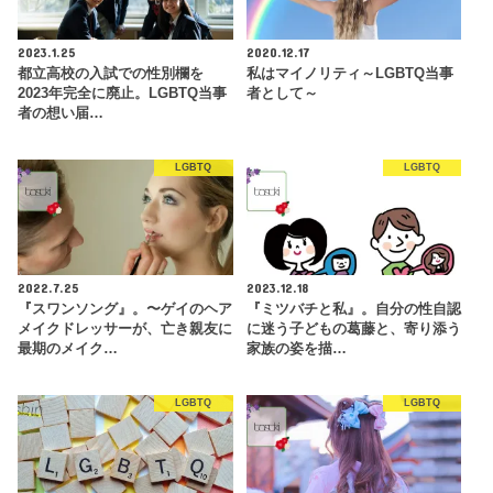
2023.1.25
2020.12.17
都立高校の入試での性別欄を
私はマイノリティ～LGBTQ当事
2023年完全に廃止。LGBTQ当事
者として～
者の想い届…
LGBTQ
LGBTQ
2022.7.25
2023.12.18
『スワンソング』。〜ゲイのヘア
『ミツバチと私』。自分の性自認
メイクドレッサーが、亡き親友に
に迷う子どもの葛藤と、寄り添う
最期のメイク…
家族の姿を描…
LGBTQ
LGBTQ