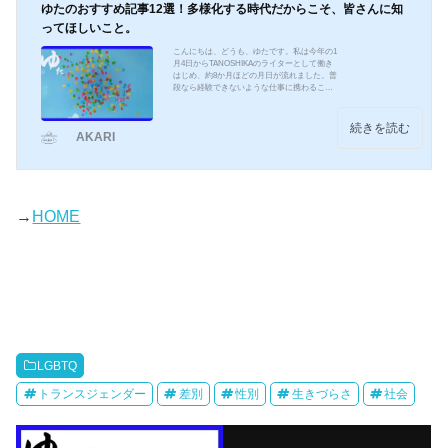
ゆたのおすすめ記事12選！多様化する時代だからこそ、皆さんに知
ってほしいこと。
こんにちは、どうも、ゆたです。私は今年の1
月4日からTANOSHIKAのライターとして働き
はじめ、約8か月ほどの月日が流れました。普
段なら経験できないような仕事に携わること
ができ、楽しい日々を送りつつ、目標に向か
って、精進しております！そんなゆたです
が、なんとAKARIの記事掲載本数がもうすぐ
続きを読む
AKARI
で１００作を迎えようとしています！今回は
記念して今まで上げた記事の中でも、人気が
あった記事や個人的にお気に入りの記事を選
抜して、まとめてみようかなと思います！選
抜するにあたって、思い入れがある記事もた
くさんあって、なかな...
→
HOME
LGBTQ
トランスジェンダー
差別
性別
生きづらさ
社会