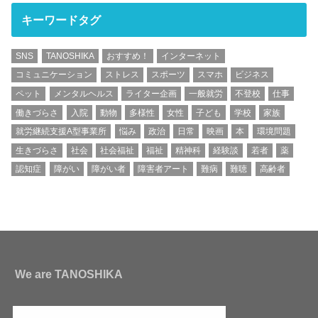
キーワードタグ
SNS
TANOSHIKA
おすすめ！
インターネット
コミュニケーション
ストレス
スポーツ
スマホ
ビジネス
ペット
メンタルヘルス
ライター企画
一般就労
不登校
仕事
働きづらさ
入院
動物
多様性
女性
子ども
学校
家族
就労継続支援A型事業所
悩み
政治
日常
映画
本
環境問題
生きづらさ
社会
社会福祉
福祉
精神科
経験談
若者
薬
認知症
障がい
障がい者
障害者アート
難病
難聴
高齢者
We are TANOSHIKA