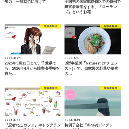
努力：一般就労に向けて
全国初の国家戦略特区での特例で
障害者雇用をする、『ローラン
ズ』というお花…
障害者雇用
障害者雇用
2025.8.29
2024.7.10
2025年9月12日まで、千葉県で
B型事業所「Naturest (ナチュレ
も、2026年4月から障害者手帳を
スト)」で、自家製の野菜や養蜜
持た…
の…
障害者雇用
障害者雇用
2023.3.22
2023.11.14
『忍者ねこカフェ』やドッグラン
特例子会社「digsy(ディグシ