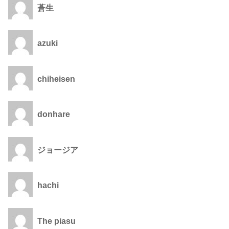
蒼生
azuki
chiheisen
donhare
ジョージア
hachi
The piasu