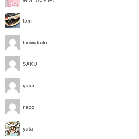
tom
tsuwabuki
SAKU
yuka
neco
yuta