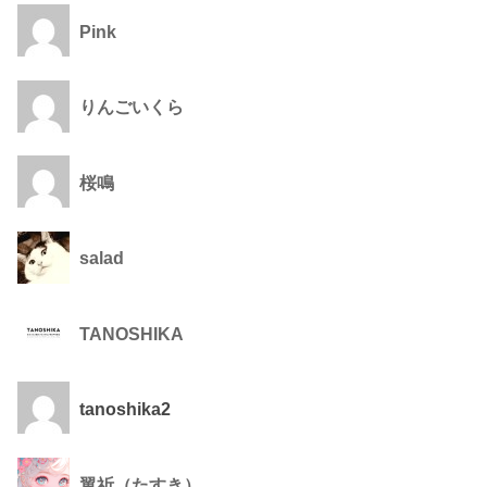
Pink
りんごいくら
桜鳴
salad
TANOSHIKA
tanoshika2
翼祈（たすき）