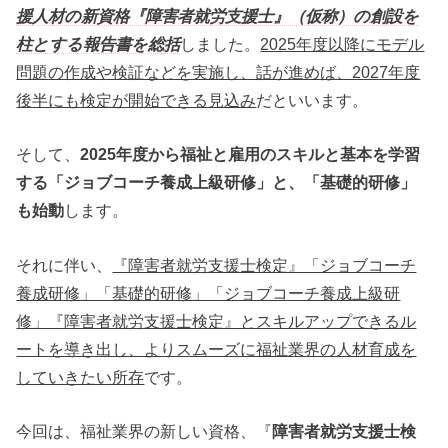
援人材の新資格『障害者就労支援士』（仮称）の創設を
柱とする報告書を総括
しました。
2025年度以降にモデル
問題の作成や検証などを実施し、話が進めば、2027年度
後半にも検定が開始できる見込み
だといいます。
そして、
2025年度から福祉と雇用のスキルと基本を学習
する「ジョブコーチ養成上級研修」と、「基礎的研修」
も始動
します。
それに伴い、
『障害者就労支援士検定』「ジョブコーチ
養成研修」「基礎的研修」「ジョブコーチ養成上級研
修」『障害者就労支援士検定』とスキルアップできるル
ートを導き出し、よりスムーズに福祉業界の人材育成を
していきたい所存
です。
今回は、福祉業界の新しい資格、『
障害者就労支援士検