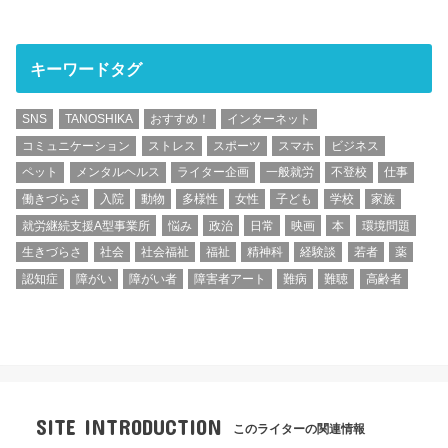
キーワードタグ
SNS
TANOSHIKA
おすすめ！
インターネット
コミュニケーション
ストレス
スポーツ
スマホ
ビジネス
ペット
メンタルヘルス
ライター企画
一般就労
不登校
仕事
働きづらさ
入院
動物
多様性
女性
子ども
学校
家族
就労継続支援A型事業所
悩み
政治
日常
映画
本
環境問題
生きづらさ
社会
社会福祉
福祉
精神科
経験談
若者
薬
認知症
障がい
障がい者
障害者アート
難病
難聴
高齢者
SITE INTRODUCTION
このライターの関連情報