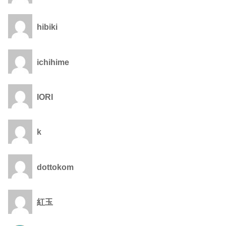
hibiki
ichihime
IORI
k
dottokom
紅玉