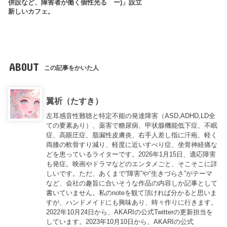
併設など、障害者が働く個性光る
ー)」設立
新しいカフェ。
ABOUT
この記事をかいた人
翼祈（たすき）
左耳感音性難聴と特定不能の発達障害（ASD,ADHD,LD全
ての要素あり）、薬害で糖尿病、甲状腺機能低下症、不眠
症、高眼圧症、脂漏性皮膚炎、右手人差し指に汗疱、軽く
両膝の軟骨すり減り、軽度に近いすべり症、坐骨神経痛な
どを患っているライターです。2026年1月15日、適応障害
も発症。映画やドラマなどのエンタメごと、そこそこに詳
しいです。ただ、あくまで“障害”や“生きづらさ”がテーマ
など、会社の趣旨に合いそうな作品の内容しか記事として
書いていません。私のnoteを観て頂ければ分かると思いま
すが、ハンドメイドにも興味あり、時々作りに行きます。
2022年10月24日から、AKARIの公式Twitterの更新担当を
しています。2023年10月10日から、AKARIの公式