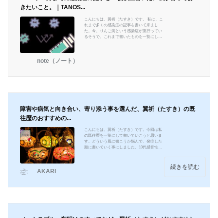
きたいこと。｜TANOS...
こんにちは、翼祈（たすき）です。 私は、こ
れまで多くの感染症の記事を書いて来まし
た。今、りんご病という感染症が流行ってい
るそうで、これまで書いたものを一覧にして
出そうと思います。 （※情報は、執筆当時の
もので、最新ではありませんので、もし今と
違うとかには対応できません。ご了承下さ
note（ノート）
い） インフルエンザ 全タイプのインフルエン
ザに効く、mRNAワクチン開発中！ | AKARI製
薬大手のモデルナは2021年7月7日、全ての季
節性インフルエンザに効くmRNAワクチン、
｢mRNA-1010｣の開発初期akari-media.com 第
一三共が開発の「フ
障害や病気と向き合い、寄り添う事を選んだ、翼祈（たすき）の既
往歴のおすすめの...
こんにちは、翼祈（たすき）です。今回は私
の既往歴を一覧にして書いていこうと思いま
す。どういう風に書こうか悩んで、発症した
順に書いていく事にしました。10代感音性難
聴20代特定不能の発達障害これは本当に1番最
初に書いた記事です。文章が今観たらやっぱ
り若いですね。この間少し修正入れましたけ
続きを読む
AKARI
どね。不眠症眼球上転糖尿病これは2番目と3
番目に書いた記事です。何を次に書くか悩ん
で、Twitterで私と同じくジプレキサを飲んで
糖尿病になったというのを検索で観たので、
それを支援員さんに話して、「そういう方を
減らしていきま...