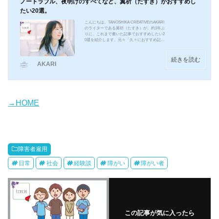
ノートラブル、夜明けのすべてなど、翼祈（たすき）がおすすめし
たい20選。
こんにちは。TANOSHIKA CREATIVEのAKARI
のライターである翼祈（たすき）が、約1年ぶ
りに、これまで書いた記事でおすすめしたい2
0選を紹介します。元々「久々におすすめ記事
一覧を書きたい」とずっと思っていたのと、
この間のライターさん間での新企画で、自分
のおすすめ記事を選ぶ時があり、それで出し
続きを読む
AKARI
てみました。掲載順ではなく、あいうえお順
にしています。▼映画：エゴイストこの記事
は実際に行われた会見の内容をベースに、会
見当日に色んな記事を読み返して、自分の言
葉で書き直して記事化しました。書いている
内容は、ほぼ会見で...
→HOME
障害者雇用
日常
社会
経験談
障がい
障がい者
この記事が気に入ったら