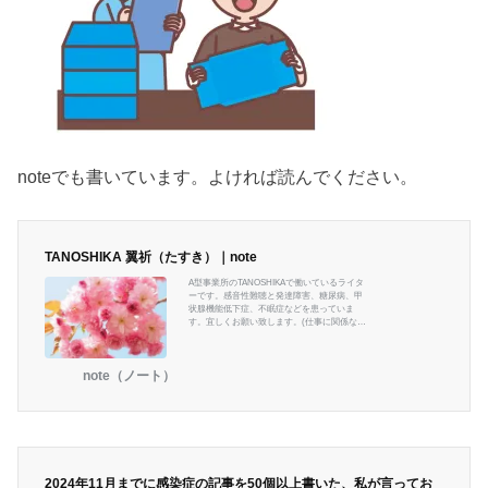
noteでも書いています。よければ読んでください。
TANOSHIKA 翼祈（たすき）｜note
A型事業所のTANOSHIKAで働いているライタ
ーです。感音性難聴と発達障害、糖尿病、甲
状腺機能低下症、不眠症などを患っていま
す。宜しくお願い致します。(仕事に関係ない
ですが、エンタメとハンドメイドを愛してま
す) ＃TANOSHIKA #A型事業所 ＃Webライタ
ー
note（ノート）
2024年11月までに感染症の記事を50個以上書いた、私が言ってお