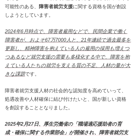
可能性のある、
障害者就労支援
に関する資格を国が創設
しようとしています。
2024年6月時点で、障害者雇用などで、民間企業で働く
障害者が、およそ67万7000人と、21年連続で過去最多を
更新し、精神障害を抱えている人の雇用の採用も増えつ
つあるなど就労支援の需要も多様化する中で、障害を抱
えている人たちの就労を支える質の不足、人材の量が大
きな課題
です。
障害者就労支援人材の社会的な認知度を高めていって、
処遇改善や人材確保に結び付けたいと、国が新しい資格
を創設することとなりました。
2025年2月27日、厚生労働省の「職場適応援助者の育
成・確保に関する作業部会」が開催され、障害者就労支