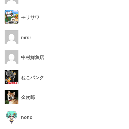
モリサワ
mrsr
中村鮮魚店
ねこパンク
金次郎
nono