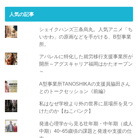
ス
人気の記事
シェイクハンズ三条烏丸。人気アニメ「ち
いかわ」の原画などを手がける、B型事業
所。
アパレルに特化した就労移行支援事業所が
開所～アグスキャリア福岡はかたオープン
～
A型事業所TANOSHIKAの支援員脇田さん
とのトークセッション《前編》
私はなぜ学校より外の世界に居場所を見つ
けたのか【ねこパンク】
発達心理学から見る壮年期・中年期（成人
中期）40~65歳頃の課題と発達や支援の仕