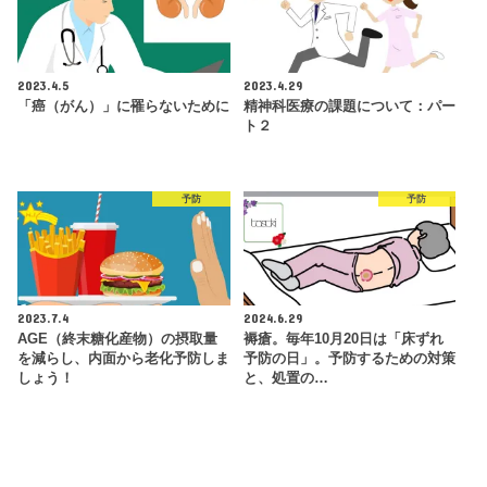
2023.4.5
2023.4.29
「癌（がん）」に罹らないために
精神科医療の課題について：パー
ト２
予防
予防
2023.7.4
2024.6.29
AGE（終末糖化産物）の摂取量
褥瘡。毎年10月20日は「床ずれ
を減らし、内面から老化予防しま
予防の日」。予防するための対策
しょう！
と、処置の…