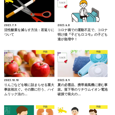
2023.7.9
2023.6.8
活性酸素を減らす方法：若返りに
コロナ禍での運動不足で、コロナ
ついて
明け後『子どもロコモ』の子ども
達が急増中！
予防
予防
2023.10.10
2023.8.9
りんごなどを喉に詰まらせる重大
夏の必需品、携帯扇風機に潜む事
事故相次ぐ。その際に行う、ハイ
故。落下等のリチウムイオン電池
ムリック法の…
破損で発火の…
予防
予防