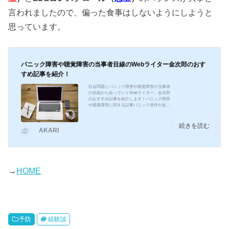
言われましたので、偏った食事はしないようにしようと
思っています
。
パニック障害や聴覚障害の当事者目線のWebライター金次郎のおす
すめ記事を紹介！
社会問題にパニック障害や聴覚障害の当事者
の目線から迫っていくWebライター、金次郎
のおすすめ記事を紹介します！パニック障害
や聴覚障害に関する記事パニック発作が起き
たらいったい何科の病院を受診したらいい
の？初めて書かれた記事です。パニック発作
が起きた際の自身の経験を当事者の目線で記
続きを読む
AKARI
事にしています。パニック障害発症直後の様
子や、治療のために行くべき診察科目などに
ついて述べています。https://akari-media.com/
2019/01/18/member-568/パニック（発作）障害
と言う病気を、もっと知って欲しい！こちら
ではパニック障...
→
HOME
予防
経験談