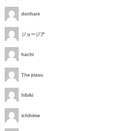
donhare
ジョージア
hachi
The piasu
hibiki
ichihime