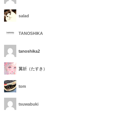
salad
TANOSHIKA
tanoshika2
翼祈（たすき）
tom
tsuwabuki