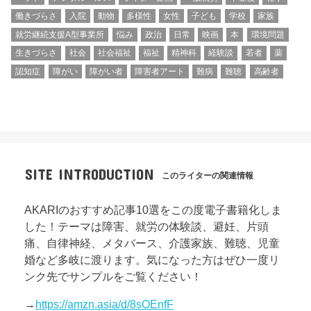
働きづらさ
入院
動物
多様性
女性
子ども
学校
家族
就労継続支援A型事業所
悩み
政治
日常
映画
本
環境問題
生きづらさ
社会
社会福祉
福祉
精神科
経験談
若者
薬
認知症
障がい
障がい者
障害者アート
難病
難聴
高齢者
SITE INTRODUCTION
このライターの関連情報
AKARIのおすすめ記事10選をこの度電子書籍化しま
した！テーマは障害、就労の体験談、避妊、片頭
痛、自律神経、メタバース、介護家族、難聴、児童
婚など多岐に渡ります。気になった方はぜひ一度リ
ンク先でサンプルをご覧ください！
→
https://amzn.asia/d/8sOEnfF