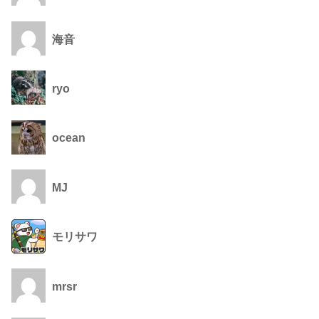
海音
ryo
ocean
MJ
モリサワ
mrsr