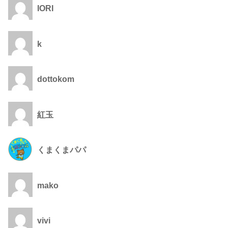
IORI
k
dottokom
紅玉
くまくまパパ
mako
vivi