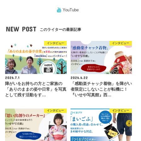
YouTube
NEW POST
このライターの最新記事
インタビュー
インタビュー
2026.7.1
2026.6.22
障がいをお持ちの方とご家族の
「感動楽チャック着物」を障がい
「ありのままの姿や日常」を写真
者限定にしないことが転機に！
として残す活動をす…
『いせや写真館』西…
インタビュー
インタビュー