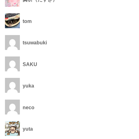
tom
tsuwabuki
SAKU
yuka
neco
yuta