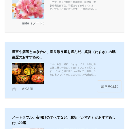
ーです。感音性難聴と発達障害、糖尿病、甲
状腺機能低下症、不眠症などを患っていま
す。宜しくお願い致します。(仕事に関係ない
ですが、エンタメとハンドメイドを愛してま
す) ＃TANOSHIKA #A型事業所 ＃Webライタ
ー
note（ノート）
障害や病気と向き合い、寄り添う事を選んだ、翼祈（たすき）の既
往歴のおすすめの...
こんにちは、翼祈（たすき）です。今回は私
の既往歴を一覧にして書いていこうと思いま
す。どういう風に書こうか悩んで、発症した
順に書いていく事にしました。10代感音性難
聴20代特定不能の発達障害これは本当に1番最
初に書いた記事です。文章が今観たらやっぱ
り若いですね。この間少し修正入れましたけ
続きを読む
AKARI
どね。不眠症眼球上転糖尿病これは2番目と3
番目に書いた記事です。何を次に書くか悩ん
で、Twitterで私と同じくジプレキサを飲んで
糖尿病になったというのを検索で観たので、
それを支援員さんに話して、「そういう方を
減らしていきま...
ノートラブル、夜明けのすべてなど、翼祈（たすき）がおすすめし
たい20選。