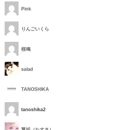
Pink
りんごいくら
桜鳴
salad
TANOSHIKA
tanoshika2
翼祈（たすき）