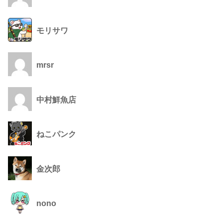
モリサワ
mrsr
中村鮮魚店
ねこパンク
金次郎
nono