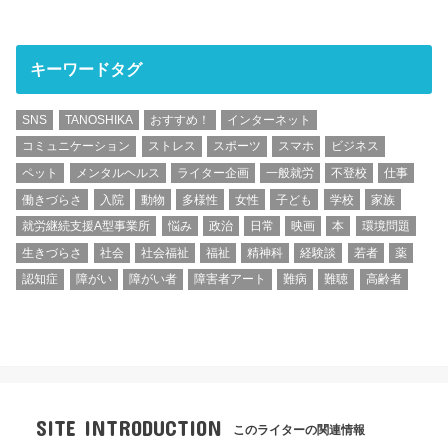
キーワードタグ
SNS
TANOSHIKA
おすすめ！
インターネット
コミュニケーション
ストレス
スポーツ
スマホ
ビジネス
ペット
メンタルヘルス
ライター企画
一般就労
不登校
仕事
働きづらさ
入院
動物
多様性
女性
子ども
学校
家族
就労継続支援A型事業所
悩み
政治
日常
映画
本
環境問題
生きづらさ
社会
社会福祉
福祉
精神科
経験談
若者
薬
認知症
障がい
障がい者
障害者アート
難病
難聴
高齢者
SITE INTRODUCTION
このライターの関連情報