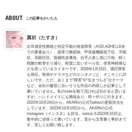
ABOUT
この記事をかいた人
翼祈（たすき）
左耳感音性難聴と特定不能の発達障害（ASD,ADHD,LD全
ての要素あり）、薬害で糖尿病、甲状腺機能低下症、不眠
症、高眼圧症、脂漏性皮膚炎、右手人差し指に汗疱、軽く
両膝の軟骨すり減り、軽度に近いすべり症、坐骨神経痛な
どを患っているライターです。2026年1月15日、適応障害
も発症。映画やドラマなどのエンタメごと、そこそこに詳
しいです。ただ、あくまで“障害”や“生きづらさ”がテーマ
など、会社の趣旨に合いそうな作品の内容しか記事として
書いていません。私のnoteを観て頂ければ分かると思いま
すが、ハンドメイドにも興味あり、時々作りに行きます。
2022年10月24日から、AKARIの公式Twitterの更新担当を
しています。2023年10月10日から、AKARIの公式
Instagram（インスタ）も担当。noteを今2023年10月は、
集中的に頑張って書いています。昔から文章書く事好きで
す、宜しくお願い致します。