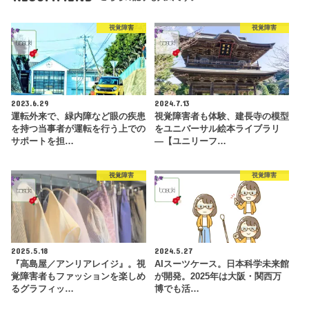
視覚障害
視覚障害
2023.6.29
2024.7.13
運転外来で、緑内障など眼の疾患
視覚障害者も体験、建長寺の模型
を持つ当事者が運転を行う上での
をユニバーサル絵本ライブラリ
サポートを担…
―【ユニリーフ…
視覚障害
視覚障害
2025.5.18
2024.5.27
『高島屋／アンリアレイジ』。視
AIスーツケース。日本科学未来館
覚障害者もファッションを楽しめ
が開発。2025年は大阪・関西万
るグラフィッ…
博でも活…