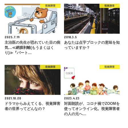
視覚障害
視覚障害
2025.7.19
2018.3.5
主治医の先生が恐れていた目の病
あなたは点字ブロックの意味を知
気…≪網膜剥離(もうまくはく
っていますか？
り)≫『パート…
視覚障害
視覚障害
2021.10.20
2023.4.23
ドラマからみえてくる、視覚障害
対面朗読が、コロナ禍でZOOMを
者の世界ってどんなの？
使ってオンライン化。視覚障害者
の人の元へ…