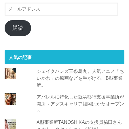
メ
ー
ル
ア
購読
ド
レ
ス
人気の記事
シェイクハンズ三条烏丸。人気アニメ「ち
いかわ」の原画などを手がける、B型事業
所。
アパレルに特化した就労移行支援事業所が
開所～アグスキャリア福岡はかたオープン
～
A型事業所TANOSHIKAの支援員脇田さん