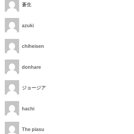
蒼生
azuki
chiheisen
donhare
ジョージア
hachi
The piasu