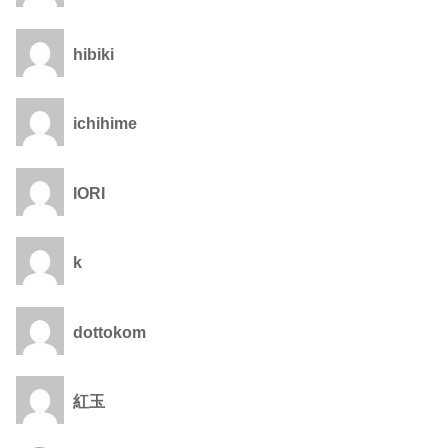
hibiki
ichihime
IORI
k
dottokom
紅玉