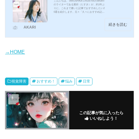
こんにちは。TANOSHIKA CREATIVEのAKARI
のライターである翼祈（たすき）が、約1年ぶ
りに、これまで書いた記事でおすすめしたい2
0選を紹介します。元々「久々におすすめ記事
一覧を書きたい」とずっと思っていたのと、
この間のライターさん間での新企画で、自分
のおすすめ記事を選ぶ時があり、それで出し
続きを読む
AKARI
てみました。掲載順ではなく、あいうえお順
にしています。▼映画：エゴイストこの記事
は実際に行われた会見の内容をベースに、会
見当日に色んな記事を読み返して、自分の言
葉で書き直して記事化しました。書いている
内容は、ほぼ会見で...
→HOME
視覚障害
おすすめ！
悩み
日常
この記事が気に入ったら
いいねしよう！