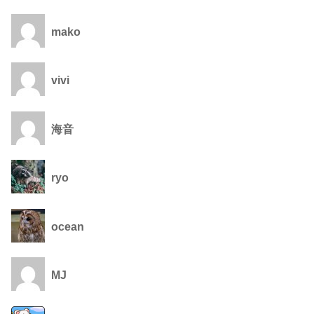
mako
vivi
海音
ryo
ocean
MJ