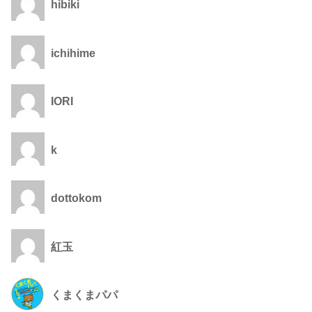
hibiki
ichihime
IORI
k
dottokom
紅玉
くまくまパパ