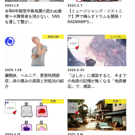
2024.1.8
2025.2.7
令和6年能登半島地震の思わぬ被
【ミュージシャンズ・ジストニ
害〜＃障害者を消さない、SNS
ア】声で鳴らすドラムを開発！
を通して繋が…
RADWIMPS…
身体の病
ニュース
2020.7.28
2026.2.25
腱鞘炎、ヘルニア、変形性関節
「はしか」に感染すると、今まで
症…体の痛みの原因と対処法の紹
の免疫の記憶が無くなる「免疫健
介
忘」で、感染…
災害
災害
2024.6.12
2023.9.14