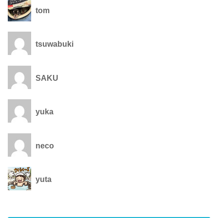
tom
tsuwabuki
SAKU
yuka
neco
yuta