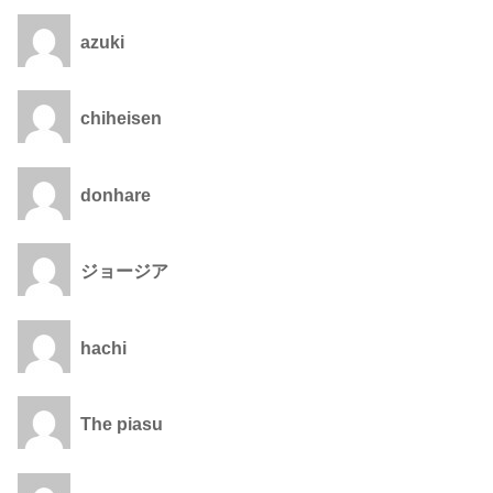
azuki
chiheisen
donhare
ジョージア
hachi
The piasu