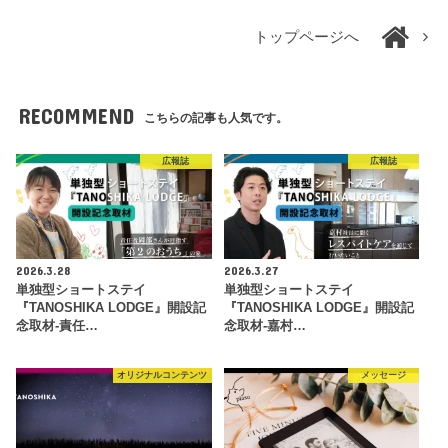
トップページへ
RECOMMEND
こちらの記事も人気です。
広報誌
広報誌
2026.3.28
2026.3.27
単独型ショートステイ
単独型ショートステイ
『TANOSHIKA LODGE』開設記
『TANOSHIKA LODGE』開設記
念取材-責任…
念取材-嘉村…
オリジナルコンテンツ
メッセージ