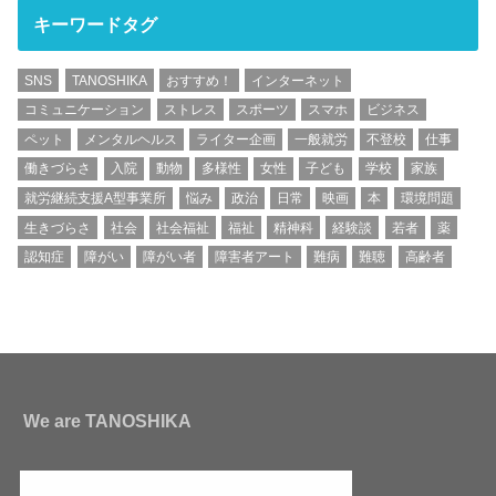
キーワードタグ
SNS
TANOSHIKA
おすすめ！
インターネット
コミュニケーション
ストレス
スポーツ
スマホ
ビジネス
ペット
メンタルヘルス
ライター企画
一般就労
不登校
仕事
働きづらさ
入院
動物
多様性
女性
子ども
学校
家族
就労継続支援A型事業所
悩み
政治
日常
映画
本
環境問題
生きづらさ
社会
社会福祉
福祉
精神科
経験談
若者
薬
認知症
障がい
障がい者
障害者アート
難病
難聴
高齢者
We are TANOSHIKA