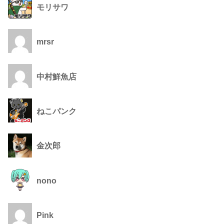
モリサワ
mrsr
中村鮮魚店
ねこパンク
金次郎
nono
Pink