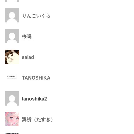
りんごいくら
桜鳴
salad
TANOSHIKA
tanoshika2
翼祈（たすき）