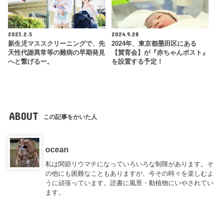
2023.2.5
2024.9.28
新生児マススクリーニングで、先
2024年、東京都墨田区にある
天性代謝異常等の難病の早期発見
【賛育会】が『赤ちゃんポスト』
へと繋げるー。
を設置する予定！
ABOUT
この記事をかいた人
ocean
私は関節リウマチになっていろいろな制限があります。そ
の他にも困難なこともありますが、今その時々を楽しむよ
うに頑張っています。読書に風景・動植物にいやされてい
ます。