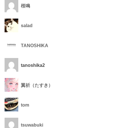
桜鳴
salad
TANOSHIKA
tanoshika2
翼祈（たすき）
tom
tsuwabuki