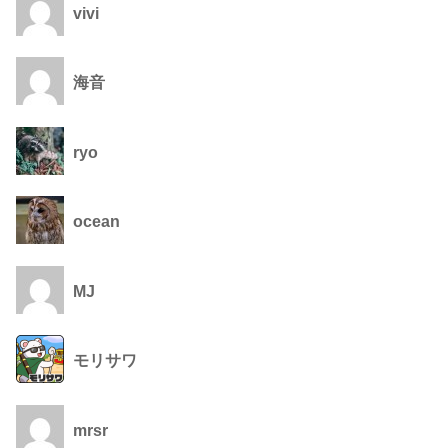
vivi
海音
ryo
ocean
MJ
モリサワ
mrsr