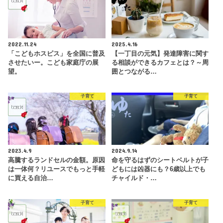
2022.11.24
2025.4.16
「こどもホスピス」を全国に普及
【一丁目の元気】発達障害に関す
させたいー。こども家庭庁の展
る相談ができるカフェとは？～周
望。
囲とつながる…
子育て
子育て
2023.4.9
2024.9.14
高騰するランドセルの金額。原因
命を守るはずのシートベルトが子
は一体何？リユースでもっと手軽
どもには凶器にも？6歳以上でも
に買える自治…
チャイルド・…
子育て
子育て