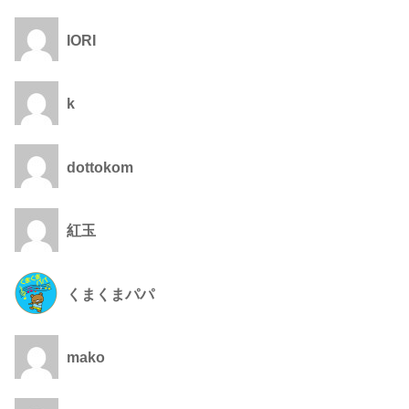
IORI
k
dottokom
紅玉
くまくまパパ
mako