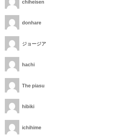
chiheisen
donhare
ジョージア
hachi
The piasu
hibiki
ichihime