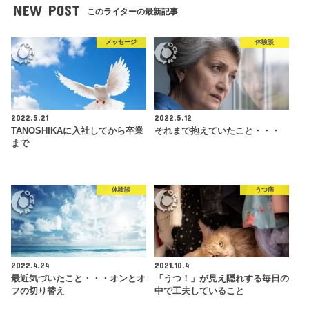
NEW POST
このライターの最新記事
メッセージ
体験談
2022.5.21
2022.5.12
TANOSHIKAに入社してから卒業
それまで抱えていたこと・・・
まで
体験談
うつ病
2022.4.24
2021.10.4
最近気づいたこと・・・オンとオ
「うつ！」が見え隠れする毎日の
フの切り替え
中で工夫していること