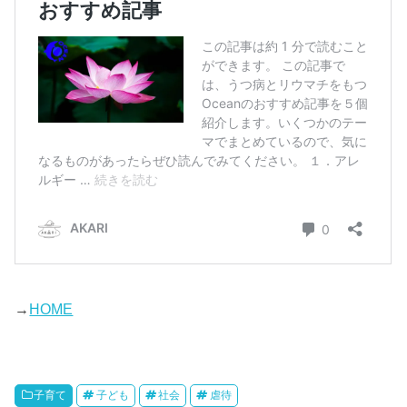
→
HOME
子育て
子ども
社会
虐待