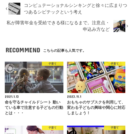
コンピュテーショナルシンキングと徐々に広まりつ
つあるシビテックという考え
私が障害年金を受給できる様になるまで。注意点・
申込み方など
RECOMMEND
こちらの記事も人気です。
子育て
子育て
2021.1.13
2023.11.1
命を守るチャイルドシート 動い
おもちゃのサブスクを利用して、
ている車で注意する子どもの行動
変わる子どもの興味や関心に対応
とは・・・
しましょう！
子育て
子育て