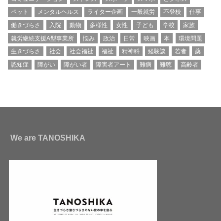
ペット
メンタルヘルス
ライター企画
一般就労
不登校
仕事
働きづらさ
入院
動物
多様性
女性
子ども
学校
家族
就労継続支援A型事業所
悩み
政治
日常
映画
本
環境問題
生きづらさ
社会
社会福祉
福祉
精神科
経験談
若者
薬
認知症
障がい
障がい者
障害者アート
難病
難聴
高齢者
We are TANOSHIKA