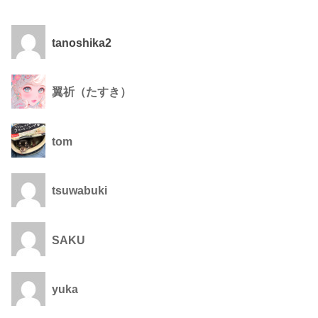
tanoshika2
翼祈（たすき）
tom
tsuwabuki
SAKU
yuka