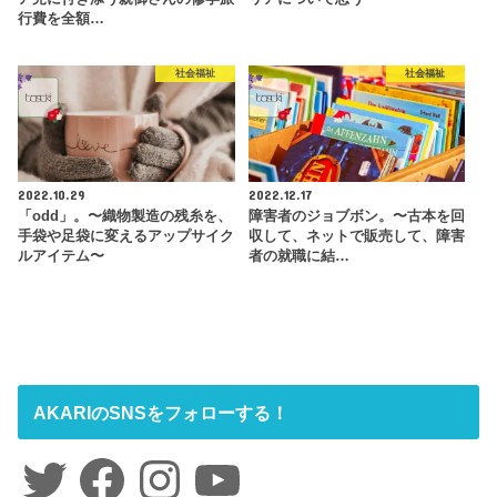
行費を全額…
社会福祉
社会福祉
2022.10.29
2022.12.17
「odd」。〜織物製造の残糸を、
障害者のジョブボン。〜古本を回
手袋や足袋に変えるアップサイク
収して、ネットで販売して、障害
ルアイテム〜
者の就職に結…
AKARIのSNSをフォローする！
Twitter
Facebook
Instagram
YouTube