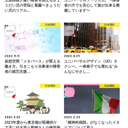
兄弟姉妹が重い障害を抱えるきょ
ユニバーサルツーリズム。〜障害
うだい児の苦悩と葛藤〜きょうだ
者の方でも安心して旅が出来る整
い児のリアル…
備しています〜
社会福祉
社会福祉
2022.11.11
2022.8.29
仮想空間「メタバース」が変える
ユニバーサルデザイン（UD）タ
働き方。引きこもり当事者や障害
クシー。〜車椅子でも乗れる"み
者の就労支援…
んなにやさし…
社会福祉
社会福祉
2023.9.20
2025.2.25
2023年度から東京都が医療的ケ
「精神科病院」がなくなったイタ
ア児に付き添う親御さんの修学旅
リアについて思う