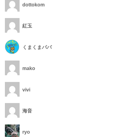
dottokom
紅玉
くまくまパパ
mako
vivi
海音
ryo