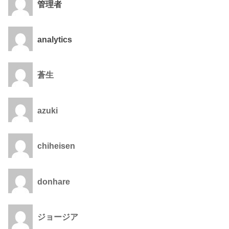
管理者
analytics
蒼生
azuki
chiheisen
donhare
ジョージア