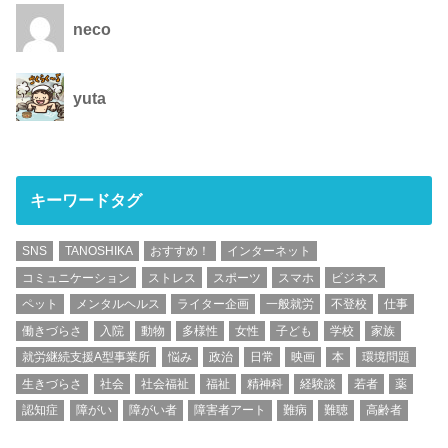
neco
yuta
キーワードタグ
SNS
TANOSHIKA
おすすめ！
インターネット
コミュニケーション
ストレス
スポーツ
スマホ
ビジネス
ペット
メンタルヘルス
ライター企画
一般就労
不登校
仕事
働きづらさ
入院
動物
多様性
女性
子ども
学校
家族
就労継続支援A型事業所
悩み
政治
日常
映画
本
環境問題
生きづらさ
社会
社会福祉
福祉
精神科
経験談
若者
薬
認知症
障がい
障がい者
障害者アート
難病
難聴
高齢者