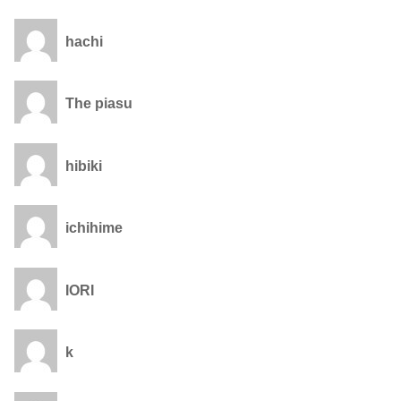
hachi
The piasu
hibiki
ichihime
IORI
k