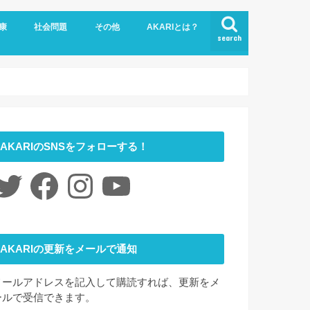
康
社会問題
その他
AKARIとは？
search
悩み
社会福祉
LGBTQ
コロナ
ジェンダー
ニュース
介護
時事ネタ
災害
社会学
アート
ファッション
夢
心理学
書評
お問い合わせ
サイトマップ
会社概要
AKARIのSNSをフォローする！
itter
Facebook
Instagram
YouTube
AKARIの更新をメールで通知
メールアドレスを記入して購読すれば、更新をメ
ールで受信できます。