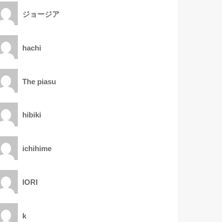
ジョージア
hachi
The piasu
hibiki
ichihime
IORI
k