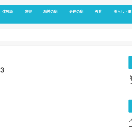
体験談
障害
精神の病
身体の病
教育
暮らし・健
メッセージ
視覚障害
聴覚障害
発達障害
知的障害
障害年金
障害者雇用
うつ病
双極性障害
統合失調症
パニック障害
不安神経症
依存症
適応障害
アレルギー
頭痛
ダウン症
がん
リウマチ
更年期障害
内臓の病気
整形外科の病気
脳・心臓の病気
糖尿病
その他の身体の病
子育て
予防
女性特有の
睡眠
13
Tw