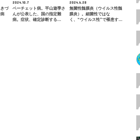
2024.10.7
2024.6.28
生きづ
ベーチェット病。平山遊季さ
無菌性髄膜炎（ウイルス性髄
つ病
んが公表した、国の指定難
膜炎）。細菌性ではな
病。症状、確定診断する…
く、“ウイルス性”で罹患す…