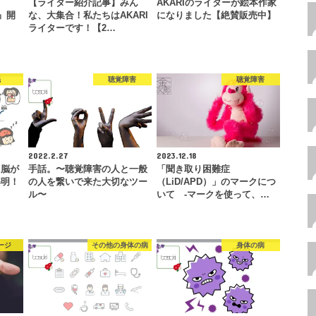
【ライター紹介記事】みん
AKARIのライターが絵本作家
E』開
な、大集合！私たちはAKARI
になりました【絶賛販売中】
ライターです！【2…
眠
聴覚障害
聴覚障害
2022.2.27
2023.12.18
、脳が
手話。〜聴覚障害の人と一般
「聞き取り困難症
解明！
の人を繋いで来た大切なツー
（LiD/APD）」のマークにつ
…
ル〜
いて -マークを使って、…
ージ
その他の身体の病
身体の病