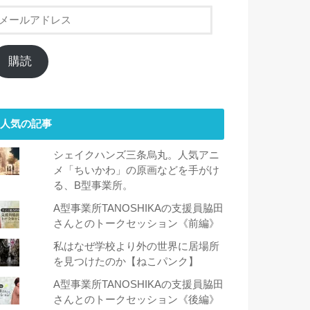
メ
ー
ル
ア
購読
ド
レ
ス
人気の記事
シェイクハンズ三条烏丸。人気アニ
メ「ちいかわ」の原画などを手がけ
る、B型事業所。
A型事業所TANOSHIKAの支援員脇田
さんとのトークセッション《前編》
私はなぜ学校より外の世界に居場所
を見つけたのか【ねこパンク】
A型事業所TANOSHIKAの支援員脇田
さんとのトークセッション《後編》