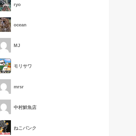
ryo
ocean
MJ
モリサワ
mrsr
中村鮮魚店
ねこパンク