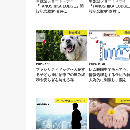
単独型ショートステイ
単独型ショートステイ
『TANOSHIKA LODGE』開
『TANOSHIKA LODG
設記念取材-責任…
設記念取材-嘉村…
社会福祉
睡
2023.1.16
2024.11.30
ファシリティドッグ〜入院す
レム睡眠中であっても
る子ども達に治療での痛み緩
情報処理をする仕組み
和や安らぎを与える存…
人為的に刺激し、脳を
オリジナルコンテンツ
メッセ