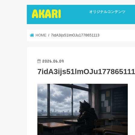
AKARI
オリジナルコンテンツ
インタビュー
ライターズインタビュー
リカバリーストーリーズ
広報誌
HOME
7idA3ijs51lmOJu1778651113
2026.06.09
7idA3ijs51lmOJu17786511