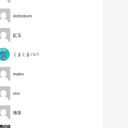
dottokom
紅玉
くまくまパパ
mako
vivi
海音