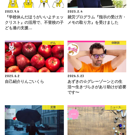
2023.9.6
2025.2.4
『学校休んだほうがいいよチェッ
就労プログラム『指示の受け方・
クリスト』の活用で、不登校の子
メモの取り方』を受けました
ども達の支援…
がん
体験談
2025.6.2
2026.5.23
自己紹介りんごいくら
あずきの☆グレーゾーンとの生
活〜生きづらさがあり助けが必要
です〜
災害
ニュース