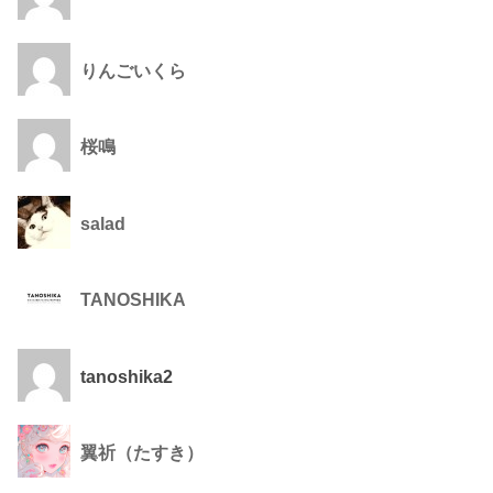
りんごいくら
桜鳴
salad
TANOSHIKA
tanoshika2
翼祈（たすき）