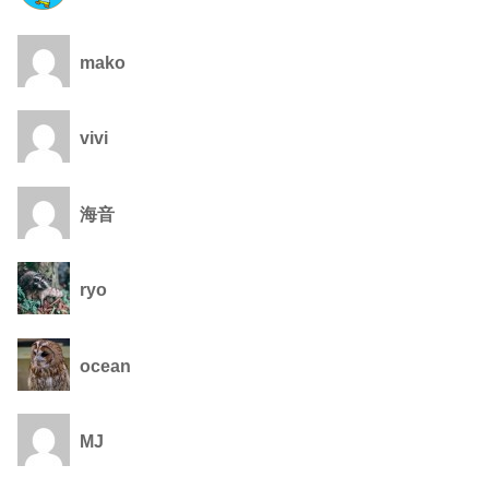
mako
vivi
海音
ryo
ocean
MJ