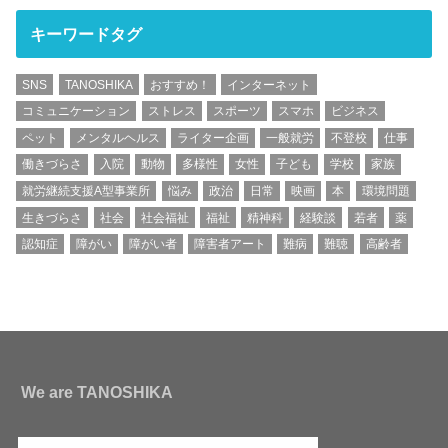
キーワードタグ
SNS
TANOSHIKA
おすすめ！
インターネット
コミュニケーション
ストレス
スポーツ
スマホ
ビジネス
ペット
メンタルヘルス
ライター企画
一般就労
不登校
仕事
働きづらさ
入院
動物
多様性
女性
子ども
学校
家族
就労継続支援A型事業所
悩み
政治
日常
映画
本
環境問題
生きづらさ
社会
社会福祉
福祉
精神科
経験談
若者
薬
認知症
障がい
障がい者
障害者アート
難病
難聴
高齢者
We are TANOSHIKA