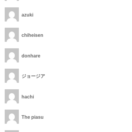
azuki
chiheisen
donhare
ジョージア
hachi
The piasu