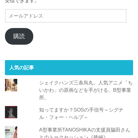
受信できます。
メ
ー
ル
ア
購読
ド
レ
ス
人気の記事
シェイクハンズ三条烏丸。人気アニメ「ち
いかわ」の原画などを手がける、B型事業
所。
知ってますか？SOSの手信号～シグナ
ル・フォー・ヘルプ～
A型事業所TANOSHIKAの支援員脇田さん
とのトークセッション《後編》