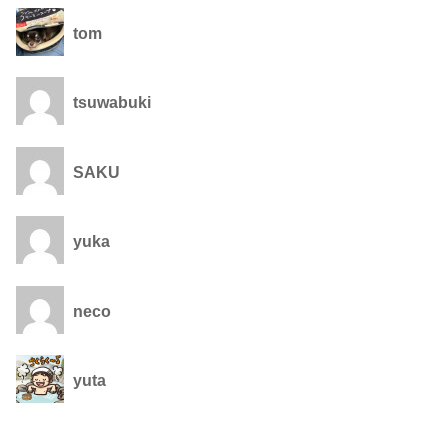
tom
tsuwabuki
SAKU
yuka
neco
yuta