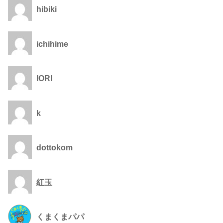
hibiki
ichihime
IORI
k
dottokom
紅玉
くまくまパパ