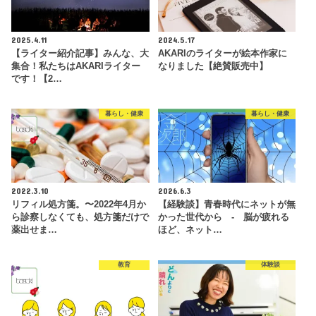
2025.4.11
2024.5.17
【ライター紹介記事】みんな、大
AKARIのライターが絵本作家に
集合！私たちはAKARIライター
なりました【絶賛販売中】
です！【2…
暮らし・健康
暮らし・健康
2022.3.10
2026.6.3
リフィル処方箋。〜2022年4月か
【経験談】青春時代にネットが無
ら診察しなくても、処方箋だけで
かった世代から - 脳が疲れる
薬出せま…
ほど、ネット…
教育
体験談