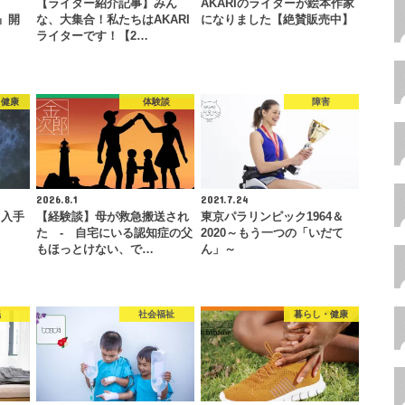
【ライター紹介記事】みん
AKARIのライターが絵本作家
E』開
な、大集合！私たちはAKARI
になりました【絶賛販売中】
ライターです！【2…
・健康
体験談
障害
2026.8.1
2021.7.24
も入手
【経験談】母が救急搬送され
東京パラリンピック1964＆
た - 自宅にいる認知症の父
2020～もう一つの「いだて
もほっとけない、で…
ん」～
眠
社会福祉
暮らし・健康