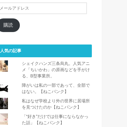
メ
ー
ル
ア
購読
ド
レ
ス
人気の記事
シェイクハンズ三条烏丸。人気アニ
メ「ちいかわ」の原画などを手がけ
る、B型事業所。
障がいは私の一部であって、全部で
はない。【ねこパンク】
私はなぜ学校より外の世界に居場所
を見つけたのか【ねこパンク】
「“好き”だけでは仕事にならなかっ
た話」【ねこパンク】