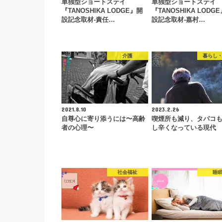
単独型ショートステイ
単独型ショートステイ
『TANOSHIKA LODGE』開
『TANOSHIKA LODG
設記念取材-責任…
設記念取材-嘉村…
介護
暮らし
2021.8.10
2023.2.26
自尊心に寄り添うには〜高齢
喫煙所も減り、タバコ
者の心理〜
し辛くなっている現代
社会福祉
睡