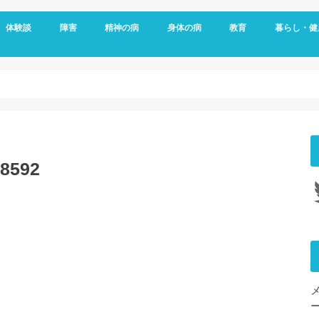
体験談
障害
精神の病
身体の病
教育
暮らし・健
メッセージ
視覚障害
聴覚障害
発達障害
知的障害
障害年金
障害者雇用
うつ病
双極性障害
統合失調症
パニック障害
不安神経症
依存症
適応障害
アレルギー
頭痛
ダウン症
がん
リウマチ
更年期障害
内臓の病気
整形外科の病気
脳・心臓の病気
糖尿病
その他の身体の病
子育て
予防
女性特有の
睡眠
8592
Tw