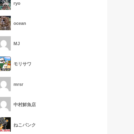
ryo
ocean
MJ
モリサワ
mrsr
中村鮮魚店
ねこパンク