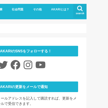
康
社会問題
その他
AKARIとは？
search
悩み
社会福祉
LGBTQ
コロナ
ジェンダー
ニュース
介護
時事ネタ
災害
社会学
アート
ファッション
夢
心理学
書評
お問い合わせ
サイトマップ
会社概要
AKARIのSNSをフォローする！
itter
Facebook
Instagram
YouTube
AKARIの更新をメールで通知
メールアドレスを記入して購読すれば、更新をメ
ールで受信できます。