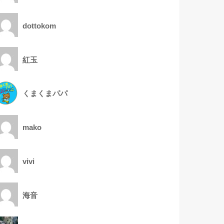
dottokom
紅玉
くまくまパパ
mako
vivi
海音