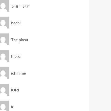
ジョージア
hachi
The piasu
hibiki
ichihime
IORI
k