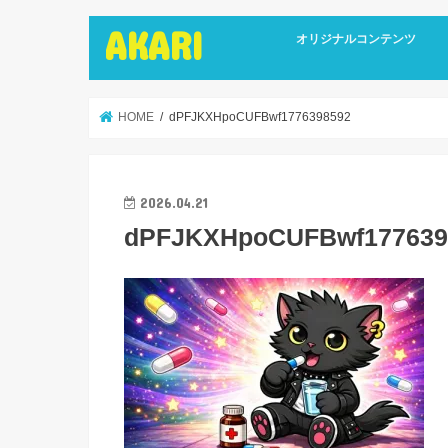
AKARI
オリジナルコンテンツ
インタビュー
ライターズインタビュー
リカバリーストーリーズ
広報誌
HOME
dPFJKXHpoCUFBwf1776398592
2026.04.21
dPFJKXHpoCUFBwf177639