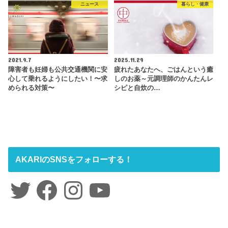
ニュース
暮らし・健康
2021.9.7
2025.11.29
障害者も妊婦も公共交通機関に安
疲れたあなたへ、ごはんという癒
心して乗れるようにしたい！〜求
しのお薬～元調理師のかんたんレ
められる対策〜
シピと自炊の…
AKARIのSNSをフォローする！
Twitter
Facebook
Instagram
YouTube