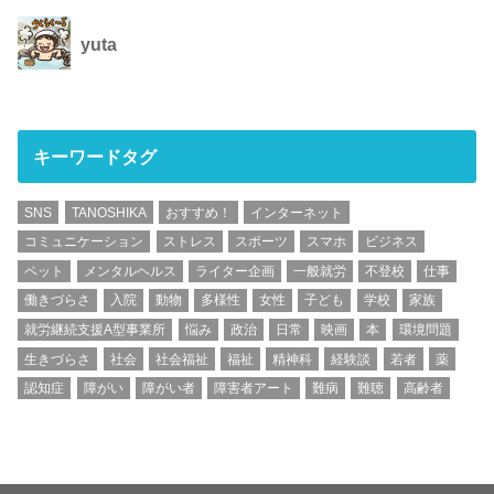
yuta
キーワードタグ
SNS
TANOSHIKA
おすすめ！
インターネット
コミュニケーション
ストレス
スポーツ
スマホ
ビジネス
ペット
メンタルヘルス
ライター企画
一般就労
不登校
仕事
働きづらさ
入院
動物
多様性
女性
子ども
学校
家族
就労継続支援A型事業所
悩み
政治
日常
映画
本
環境問題
生きづらさ
社会
社会福祉
福祉
精神科
経験談
若者
薬
認知症
障がい
障がい者
障害者アート
難病
難聴
高齢者