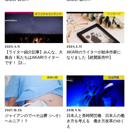
オリジナルコンテンツ
メッセージ
2025.4.11
2024.5.17
【ライター紹介記事】みんな、大
AKARIのライターが絵本作家に
集合！私たちはAKARIライター
なりました【絶賛販売中】
です！【2…
身体の病
社会問題
2021.10.26
2018.9.16
ジャイアンのでべそは臍（へそ）
日本人と長時間労働 日本人の働
ヘルニア！？
き方を考える 働き方改革のゆく
え