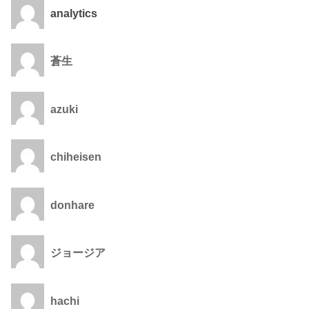
analytics
蒼生
azuki
chiheisen
donhare
ジョージア
hachi