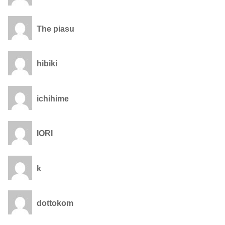
The piasu
hibiki
ichihime
IORI
k
dottokom