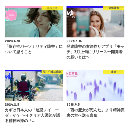
ニュース
発達障害
2024.6.10
2024.3.16
「依存性パーソナリティ障害」に
発達障害の友達作りアプリ「モッ
ついて思うこと
チ」3月上旬にリリース〜開発者
の願いとは〜
脳・心臓の病気
書評
2024.2.5
2018.9.5
カギは日本人の「迷惑ノイロー
「西の魔女が死んだ」より精神疾
ゼ」か？ 〜イタリア人医師が語
患の方へ送る言葉
る精神医療の「…