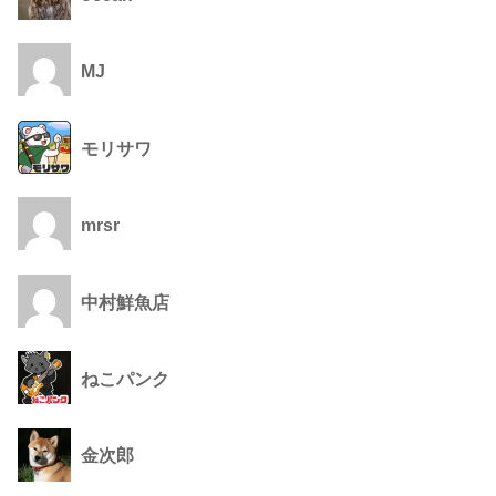
MJ
モリサワ
mrsr
中村鮮魚店
ねこパンク
金次郎