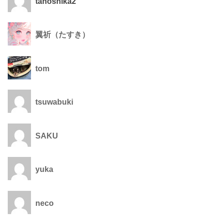
tanoshika2
翼祈（たすき）
tom
tsuwabuki
SAKU
yuka
neco