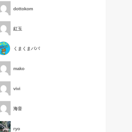
dottokom
紅玉
くまくまパパ
mako
vivi
海音
ryo