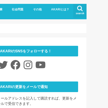
康
社会問題
その他
AKARIとは？
search
悩み
社会福祉
LGBTQ
コロナ
ジェンダー
ニュース
介護
時事ネタ
災害
社会学
アート
ファッション
夢
心理学
書評
お問い合わせ
サイトマップ
会社概要
AKARIのSNSをフォローする！
itter
Facebook
Instagram
YouTube
AKARIの更新をメールで通知
メールアドレスを記入して購読すれば、更新をメ
ールで受信できます。