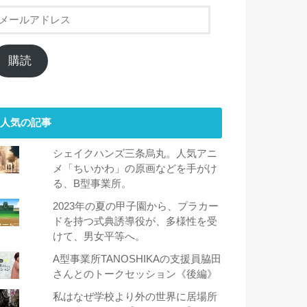
メ
ー
ル
ア
購読
ド
レ
ス
人気の記事
シェイクハンズ三条烏丸。人気アニ
メ「ちいかわ」の原画などを手がけ
る、B型事業所。
2023年の夏の甲子園から、プラカー
ドを持つ式典誘導役が、多様性を受
けて、男女平等へ。
A型事業所TANOSHIKAの支援員脇田
さんとのトークセッション《後編》
私はなぜ学校より外の世界に居場所