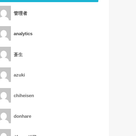
管理者
analytics
蒼生
azuki
chiheisen
donhare