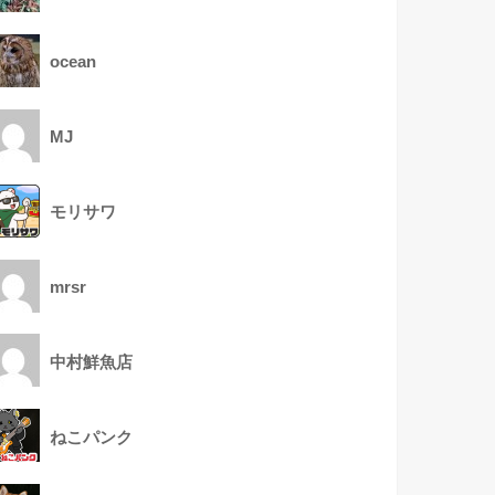
ocean
MJ
モリサワ
mrsr
中村鮮魚店
ねこパンク