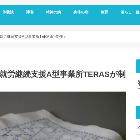
体験談
障害
精神の病
身体の病
教育
暮らし・健
メッセージ
視覚障害
聴覚障害
発達障害
知的障害
障害年金
障害者雇用
うつ病
双極性障害
統合失調症
パニック障害
不安神経症
依存症
適応障害
アレルギー
頭痛
ダウン症
がん
リウマチ
更年期障害
内臓の病気
整形外科の病気
脳・心臓の病気
糖尿病
その他の身体の病
子育て
予防
女性特有の
睡眠
-就労継続支援A型事業所TERASが制作」
-就労継続支援A型事業所TERASが制
Tw