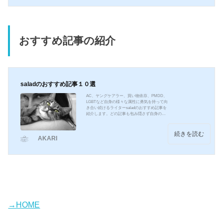
ます。就労継続支援A型事業所就労継続支援A
型とは、障害や難病のある方が、雇用契約を
結んだ上で一定の支援がある職場で働くこと
ができる福祉サービスです...
おすすめ記事の紹介
saladのおすすめ記事１０選
AC、ヤングケアラー、買い物依存、PMDD、
LGBTなど自身の様々な属性に勇気を持って向
き合い続けるライターsaladのおすすめ記事を
紹介します。どの記事も包み隠さず自身の体
験を書いてくれているので、当事者のリアル
な気持ちや現状、感じていることがよくわか
ると思います。障害年金の申し込み方法や病
続きを読む
AKARI
歴・就労状況等申立書の書き方も紹介してい
ます。どの記事もおすすめです！よければど
れか一つでもご覧になってください！私がTA
NOSHIKAにたどり着くまでTANOSHIKAに入
ったばかりの頃に書いた記事です。ここにた
どり着くまで引きこもり...
→HOME