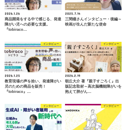
2026.1.26
2025.7.14
商品開発をする中で感じる、発達
三間瞳さんインタビュー・後編～
障がい児への必要な支援。
映画が生んだ新たな使命
『tobiraco…
インタビュー
インタビュー
2026.1.25
2026.2.19
教育現場の声を拾い、発達障がい
朝丘大介 著『親子すごろく』出
児のための商品を販売！
版記念取材～高次脳機能障がいを
『tobiraco』…
抱えて肺がん…
インタビュー
インタビュー