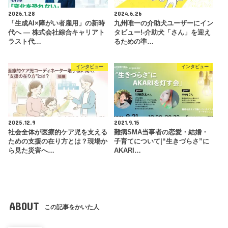
2026.1.28
2024.6.26
「生成AI×障がい者雇用」の新時
九州唯一の介助犬ユーザーにイン
代へ ― 株式会社綜合キャリアト
タビュー!-介助犬「さん」を迎え
ラスト代…
るための準…
インタビュー
インタビュー
2025.12.9
2021.9.15
社会全体が医療的ケア児を支える
難病SMA当事者の恋愛・結婚・
ための支援の在り方とは？現場か
子育てについて|“生きづらさ”に
ら見た災害へ…
AKARI…
ABOUT
この記事をかいた人