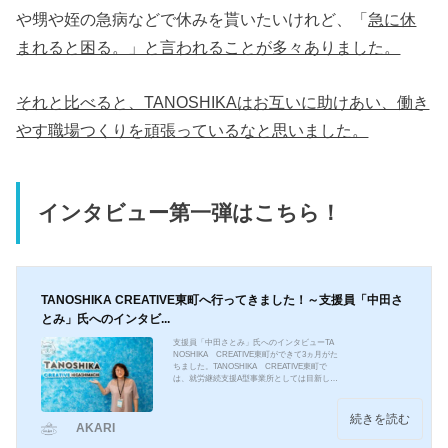
や甥や姪の急病などで休みを貰いたいけれど、「
急に休
まれると困る。」と言われることが多々ありました。
それと比べると、TANOSHIKAはお互いに助けあい、働き
やす職場つくりを頑張っているなと思いました。
インタビュー第一弾はこちら！
TANOSHIKA CREATIVE東町へ行ってきました！～支援員「中田さ
とみ」氏へのインタビ...
支援員「中田さとみ」氏へのインタビューTA
NOSHIKA CREATIVE東町ができて3ヵ月がた
ちました。TANOSHIKA CREATIVE東町で
は、就労継続支援A型事業所としては目新し
く、プログラミング、デザインのお仕事をし
ています。専門的な技術の修得に留まらず、
一般企業から仕事を請け負います。制作した
続きを読む
AKARI
ものが誰かに認められる喜びを大切にしなが
ら、一般就労・自立に向けた支援を行ってい